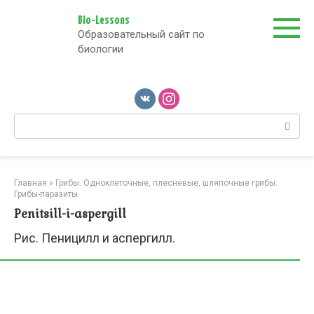
Перейти
к
Bio-Lessons
Образовательный сайт по
контенту
биологии
Поиск:
Главная
»
Грибы. Одноклеточные, плесневые, шляпочные грибы.
Грибы-паразиты.
Penitsill-i-aspergill
Рис. Пеницилл и аспергилл.