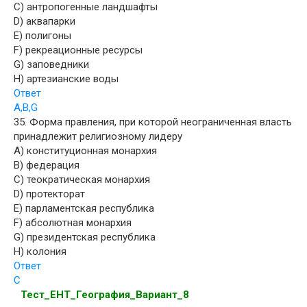
C) антропогенные ландшафты
D) аквапарки
E) полигоны
F) рекреационные ресурсы
G) заповедники
H) артезианские воды
Ответ
A,B,G
35. Форма правления, при которой неограниченная власть
принадлежит религиозному лидеру
A) конституционная монархия
B) федерация
C) теократическая монархия
D) протекторат
E) парламентская республика
F) абсолютная монархия
G) президентская республика
H) колония
Ответ
C
Тест_ЕНТ_География_Вариант_8