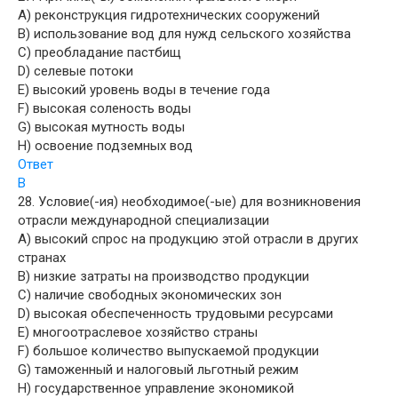
A) реконструкция гидротехнических сооружений
B) использование вод для нужд сельского хозяйства
C) преобладание пастбищ
D) селевые потоки
E) высокий уровень воды в течение года
F) высокая соленость воды
G) высокая мутность воды
H) освоение подземных вод
Ответ
B
28. Условие(-ия) необходимое(-ые) для возникновения
отрасли международной специализации
A) высокий спрос на продукцию этой отрасли в других
странах
B) низкие затраты на производство продукции
C) наличие свободных экономических зон
D) высокая обеспеченность трудовыми ресурсами
E) многоотраслевое хозяйство страны
F) большое количество выпускаемой продукции
G) таможенный и налоговый льготный режим
H) государственное управление экономикой