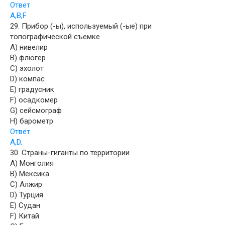
Ответ
A,B,F
29. Прибор (-ы), используемый (-ые) при
топографической съемке
A) нивелир
B) флюгер
C) эхолот
D) компас
E) градусник
F) осадкомер
G) сейсмограф
H) барометр
Ответ
A,D,
30. Страны-гиганты по территории
A) Монголия
B) Мексика
C) Алжир
D) Турция
E) Судан
F) Китай