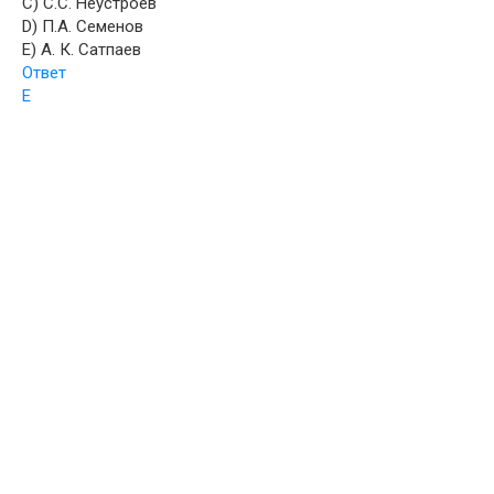
C) С.С. Неустроев
D) П.А. Семенов
E) А. К. Сатпаев
Ответ
E