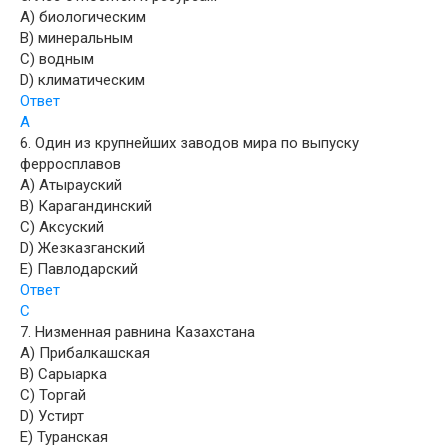
A) биологическим
B) минеральным
C) водным
D) климатическим
Ответ
A
6. Один из крупнейших заводов мира по выпуску
ферросплавов
A) Атырауский
B) Карагандинский
C) Аксуский
D) Жезказганский
E) Павлодарский
Ответ
C
7. Низменная равнина Казахстана
A) Прибалкашская
B) Сарыарка
C) Торгай
D) Устирт
E) Туранская