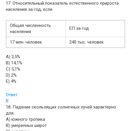
17. Относительный показатель естественного прироста
населения за год, если
Общая численность
ЕП за год
населения
17 млн. человек
240 тыс. человек
A) 3,5%
B) 14,1%
C) 5,1%
D) 2%
E) 4%
Ответ
B
18. Падение скользящих солнечных лучей характерно
для…
A) южного тропика
B) умеренных широт