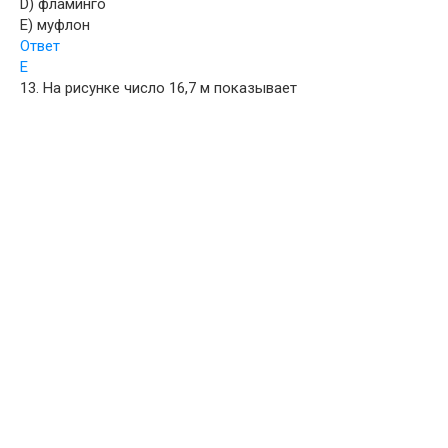
D) фламинго
E) муфлон
Ответ
E
13. На рисунке число 16,7 м показывает