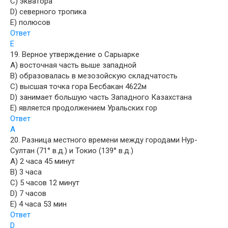
C) экватора
D) северного тропика
E) полюсов
Ответ
E
19. Верное утверждение о Сарыарке
A) восточная часть выше западной
B) образовалась в мезозойскую складчатость
C) высшая точка гора Бесбакан 4622м
D) занимает большую часть Западного Казахстана
E) является продолжением Уральских гор
Ответ
A
20. Разница местного времени между городами Нур-
Султан (71° в.д.) и Токио (139° в.д.)
A) 2 часа 45 минут
B) 3 часа
C) 5 часов 12 минут
D) 7 часов
E) 4 часа 53 мин
Ответ
D