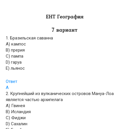
ЕНТ География
7 вариант
1. Бразильская саванна
A) кампос
B) прерия
C) пампа
D) гаруа
E) льянос
Ответ
A
2. Крупнейший из вулканических островов Мануа-Лоа
является частью архипелага
A) Гвинея
B) Исландия
C) Фиджи
D) Сахалин