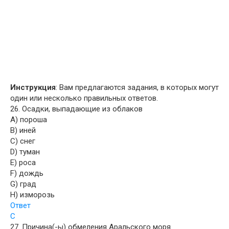
Инструкция
: Вам предлагаются задания, в которых могут
один или несколько правильных ответов.
26. Осадки, выпадающие из облаков
A) пороша
B) иней
C) снег
D) туман
E) роса
F) дождь
G) град
H) изморозь
Ответ
C
27. Причина(-ы) обмеления Аральского моря