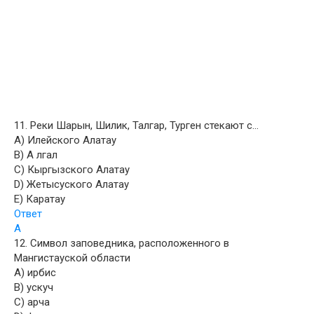
11. Реки Шарын, Шилик, Талгар, Турген стекают с…
A) Илейского Алатау
B) А лгал
C) Кыргызского Алатaу
D) Жетысуского Алатау
E) Каратау
Ответ
A
12. Символ заповедника, расположенного в
Мангистауской области
A) ирбис
B) ускуч
C) арча