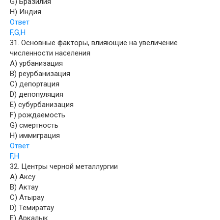
G) Бразилия
H) Индия
Ответ
F,G,H
31. Основные факторы, влияющие на увеличение
численности населения
A) урбанизация
B) реурбанизация
C) депортация
D) депопуляция
E) субурбанизация
F) рождаемость
G) смертность
H) иммиграция
Ответ
F,H
32. Центры черной металлургии
A) Аксу
B) Актау
C) Атырау
D) Темиратау
E) Аркалык