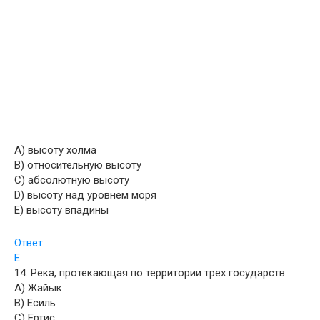
A) высоту холма
B) относительную высоту
C) абсолютную высоту
D) высоту над уровнем моря
E) высоту впадины
Ответ
E
14. Река, протекающая по территории трех государств
A) Жайык
B) Есиль
C) Ертис