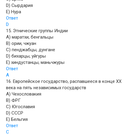
D) Сырдария
E) Нура
Ответ
D
15. Этнические группы Индии
A) маратхи, бенгальцы
B) ории, чжуан
C) пенджабцы, дунгане
D) бихарцы, уйгуры
E) хиндустанцы, маньчжуры
Ответ
A
16. Европейское государство, распавшееся в конце XX
века на пять независимых государств
A) Чехословакия
B) ФРГ
C) Югославия
D) СССР
E) Бельгия
Ответ
C