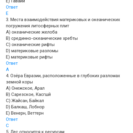
E) Гавайи
Ответ
E
3. Места взаимодействия материковых и океанических
погружения литосферных плит
A) океанические желоба
B) срединно-океанические хребты
C) океанические рифты
D) материковые разломы
E) материковые рифты
Ответ
A
4. Озёра Евразии, расположенные в глубоких разломах
земной коры
A) Онежское, Арал
B) Сарезское, Касгшй
C) Жайсан, Байкал
D) Балкаш, Лобнор
E) Венерн, Веттерн
Ответ
C
5. Лес относится к ресурсам