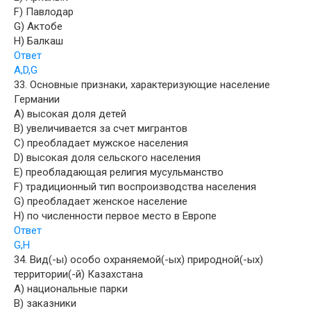
F) Павлодар
G) Актобе
H) Балкаш
Ответ
A,D,G
33. Основные признаки, характеризующие население
Германии
A) высокая доля детей
B) увеличивается за счет мигрантов
C) преобладает мужское населения
D) высокая доля сельского населения
E) преобладающая религия мусульманство
F) традиционный тип воспроизводства населения
G) преобладает женское население
H) по численности первое место в Европе
Ответ
G,H
34. Вид(-ы) особо охраняемой(-ых) природной(-ых)
территории(-й) Казахстана
A) национальные парки
B) заказники