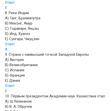
Ответ
E
8. Реки Индии
A) Ганг, Брахмапутра
B) Меконг, Амур
C) Годавари, Янцзы
D) Инд, Хуанхэ
E) Сунгари, Чжуцзян
Ответ
A
9. Страна с наивысшей точкой Западной Европы
A) Австрия
B) Великобритания
C) Испания
D) Франция
E) Дания
Ответ
D
10. Первым президентом Академии наук Казахстана стал
A) Ш.Уалиханов
B) В. А. Обручев