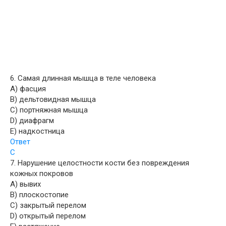
6. Самая длинная мышца в теле человека
A) фасция
B) дельтовидная мышца
C) портняжная мышца
D) диафрагм
E) надкостница
Ответ
С
7. Нарушение целостности кости без повреждения
кожных покровов
A) вывих
B) плоскостопие
C) закрытый перелом
D) открытый перелом