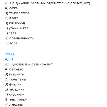
26. На дыхание растений отрицательно влияет(-ют)
A) сажа
B) температура
C) влага
D) кислород
E) угарный газ
F) свет
G) освещенность
H) зола
Ответ
A,E,H
27. Луковицами размножают
A) бегонию
B) гиацинты
C) тюльпаны
D) фиалку
E) гвоздику
F) клубнику
G) землянику
H) ландыш