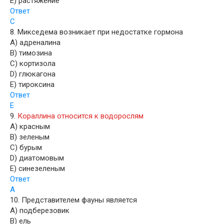
E) растяжение
Ответ
С
8. Микседема возникает при недостатке гормона
A) адреналина
B) тимозина
C) кортизола
D) глюкагона
E) тироксина
Ответ
Е
9.
Кораллина относится к водорослям
A) красным
B) зеленым
C) бурым
D) диатомовым
E) синезеленым
Ответ
А
10. Представителем фауны является
A) подберезовик
B) ель