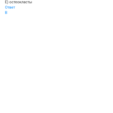
E) остеокласты
Ответ
В