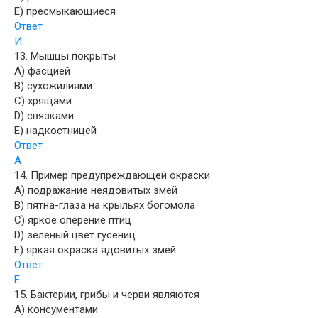
E) пресмыкающиеся
Ответ
И
13. Мышцы покрыты
A) фасцией
B) сухожилиями
C) хрящами
D) связками
E) надкостницей
Ответ
А
14. Пример предупреждающей окраски
A) подражание неядовитых змей
B) пятна-глаза на крыльях богомола
C) яркое оперение птиц
D) зеленый цвет гусениц
E) яркая окраска ядовитых змей
Ответ
Е
15. Бактерии, грибы и черви являются
A) консументами