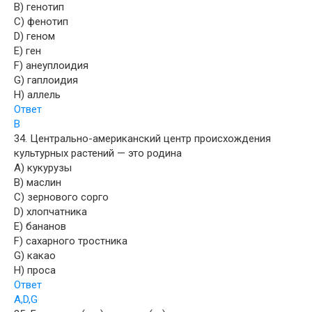
B) генотип
C) фенотип
D) геном
E) ген
F) анеуплоидия
G) гаплоидия
H) аллель
Ответ
B
34. Центрально-американский центр происхождения
культурных растений — это родина
A) кукурузы
B) маслин
C) зернового сорго
D) хлопчатника
E) бананов
F) сахарного тростника
G) какао
H) проса
Ответ
A,D,G