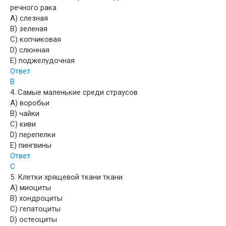
речного рака
A) слезная
B) зеленая
C) копчиковая
D) слюнная
E) поджелудочная
Ответ
B
4. Самые маленькие среди страусов
A) воробьи
B) чайки
C) киви
D) перепелки
E) пингвины
Ответ
С
5. Клетки хрящевой ткани ткани
A) миоциты
B) хондроциты
C) гепатоциты
D) остеоциты