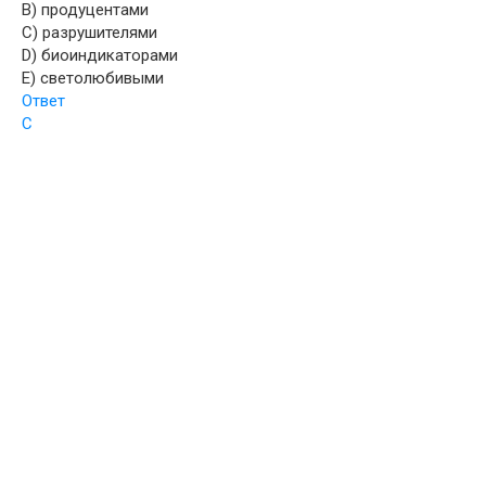
B) продуцентами
C) разрушителями
D) биоиндикаторами
E) светолюбивыми
Ответ
С