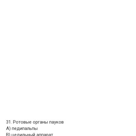
31. Ротовые органы пауков
A) педипальпы
B) цедильный аппарат