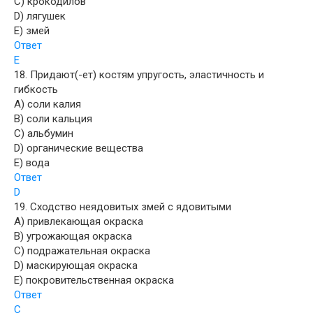
C) крокодилов
D) лягушек
E) змей
Ответ
Е
18. Придают(-ет) костям упругость, эластичность и
гибкость
A) соли калия
B) соли кальция
C) альбумин
D) органические вещества
E) вода
Ответ
D
19. Сходство неядовитых змей с ядовитыми
A) привлекающая окраска
B) угрожающая окраска
C) подражательная окраска
D) маскирующая окраска
E) покровительственная окраска
Ответ
C