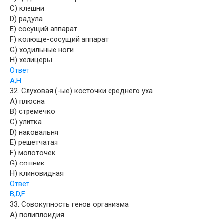
C) клешни
D) радула
E) сосущий аппарат
F) колюще-сосущий аппарат
G) ходильные ноги
H) хелицеры
Ответ
A,H
32. Слуховая (-ые) косточки среднего уха
A) плюсна
B) стремечко
C) улитка
D) наковальня
E) решетчатая
F) молоточек
G) сошник
H) клиновидная
Ответ
B,D,F
33. Совокупность генов организма
A) полиплоидия