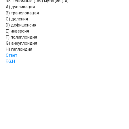
35. Геномные (-ая) мутации (-я)
A) дупликация
B) транслокацая
C) деления
D) дефишенсия
E) инверсия
F) полиплоидия
G) анеуплоидия
H) гаплоидия
Ответ
F,G,H