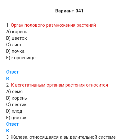
Вариант 041
1.
Орган полового размножения растений
A) корень
B) цветок
C) лист
D) почка
E) корневище
Ответ
B
2.
К вегетативным органам растения относится
A) семя
B) корень
C) пестик
D) плод
E) цветок
Ответ
B
3. Железа, относящаяся к выделительной системе