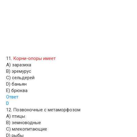
11.
Корни-опоры имеет
A) заразиха
B) эремурус
C) сельдерей
D) баньян
E) брюква
Ответ
D
12. Позвоночные с метаморфозом
A) птицы
B) земноводные
C) млекопитающие
D) рыбы