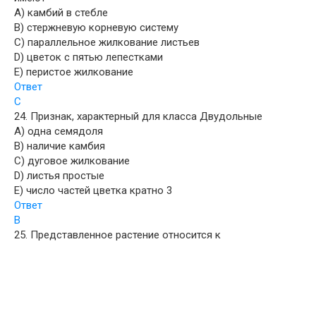
A) камбий в стебле
B) стержневую корневую систему
C) параллельное жилкование листьев
D) цветок с пятью лепестками
E) перистое жилкование
Ответ
С
24. Признак, характерный для класса Двудольные
A) одна семядоля
B) наличие камбия
C) дуговое жилкование
D) листья простые
E) число частей цветка кратно 3
Ответ
B
25. Представленное растение относится к