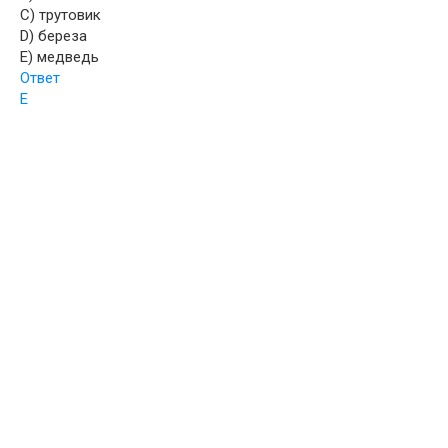
C) трутовик
D) береза
E) медведь
Ответ
Е