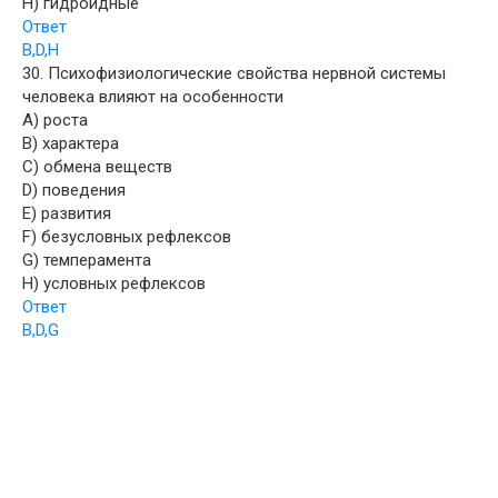
H) гидроидные
Ответ
B,D,H
30. Психофизиологические свойства нервной системы
человека влияют на особенности
A) роста
B) характера
C) обмена веществ
D) поведения
E) развития
F) безусловных рефлексов
G) темперамента
H) условных рефлексов
Ответ
B,D,G