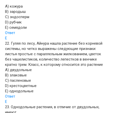
A) кожура
B) зародыш
C) эндосперм
D) рубчик
E) семядоли
Ответ
E
22. Гуляя по лесу, Айнура нашла растение без корневой
системы, но четко выражены следующие признаки:
листья простые с параллельным жилкованием, цветок
без чашелистиков, количество лепестков в венчике
кратно трем. Класс, к которому относится это растение
A) двудольные
B) злаковые
C) пасленовые
D) крестоцветные
E) однодольные
Ответ
Е
23. Однодольные растения, в отличие от двудольных,
имеют