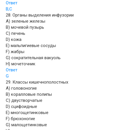
Ответ
B,C
28. Органы выделения инфузории
A) зеленые железы
B) мочевой пузырь
C) печень
D) кожа
E) мальпигиевые сосуды
F) жабры
G) сократительная вакуоль
H) мочеточник
Ответ
G
29. Классы кишечнополостных
A) головоногие
B) коралловые полипы
C) двустворчатые
D) сцифоидные
E) многощетинковые
F) брюхоногие
G) малощетинковые