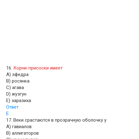
16.
Корни-присоски имеет
A) эфедра
B) росянка
C) агава
D) жузгун
E) заразиха
Ответ
Е
17. Веки срастаются в прозрачную оболочку у
A) гавиалов
B) аллигаторов