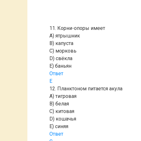
11. Корни-опоры имеет
A) ятрышник
B) капуста
C) морковь
D) свёкла
E) баньян
Ответ
E
12. Планктоном питается акула
A) тигровая
B) белая
C) китовая
D) кошачья
E) синяя
Ответ