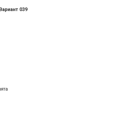
Вариант 039
нята