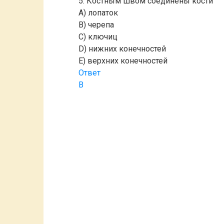
5. Костным швом соединены кости
A) лопаток
B) черепа
C) ключиц
D) нижних конечностей
E) верхних конечностей
Ответ
B