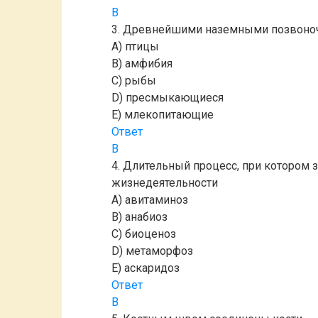
B
3. Древнейшими наземными позвоно
A) птицы
B) амфибия
C) рыбы
D) пресмыкающиеся
E) млекопитающие
Ответ
B
4. Длительный процесс, при котором
жизнедеятельности
A) авитаминоз
B) анабиоз
C) биоценоз
D) метаморфоз
E) аскаридоз
Ответ
B