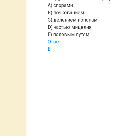
A) спорами
B) почкованием
C) делением пополам
D) частью мицелия
E) половым путем
Ответ
B