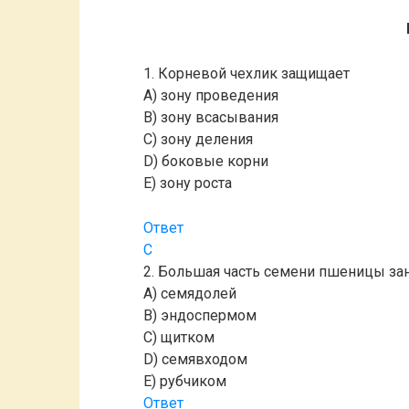
1. Корневой чехлик защищает
A) зону проведения
B) зону всасывания
C) зону деления
D) боковые корни
E) зону роста
Ответ
С
2. Большая часть семени пшеницы за
A) семядолей
B) эндоспермом
C) щитком
D) семявходом
E) рубчиком
Ответ