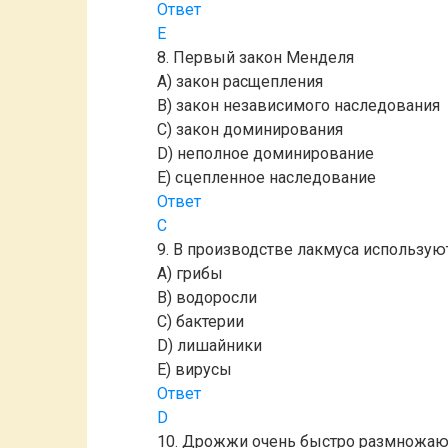
Ответ
E
8. Первый закон Менделя
A) закон расщепления
B) закон независимого наследования
C) закон доминирования
D) неполное доминирование
E) сцепленное наследование
Ответ
C
9. В производстве лакмуса использую
A) грибы
B) водоросли
C) бактерии
D) лишайники
E) вирусы
Ответ
D
10. Дрожжи очень быстро размножаю