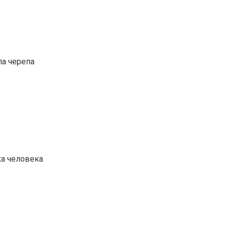
ла черепа
ка человека