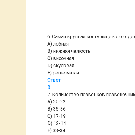
6. Самая крупная кость лицевого отде
A) лобная
B) нижняя челюсть
C) височная
D) скуловая
E) решетчатая
Ответ
B
7. Количество позвонков позвоночни
A) 20-22
B) 35-36
C) 17-19
D) 12-14
E) 33-34