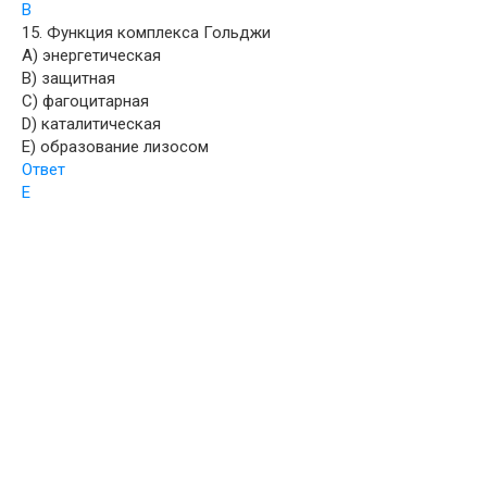
B
15. Функция комплекса Гольджи
A) энергетическая
B) защитная
C) фагоцитарная
D) каталитическая
E) образование лизосом
Ответ
E