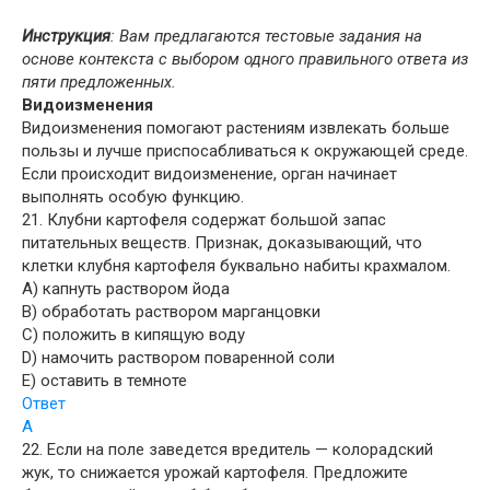
Инструкция
: Вам предлагаются тестовые задания на
основе контекста с выбором одного правильного ответа из
пяти предложенных.
Видоизменения
Видоизменения помогают растениям извлекать больше
пользы и лучше приспосабливаться к окружающей среде.
Если происходит видоизменение, орган начинает
выполнять особую функцию.
21. Клубни картофеля содержат большой запас
питательных веществ. Признак, доказывающий, что
клетки клубня картофеля буквально набиты крахмалом.
A) капнуть раствором йода
B) обработать раствором марганцовки
C) положить в кипящую воду
D) намочить раствором поваренной соли
E) оставить в темноте
Ответ
A
22. Если на поле заведется вредитель — колорадский
жук, то снижается урожай картофеля. Предложите