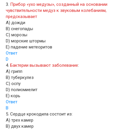
3.
Прибор «ухо медузы», созданный на основании
чувствительности медуз к звуковым колебаниям,
предсказывает
A) дожди
B) снегопады
C) морозы
D) морские штормы
E) падение метеоритов
Ответ
D
4.
Бактерии вызывают заболевание
:
A) грипп
B) туберкулез
C) оспу
D) полиомиелит
E) корь
Ответ
B
5. Сердце крокодила состоит из:
A) трех камер
B) двух камер