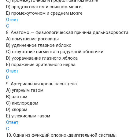
C) промежуточном и продолговатом мозге
D) продолговатом и спинном мозге
E) промежуточном и среднем мозге
Ответ
C
8. Анатомо — физиологическая причина дальнозоркости
A) помутнение роговицы
B) удлиненное глазное яблоко
C) отсутствие пигмента в радужной оболочки
D) укорачивание глазного яблока
E) поражение зрительного нерва
Ответ
D
9. Артериальная кровь насыщена:
A) угарным газом
B) азотом
C) кислородом
D) хлором
E) углекислым газом
Ответ
C
10. Одна из функций опорно-двигательной системы