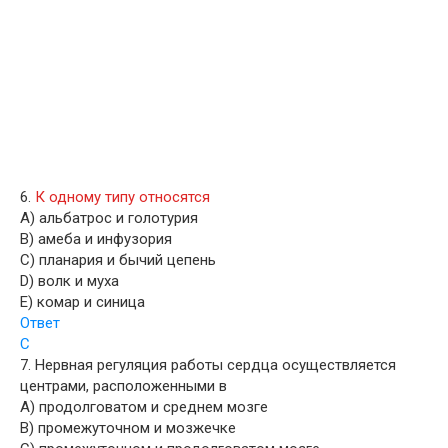
6.
К одному типу относятся
A) альбатрос и голотурия
B) амеба и инфузория
C) планария и бычий цепень
D) волк и муха
E) комар и синица
Ответ
C
7. Нервная регуляция работы сердца осуществляется
центрами, расположенными в
A) продолговатом и среднем мозге
B) промежуточном и мозжечке