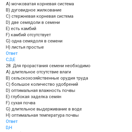
A) мочковатая корневая система
B) дуговидное жилкование
C) стержневая корневая система
D) две семядоли в семени
E) есть камбий
F) камбий отсутствует
G) одна семядоля в семени
H) листья простые
Ответ
C,D,E
28. Для прорастания семени необходимо
A) длительное отсутствие влаги
B) сельскохозяйственные орудия труда
C) большое количество удобрений
D) оптимальная влажность почвы
E) глубокая заделка семян
F) сухая почва
G) длительное выдерживание в воде
H) оптимальная температура почвы
Ответ
D,H