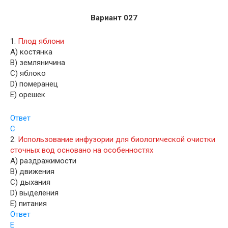
Вариант 027
1.
Плод яблони
A) костянка
B) земляничина
C) яблоко
D) померанец
E) орешек
Ответ
C
2.
Использование инфузории для биологической очистки
сточных вод основано на особенностях
A) раздражимости
B) движения
C) дыхания
D) выделения
E) питания
Ответ
E