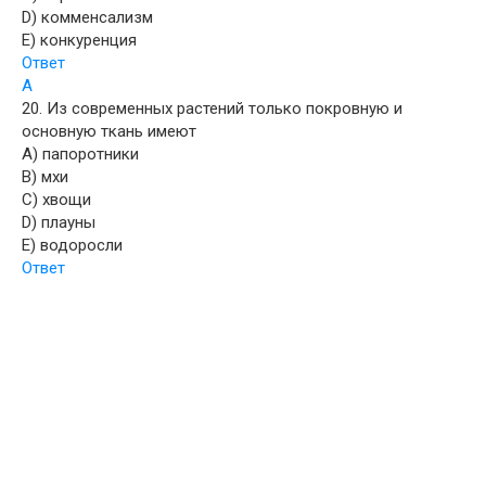
D) комменсализм
E) конкуренция
Ответ
A
20. Из современных растений только покровную и
основную ткань имеют
A) папоротники
B) мхи
C) хвощи
D) плауны
E) водоросли
Ответ