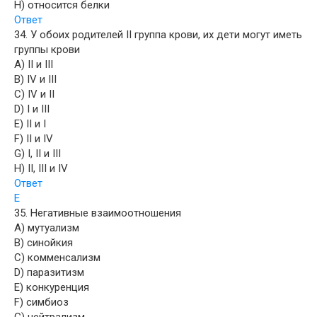
H) относится белки
Ответ
34. У обоих родителей II группа крови, их дети могут иметь
группы крови
A) II и III
B) IV и III
C) IV и II
D) I и III
E) II и I
F) II и IV
G) I, II и III
H) II, III и IV
Ответ
E
35. Негативные взаимоотношения
A) мутуализм
B) синойкия
C) комменсализм
D) паразитизм
E) конкуренция
F) симбиоз
G) нейтрализм