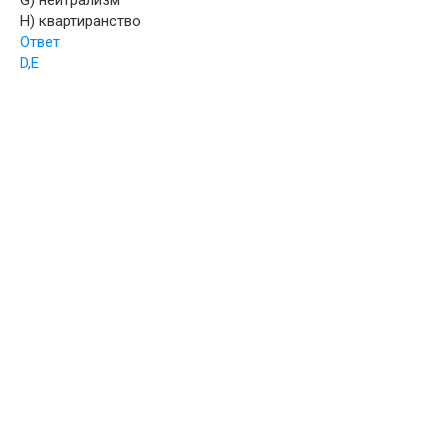
H) квартиранство
Ответ
D,E