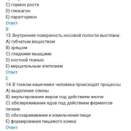
C) гормон роста
D) глюкагон
E) паратгормон
Ответ
B
13. Внутренняя поверхность носовой полости выстлана:
A) губчатым веществом
B) хрящом
C) гладкими мышцами
D) костной тканью
E) мерцательным эпителием
Ответ
E
14. В тонком кишечнике человека происходят процессы
A) выделение слюны
B) эмульгирования жиров под действием желчи
C) обезвреживания ядов под действием ферментов
печени
D) обеззараживания и измельчения пищи
E) формирования пищевого комка
Ответ