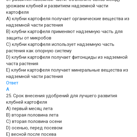
урожаем клубней и развитием надземной части
картофеля
A) клубни картофеля получает органические вещества из
надземной части растения
B) клубни картофеля применяют надземную часть для
защиты от микробов
C) клубни картофеля использует надземную часть
растения как опорную систему
D) клубни картофеля получает фитонциды из надземной
часта растения
E) клубни картофеля получает минеральные вещества из
надземной части растения
Ответ
A
25. Срок внесения удобрений для лучшего развития
клубней картофеля
A) первый месяц лета
B) вторая половина лета
C) вторая половина осени
D) осенью, перед посевом
E) весной после посева