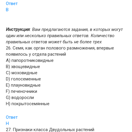
Ответ
В
Инструкция
: Вам предлагаются задания, в которых могут
один или несколько правильных ответов. Количество
правильных ответов может быть не более трех
26. Семя, как орган полового размножения, впервые
появилось у отдела растений
A) папоротниковидные
B) хвощевидные
C) моховидные
D) голосеменные
E) плауновидные
F) печеночники
G) водоросли
H) покрытосемянные
Ответ
H
27. Признаки класса Двудольных растений