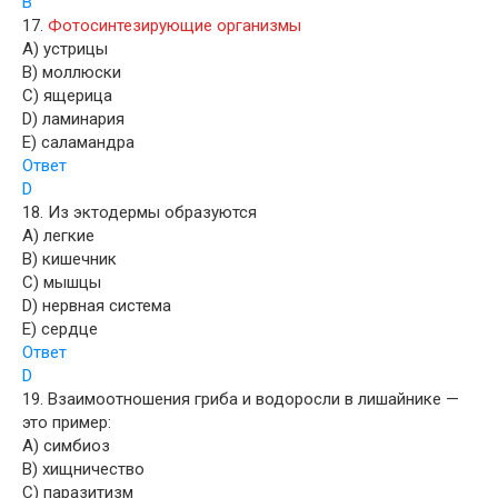
B
17.
Фотосинтезирующие организмы
A) устрицы
B) моллюски
C) ящерица
D) ламинария
E) саламандра
Ответ
D
18. Из эктодермы образуются
A) легкие
B) кишечник
C) мышцы
D) нервная система
E) сердце
Ответ
D
19. Взаимоотношения гриба и водоросли в лишайнике —
это пример:
A) симбиоз
B) хищничество
C) паразитизм