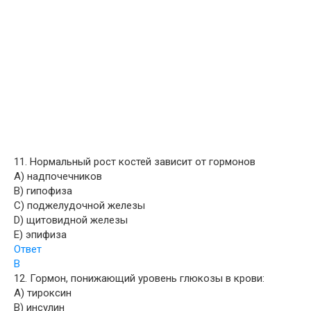
11. Нормальный рост костей зависит от гормонов
A) надпочечников
B) гипофиза
C) поджелудочной железы
D) щитовидной железы
E) эпифиза
Ответ
B
12. Гормон, понижающий уровень глюкозы в крови:
A) тироксин
B) инсулин