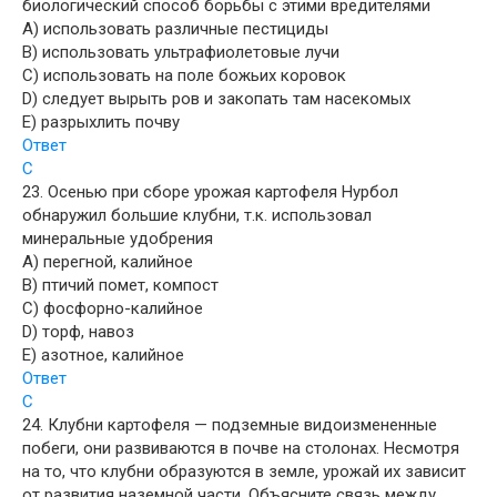
биологический способ борьбы с этими вредителями
A) использовать различные пестициды
B) использовать ультрафиолетовые лучи
C) использовать на поле божьих коровок
D) следует вырыть ров и закопать там насекомых
E) разрыхлить почву
Ответ
C
23. Осенью при сборе урожая картофеля Нурбол
обнаружил большие клубни, т.к. использовал
минеральные удобрения
A) перегной, калийное
B) птичий помет, компост
C) фосфорно-калийное
D) торф, навоз
E) азотное, калийное
Ответ
С
24. Клубни картофеля — подземные видоизмененные
побеги, они развиваются в почве на столонах. Несмотря
на то, что клубни образуются в земле, урожай их зависит
от развития наземной части. Объясните связь между