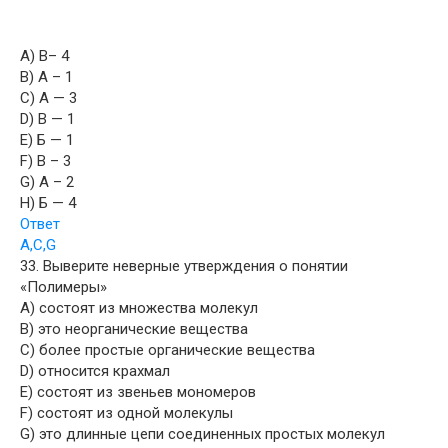
A) В– 4
B) А – 1
C) А — 3
D) В — 1
E) Б — 1
F) В – 3
G) А – 2
H) Б — 4
Ответ
A,C,G
33. Выверите неверные утверждения о понятии
«Полимеры»
A) состоят из множества молекул
B) это неорганические вещества
C) более простые органические вещества
D) относится крахмал
E) состоят из звеньев мономеров
F) состоят из одной молекулы
G) это длинные цепи соединенных простых молекул