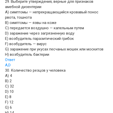
29. Выберите утверждения, верные для признаков
амебной дизентерии
A) симптомы — непрекращающийся кровавый понос
рвота, тошнота
B) симптомы — язвы на коже
C) передается воздушно — капельным путем
D) заражение через загрязненную воду
E) возбудитель паразитический грибок
F) возбудитель — вирус
G) заражение при укусах песчаных мошек или москитов
H) возбудитель бактерии
Ответ
A,D
30. Количество резцов у человека
A) 4
B) 2
C) 32
D) 10
E) 8
F) 12
G) 6
H) 14