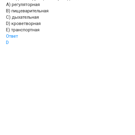
A) регуляторная
B) пищеварительная
C) дыхательная
D) кроветворная
E) транспортная
Ответ
D