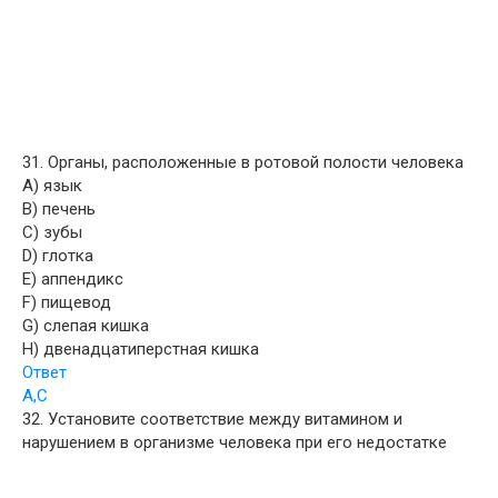
31. Органы, расположенные в ротовой полости человека
A) язык
B) печень
C) зубы
D) глотка
E) аппендикс
F) пищевод
G) слепая кишка
H) двенадцатиперстная кишка
Ответ
A,C
32. Установите соответствие между витамином и
нарушением в организме человека при его недостатке