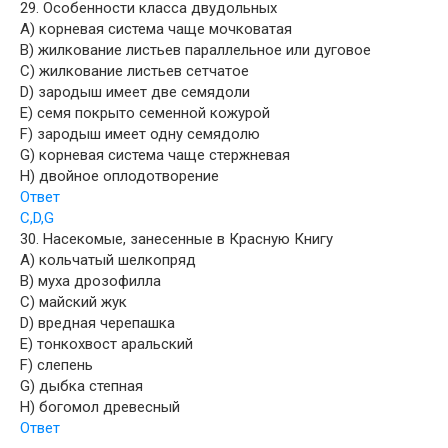
29. Особенности класса двудольных
A) корневая система чаще мочковатая
B) жилкование листьев параллельное или дуговое
C) жилкование листьев сетчатое
D) зародыш имеет две семядоли
E) семя покрыто семенной кожурой
F) зародыш имеет одну семядолю
G) корневая система чаще стержневая
H) двойное оплодотворение
Ответ
C,D,G
30. Насекомые, занесенные в Красную Книгу
A) кольчатый шелкопряд
B) муха дрозофилла
C) майский жук
D) вредная черепашка
E) тонкохвост аральский
F) слепень
G) дыбка степная
H) богомол древесный
Ответ