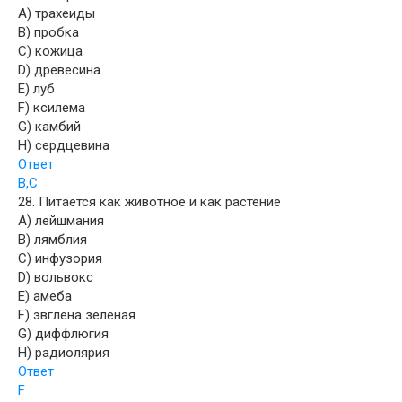
A) трахеиды
B) пробка
C) кожица
D) древесина
E) луб
F) ксилема
G) камбий
H) сердцевина
Ответ
B,C
28. Питается как животное и как растение
A) лейшмания
B) лямблия
C) инфузория
D) вольвокс
E) амеба
F) эвглена зеленая
G) диффлюгия
H) радиолярия
Ответ
F