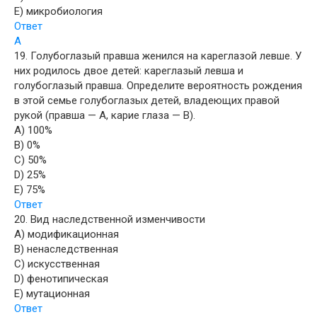
E) микробиология
Ответ
A
19. Голубоглазый правша женился на кареглазой левше. У
них родилось двое детей: кареглазый левша и
голубоглазый правша. Определите вероятность рождения
в этой семье голубоглазых детей, владеющих правой
рукой (правша — А, карие глаза — В).
A) 100%
B) 0%
C) 50%
D) 25%
E) 75%
Ответ
20. Вид наследственной изменчивости
A) модификационная
B) ненаследственная
C) искусственная
D) фенотипическая
E) мутационная
Ответ