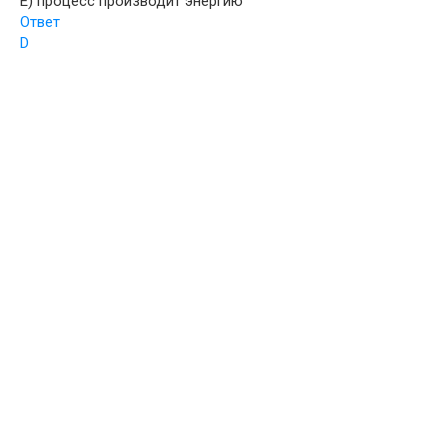
E) процесс производит энергию
Ответ
D