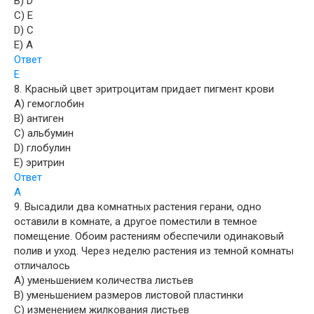
B) D
C) E
D) C
E) A
Ответ
E
8. Красный цвет эритроцитам придает пигмент крови
A) гемоглобин
B) антиген
C) альбумин
D) глобулин
E) эритрин
Ответ
A
9. Высадили два комнатных растения герани, одно
оставили в комнате, а другое поместили в темное
помещение. Обоим растениям обеспечили одинаковый
полив и уход. Через неделю растения из темной комнаты
отличалось
A) уменьшением количества листьев
B) уменьшением размеров листовой пластинки
C) изменением жилкования листьев