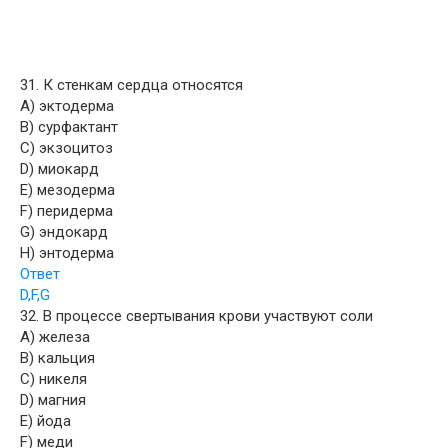
31. К стенкам сердца относятся
A) эктодерма
B) сурфактант
C) экзоцитоз
D) миокард
E) мезодерма
F) перидерма
G) эндокард
H) энтодерма
Ответ
D,F,G
32. В процессе свертывания крови участвуют соли
A) железа
B) кальция
C) никеля
D) магния
E) йода
F) меди