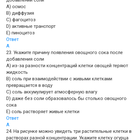
добавлении соли
A) осмос
B) диффузия
C) фагоцитоз
D) активные транспорт
E) пиноцитоз
Ответ
A
23. Укажите причину появления овощного сока после
добавления соли
A) из-за разности концентраций клетки овощей теряют
жидкость
B) соль при взаимодействии с живыми клетками
превращается в воду
C) соль аккумулирует атмосферную влагу
D) даже без соли образовалось бы столько овощного
сока
E) соль растворяет живые клетки
Ответ
A
24. На рисунке можно увидеть три растительные клетки в
растворах разной концентрации. Укажите клетку огурца