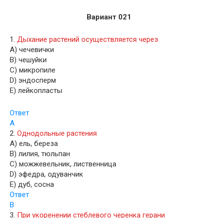
Вариант 021
1.
Дыхание растений осуществляется через
A) чечевички
B) чешуйки
C) микропиле
D) эндосперм
E) лейкопласты
Ответ
A
2.
Однодольные растения
A) ель, береза
B) лилия, тюльпан
C) можжевельник, лиственница
D) эфедра, одуванчик
E) дуб, сосна
Ответ
B
3.
При укоренении стеблевого черенка герани