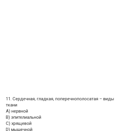
11. Сердечная, гладкая, поперечнополосатая – виды
ткани
A) нервной
B) эпителиальной
C) хрящевой
D) мышечной