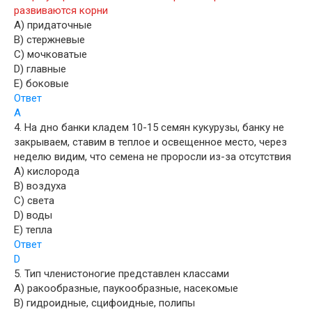
развиваются корни
A) придаточные
B) стержневые
C) мочковатые
D) главные
E) боковые
Ответ
A
4. На дно банки кладем 10-15 семян кукурузы, банку не
закрываем, ставим в теплое и освещенное место, через
неделю видим, что семена не проросли из-за отсутствия
A) кислорода
B) воздуха
C) света
D) воды
E) тепла
Ответ
D
5. Тип членистоногие представлен классами
A) ракообразные, паукообразные, насекомые
B) гидроидные, сцифоидные, полипы