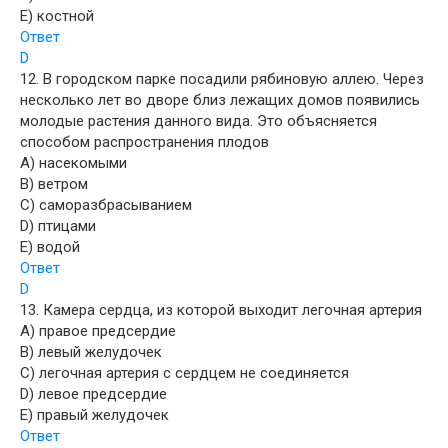
E) костной
Ответ
D
12. В городском парке посадили рябиновую аллею. Через
несколько лет во дворе близ лежащих домов появились
молодые растения данного вида. Это объясняется
способом распространения плодов
A) насекомыми
B) ветром
C) саморазбрасыванием
D) птицами
E) водой
Ответ
D
13. Камера сердца, из которой выходит легочная артерия
A) правое предсердие
B) левый желудочек
C) легочная артерия с сердцем не соединяется
D) левое предсердие
E) правый желудочек
Ответ