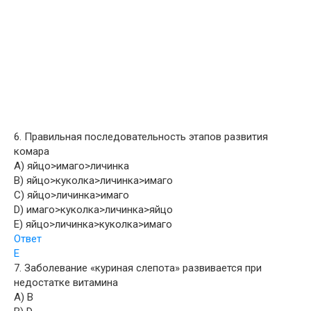
6. Правильная последовательность этапов развития
комара
A) яйцо>имаго>личинка
B) яйцо>куколка>личинка>имаго
C) яйцо>личинка>имаго
D) имаго>куколка>личинка>яйцо
E) яйцо>личинка>куколка>имаго
Ответ
E
7. Заболевание «куриная слепота» развивается при
недостатке витамина
A) B