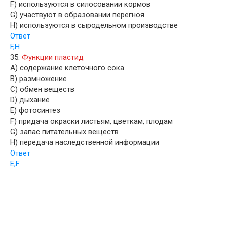
F) используются в силосовании кормов
G) участвуют в образовании перегноя
H) используются в сыродельном производстве
Ответ
F,H
35.
Функции пластид
A) содержание клеточного сока
B) размножение
C) обмен веществ
D) дыхание
E) фотосинтез
F) придача окраски листьям, цветкам, плодам
G) запас питательных веществ
H) передача наследственной информации
Ответ
E,F