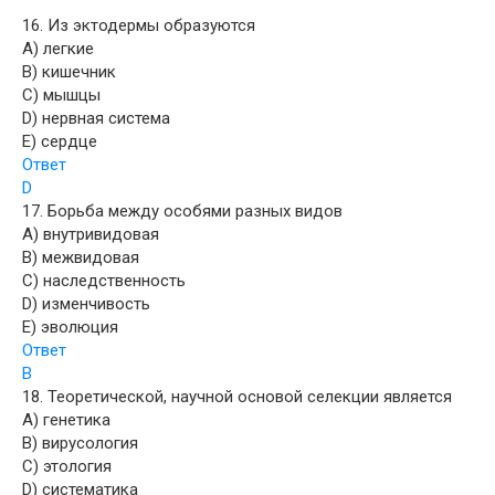
16. Из эктодермы образуются
A) легкие
B) кишечник
C) мышцы
D) нервная система
E) сердце
Ответ
D
17. Борьба между особями разных видов
A) внутривидовая
B) межвидовая
C) наследственность
D) изменчивость
E) эволюция
Ответ
B
18. Теоретической, научной основой селекции является
A) генетика
B) вирусология
C) этология
D) систематика