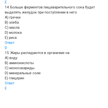
E
14. Больше ферментов пищеварительного сока будет
выделять желудок при поступлении в него
A) гречки
B) хлеба
C) масла
D) молока
E) риса
Ответ
D
15. Жиры распадаются в организме на
A) воду
B) аминокислоты
C) моносахариды
D) минеральные соли
E) глицерин
Ответ
E