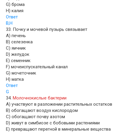
G) брома
H) калия
Ответ
B,H
33. Почку и мочевой пузырь связывает
A) печень
B) селезенка
C) яичник
D) желудок
E) семенник
F) мочеиспускательный канал
G) мочеточник
H) матка
Ответ
G
34.
Молочнокислые бактерии
A) участвуют в разложении растительных остатков
B) обогащают воздух кислородом
C) обогащают почву азотом
D) живут в симбиозе с бобовыми растениями
E) превращают перегной в минеральные вещества