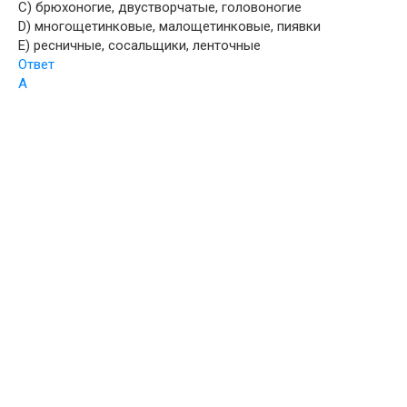
C) брюхоногие, двустворчатые, головоногие
D) многощетинковые, малощетинковые, пиявки
E) ресничные, сосальщики, ленточные
Ответ
A