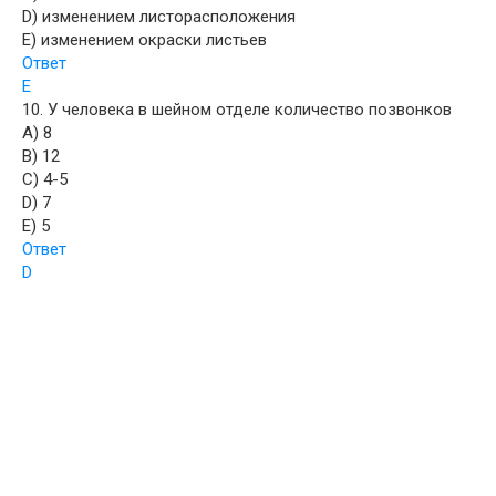
D) изменением листорасположения
E) изменением окраски листьев
Ответ
E
10. У человека в шейном отделе количество позвонков
A) 8
B) 12
C) 4-5
D) 7
E) 5
Ответ
D