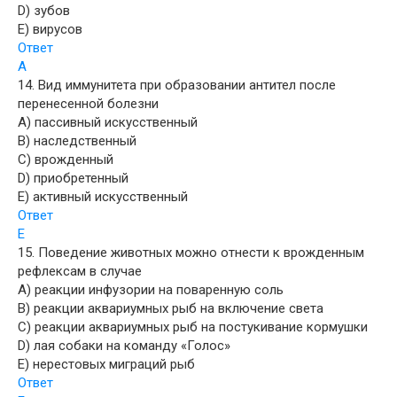
D) зубов
E) вирусов
Ответ
A
14. Вид иммунитета при образовании антител после
перенесенной болезни
A) пассивный искусственный
B) наследственный
C) врожденный
D) приобретенный
E) активный искусственный
Ответ
E
15. Поведение животных можно отнести к врожденным
рефлексам в случае
A) реакции инфузории на поваренную соль
B) реакции аквариумных рыб на включение света
C) реакции аквариумных рыб на постукивание кормушки
D) лая собаки на команду «Голос»
E) нерестовых миграций рыб
Ответ