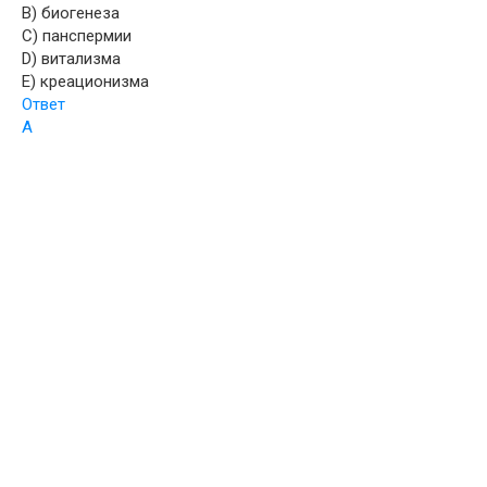
B) биогенеза
C) панспермии
D) витализма
E) креационизма
Ответ
A