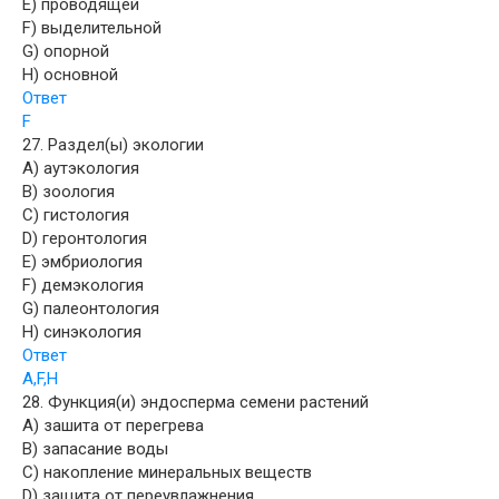
E) проводящей
F) выделительной
G) опорной
H) основной
Ответ
F
27. Раздел(ы) экологии
A) аутэкология
B) зоология
C) гистология
D) геронтология
E) эмбриология
F) демэкология
G) палеонтология
H) синэкология
Ответ
A,F,H
28. Функция(и) эндосперма семени растений
A) зашита от перегрева
B) запасание воды
C) накопление минеральных веществ
D) защита от переувлажнения