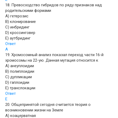
18. Превосходство гибридов по ряду признаков над
родительскими формами
A) гетерозис
B) клонирование
C) инбридинг
D) кроссинговер
E) аутбридинг
Ответ
A
19. Хромосомный анализ показал переход части 16-й
хромосомы на 22-ую. Данная мутация относится к
A) анеуплоидии
B) полиплоидии
C) дупликации
D) гаплоидии
E) транслокации
Ответ
E
20. Общепринятой сегодня считается теория о
возникновении жизни на Земле
A) коацерватная