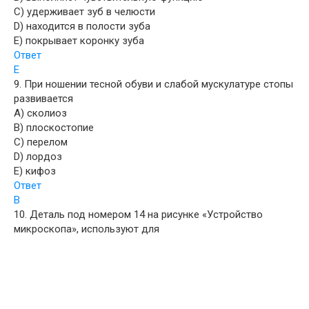
C) удерживает зуб в челюсти
D) находится в полости зуба
E) покрывает коронку зуба
Ответ
E
9. При ношении тесной обуви и слабой мускулатуре стопы
развивается
A) сколиоз
B) плоскостопие
C) перелом
D) лордоз
E) кифоз
Ответ
B
10. Деталь под номером 14 на рисунке «Устройство
микроскопа», используют для