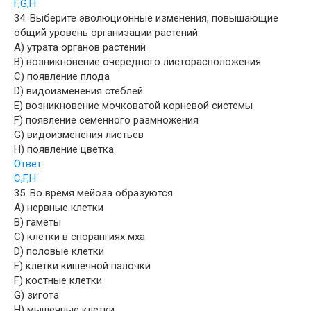
F,G,H
34. Выберите эволюционные изменения, повышающие
общий уровень организации растений
A) утрата органов растений
B) возникновение очередного листорасположения
C) появление плода
D) видоизменения стеблей
E) возникновение мочковатой корневой системы
F) появление семенного размножения
G) видоизменения листьев
H) появление цветка
Ответ
C,F,H
35. Во время мейоза образуются
A) нервные клетки
B) гаметы
C) клетки в спорангиях мха
D) половые клетки
E) клетки кишечной палочки
F) костные клетки
G) зигота
H) мышечные клетки