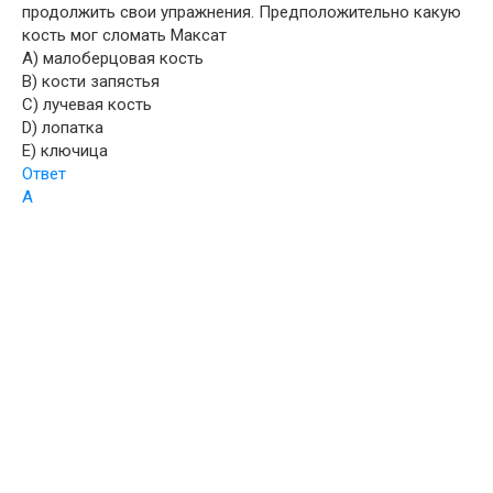
продолжить свои упражнения. Предположительно какую
кость мог сломать Максат
A) малоберцовая кость
B) кости запястья
C) лучевая кость
D) лопатка
E) ключица
Ответ
A