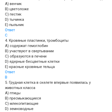
A) венчик
B) цветоложе
C) пестик
D) тычинка
E) пыльник
Ответ
C
4. Кровяные пластинки, тромбоциты
A) содержат гемоглобин
B) участвуют в свертывании
C) образуются в печени
D) ядерные бесцветные клетки
E) красные кровяные тельца
Ответ
B
5. Грудная клетка в скелете впервые появилась у
животных класса
A) птицы
B) пресмыкающиеся
C) млекопитающие
D) земноводные