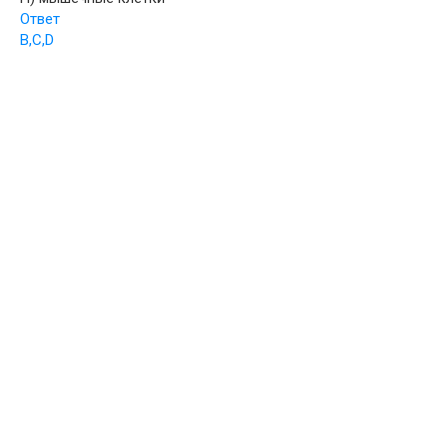
Ответ
B,C,D