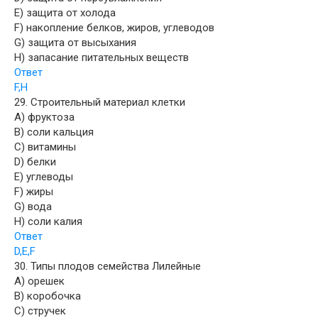
E) защита от холода
F) накопление белков, жиров, углеводов
G) защита от высыхания
H) запасание питательных веществ
Ответ
F,H
29. Строительный материал клетки
A) фруктоза
B) соли кальция
C) витамины
D) белки
E) углеводы
F) жиры
G) вода
H) соли калия
Ответ
D,E,F
30. Типы плодов семейства Лилейные
A) орешек
B) коробочка
C) стручек