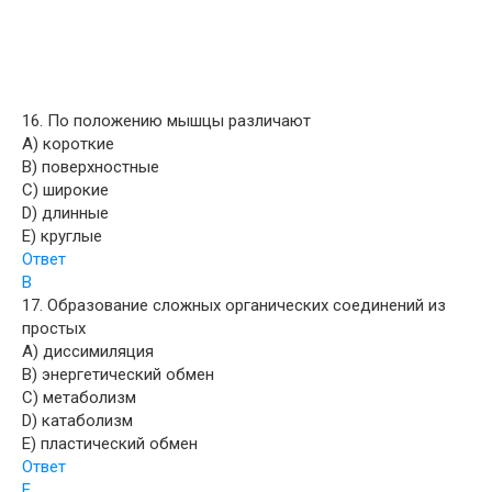
16. По положению мышцы различают
A) короткие
B) поверхностные
C) широкие
D) длинные
E) круглые
Ответ
B
17. Образование сложных органических соединений из
простых
A) диссимиляция
B) энергетический обмен
C) метаболизм
D) катаболизм
E) пластический обмен
Ответ
E