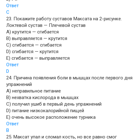
Ответ
C
23. Покажите работу суставов Максата на 2-рисунке.
Локтевой сустав — Плечевой сустав
A) крутится — сгибается
B) выправляется — крутится
C) сгибается — сгибается
D) сгибается — крутится
E) сгибается — выправляется
Ответ
D
24. Причина появления боли в мышцах после первого дня
упражнений
A) неправильное питание
B) нехватка кислорода в мышцах
C) получил ушиб в первый день упражнений
D) питание низкокалорийной пищей
E) очень высокое расположение турника
Ответ
B
25. Максат упал и сломал кость, но все равно смог