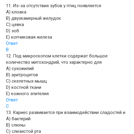
11. Из-за отсутствия зубов у птиц появляется
A) клоака
B) двухкамерный желудок
C) цевка
D) зоб
E) копчиковая железа
Ответ
B
12. Под микроскопом клетки содержат большое
количество митохондрий, что характерно для
A) сухожилий
B) эритроцитов
C) скелетных мышц
D) костной ткани
E) кожного эпителия
Ответ
C
13. Кариес развивается при взаимодействии сладостей и
A) бактерий
B) слюны
C) слизистой рта