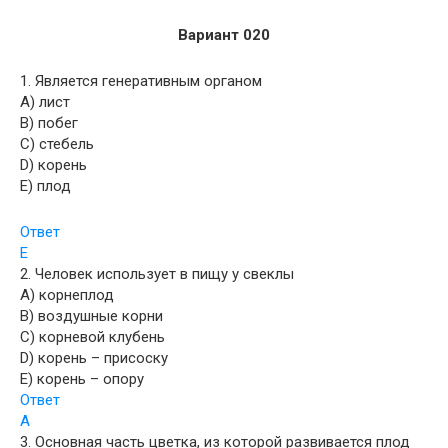
Вариант 020
1. Является генеративным органом
A) лист
B) побег
C) стебель
D) корень
E) плод
Ответ
E
2. Человек использует в пищу у свеклы
A) корнеплод
B) воздушные корни
C) корневой клубень
D) корень – присоску
E) корень – опору
Ответ
A
3. Основная часть цветка, из которой развивается плод