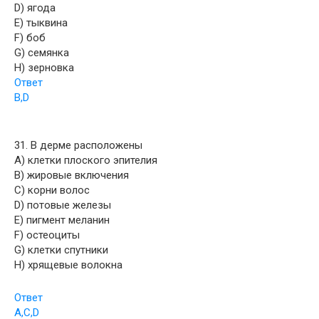
D) ягода
E) тыквина
F) бoб
G) семянка
H) зерновка
Ответ
B,D
31. В дерме расположены
A) клетки плоского эпителия
B) жировые включения
C) корни волос
D) потовые железы
E) пигмент меланин
F) остеоциты
G) клетки спутники
H) хрящевые волокна
Ответ
A,C,D