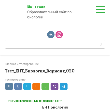
Перейти
к
Bio-Lessons
Образовательный сайт по
контенту
биологии
Поиск:
Главная
»
тестирование
Тест_ЕНТ_Биология_Вариант_020
тестирование
ТЕСТЫ ПО БИОЛОГИИ ДЛЯ ПОДГОТОВКИ К ЕНТ
ЕНТ Биология