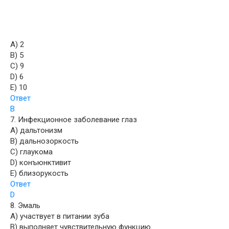
A) 2
B) 5
C) 9
D) 6
E) 10
Ответ
В
7. Инфекционное заболевание глаз
A) дальтонизм
B) дальнозоркость
C) глаукома
D) конъюнктивит
E) близорукость
Ответ
D
8. Эмаль
A) участвует в питании зуба
B) выполняет чувствительную функцию