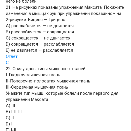
него не болели.
21. На рисунках показаны упражнения Максата. Покажите
изменения в мышцах рук при упражнении показанном на
2-рисунке. Бицепс — Трицепс
A) расслабляется — не двигается
B) расслабляется — сокращается
C) сокращается — не двигается
D) сокращается — расслабляется
E) не двигается — расслабляется
Ответ
C
22. Снизу даны типы мышечных тканей
I-Гладкая мышечная ткань
II-Поперечно-полосатая мышечная ткань
III-Сердечная мышечная ткань
Укажите тип мышц, которые болели после первого дня
упражнений Максата
A) III
B) I-II-III
C) II
D) I
E) I-II