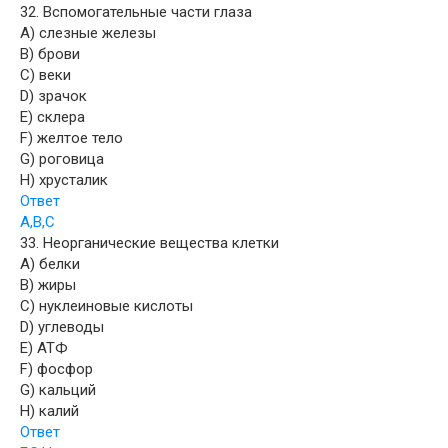
32. Вспомогательные части глаза
A) слезные железы
B) брови
C) веки
D) зрачок
E) склера
F) желтое тело
G) роговица
H) хрусталик
Ответ
A,B,C
33. Неорганические вещества клетки
A) белки
B) жиры
C) нуклеиновые кислоты
D) углеводы
E) АТФ
F) фосфор
G) кальций
H) калий
Ответ