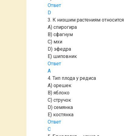
Ответ
D
3. К низшим растениям относится
A) спирогира
B) сфагнум
C) мхи
D) эфедра
E) шиповник
Ответ
A
4. Тип плода у редиса
A) орешек
B) яблоко
C) стручок
D) семянка
E) костянка
Ответ
C