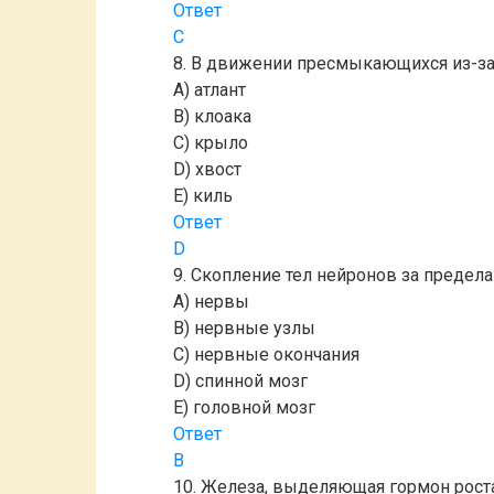
Ответ
C
8. В движении пресмыкающихся из-за
A) атлант
B) клоака
C) крыло
D) хвост
E) киль
Ответ
D
9. Скопление тел нейронов за преде
A) нервы
B) нервные узлы
C) нервные окончания
D) спинной мозг
E) головной мозг
Ответ
B
10. Железа, выделяющая гормон рост