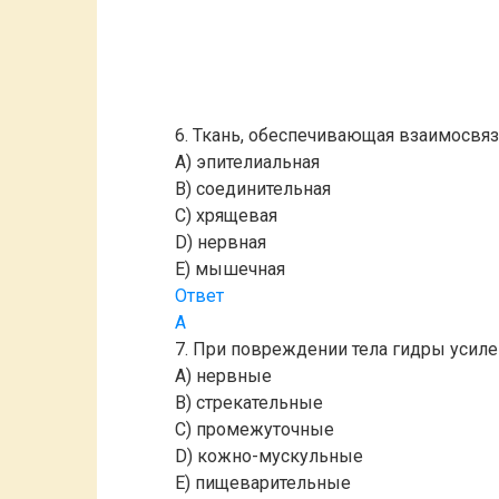
6. Ткань, обеспечивающая взаимосвяз
A) эпителиальная
B) соединительная
C) хрящевая
D) нервная
E) мышечная
Ответ
A
7. При повреждении тела гидры усиле
A) нервные
B) стрекательные
C) промежуточные
D) кожно-мускульные
E) пищеварительные