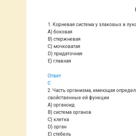
1. Корневая система у злаковых и лу
A) боковая
B) стержневая
C) мочковатая
D) придаточная
E) главная
Ответ
C
2. Часть организма, имеющая опреде
свойственные ей функции
A) органоид
B) система органов
C) клетка
D) орган
E) стебель