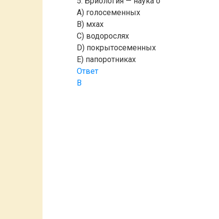
5. Бриология — наука о
A) голосеменных
B) мхах
C) водорослях
D) покрытосеменных
E) папоротниках
Ответ
B