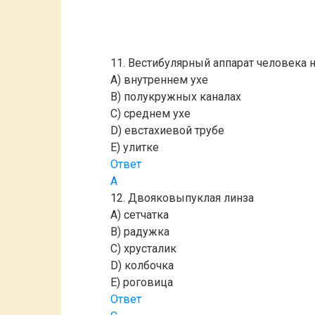
11. Вестибулярный аппарат человека н
A) внутреннем ухе
B) полукружных каналах
C) среднем ухе
D) евстахиевой трубе
E) улитке
Ответ
A
12. Двояковыпуклая линза
A) сетчатка
B) радужка
C) хрусталик
D) колбочка
E) роговица
Ответ