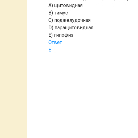
A) щитовидная
B) тимус
C) поджелудочная
D) паращитовидная
E) гипофиз
Ответ
E