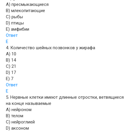
A) пресмыкающиеся
B) млекопитающие
C) рыбы
D) птицы
E) амфибии
Ответ
E
4. Количество шейных позвонков у жирафа
A) 10
B) 14
C) 21
D) 17
E) 7
Ответ
E
5. Нервные клетки имеют длинные отростки, ветвящиеся
на конце называемые
A) нейроном
B) телом
C) нейроглией
D) аксоном