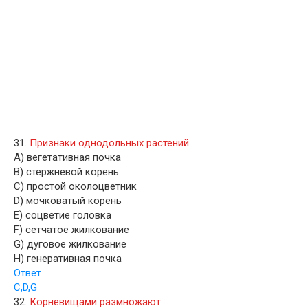
31.
Признаки однодольных растений
A) вегетативная почка
B) стержневой корень
C) простой околоцветник
D) мочковатый корень
E) соцветие головка
F) сетчатое жилкование
G) дуговое жилкование
H) генеративная почка
Ответ
C,D,G
32.
Корневищами размножают