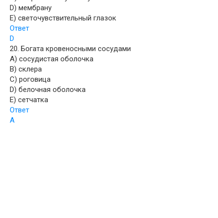
D) мембрану
E) светочувствительный глазок
Ответ
D
20. Богата кровеносными сосудами
A) сосудистая оболочка
B) склера
C) роговица
D) белочная оболочка
E) сетчатка
Ответ
A