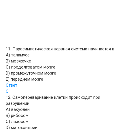
11. Парасимпатическая нервная система начинается в
A) таламусе
B) мозжечке
C) продолговатом мозге
D) промежуточном мозге
E) переднем мозге
Ответ
С
12. Самопереваривание клетки происходит при
разрушении
A) вакуолей
B) рибосом
C) лизосом
D) митохондрии