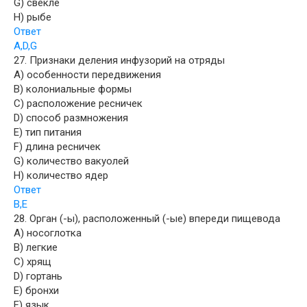
G) свекле
H) рыбе
Ответ
A,D,G
27. Признаки деления инфузорий на отряды
A) особенности передвижения
B) колониальные формы
C) расположение ресничек
D) способ размножения
E) тип питания
F) длина ресничек
G) количество вакуолей
H) количество ядер
Ответ
B,E
28. Орган (-ы), расположенный (-ые) впереди пищевода
A) носоглотка
B) легкие
C) хрящ
D) гортань
E) бронхи
F) язык