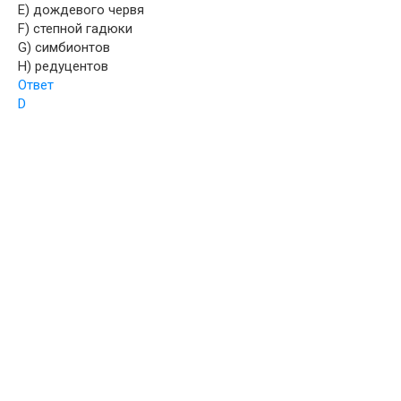
E) дождевого червя
F) степной гадюки
G) симбионтов
H) редуцентов
Ответ
D