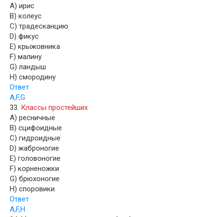
A) ирис
B) колеус
C) традесканцию
D) фикус
E) крыжовника
F) малину
G) ландыш
H) смородину
Ответ
A,F,G
33.
Классы простейших
A) ресничные
B) сцифоидные
C) гидроидные
D) жаброногие
E) головоногие
F) корненожки
G) брюхоногие
H) споровики
Ответ
A,F,H