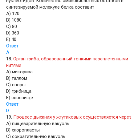
нуклеотидов. Количество аминокислотных остатков в
синтезируемой молекуле белка составит
A) 120
B) 1080
C) 80
D) 360
E) 40
Ответ
A
18.
Орган гриба, образованный тонкими переплетенными
нитями
A) микориза
B) таллом
C) споры
D) грибница
E) слоевище
Ответ
D
19.
Процесс дыхания у жгутиковых осуществляется через
A) пищеварительную вакуоль
B) хлоропласты
C) сократительную вакуоль