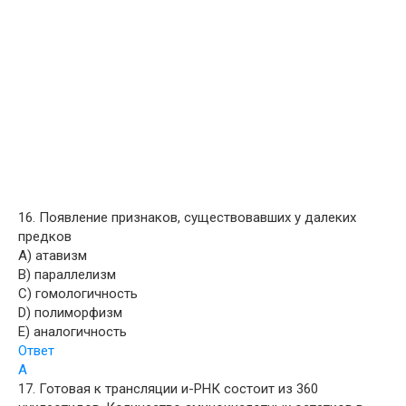
16. Появление признаков, существовавших у далеких
предков
A) атавизм
B) параллелизм
C) гомологичность
D) полиморфизм
E) аналогичность
Ответ
A
17. Готовая к трансляции и-РНК состоит из 360