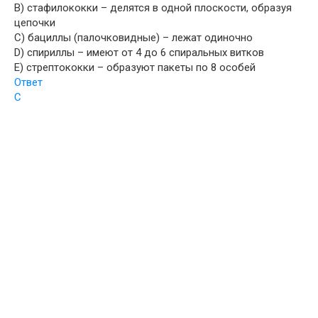
B) стафилококки – делятся в одной плоскости, образуя
цепочки
C) бациллы (палочковидные) – лежат одиночно
D) спириллы – имеют от 4 до 6 спиральных витков
E) стрептококки – образуют пакеты по 8 особей
Ответ
С