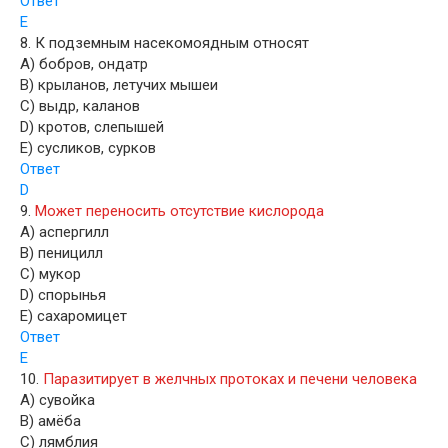
Ответ
E
8. К подземным насекомоядным относят
A) бобров, ондатр
B) крыланов, летучих мышеи
C) выдр, каланов
D) кротов, слепышей
E) сусликов, сурков
Ответ
D
9.
Может переносить отсутствие кислорода
A) аспергилл
B) пеницилл
C) мукор
D) спорынья
E) сахаромицет
Ответ
E
10.
Паразитирует в желчных протоках и печени человека
A) сувойка
B) амёба
C) лямблия