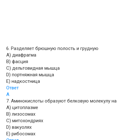
6. Разделяет брюшную полость и грудную
A) диафрагма
B) фасция
C) дельтовидная мышца
D) портняжная мышца
E) надкостница
Ответ
A
7. Аминокислоты образуют белковую молекулу на
A) цитоплазме
B) лизосомах
C) митохондриях
D) вакуолях
E) рибосомах