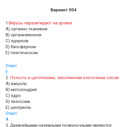
Вариант 004
1.
Вирусы паразитируют на уровне
A) органно-тканевом
B) организменном
C) ядерном
D) биосферном
E) генетическом
Ответ
E
2.
Полость в цитоплазме, заполненная клеточным соком
A) вакуоль
B) митохондрия
C) ядро
D) лизосома
E) центриоль
Ответ
A
3. Древнейшими наземными позвоночными являются