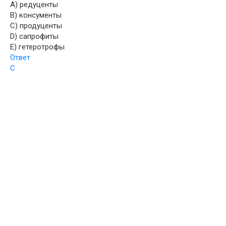
A) редуценты
B) консументы
C) продуценты
D) сапрофиты
E) гетеротрофы
Ответ
С