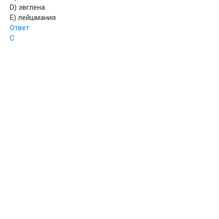
D) эвглена
E) лейшмания
Ответ
С