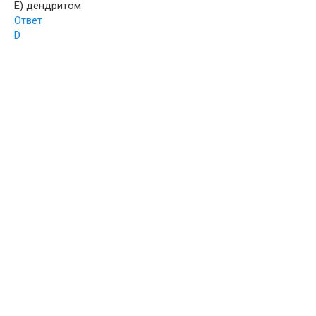
E) дендритом
Ответ
D