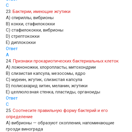
C
23.
Бактерии, имеющие жгутики
A) спириллы, вибрионы
B) кокки, стафилококки
C) стафилококки, вибрионы
D) стрептококки
E) диплококки
Ответ
A
24.
Признаки прокариотических бактериальных клеток
A) ложноножки, хлоропласты, митохондрии
B) слизистая капсула, мезосомы, ядро
C) муреин, жгутик, слизистая капсула
D) полисахарид хитин, меланин, жгутики
E) целлюлозная стенка, пластиды, органоиды
Ответ
С
25.
Соотнесите правильную форму бактерий и его
определение
A) вибрионы — образуют скопления, напоминающие
грозди винограда