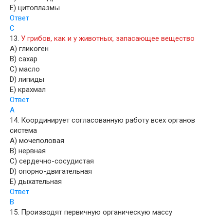
E) цитоплазмы
Ответ
С
13.
У грибов, как и у животных, запасающее вещество
A) гликоген
B) сахар
C) масло
D) липиды
E) крахмал
Ответ
A
14. Координирует согласованную работу всех органов
система
A) мочеполовая
B) нервная
C) сердечно-сосудистая
D) опорно-двигательная
E) дыхательная
Ответ
В
15. Производят первичную органическую массу