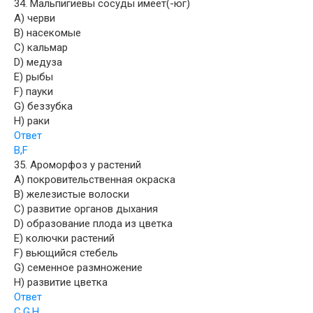
34. Мальпигиевы сосуды имеет(-юг)
A) черви
B) насекомые
C) кальмар
D) медуза
E) рыбы
F) пауки
G) беззубка
H) раки
Ответ
B,F
35. Ароморфоз у растений
A) покровительственная окраска
B) железистые волоски
C) развитие органов дыхания
D) образование плода из цветка
E) колючки растений
F) вьющийся стебель
G) семенное размножение
H) развитие цветка
Ответ
C,G,H