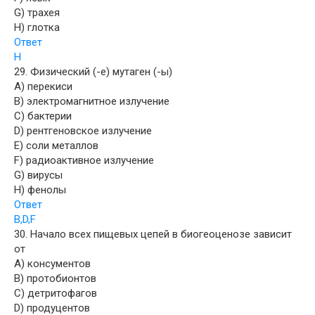
G) трахея
H) глотка
Ответ
H
29. Физический (-е) мутаген (-ы)
A) перекиси
B) электромагнитное излучение
C) бактерии
D) рентгеновское излучение
E) соли металлов
F) радиоактивное излучение
G) вирусы
H) фенолы
Ответ
B,D,F
30. Начало всех пищевых цепей в биогеоценозе зависит
от
A) консументов
B) протобионтов
C) детритофагов
D) продуцентов