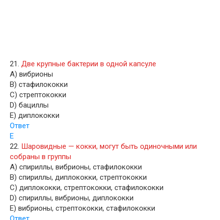
21.
Две крупные бактерии в одной капсуле
A) вибрионы
B) стафилококки
C) стрептококки
D) бациллы
E) диплококки
Ответ
E
22.
Шаровидные — кокки, могут быть одиночными или
собраны в группы
A) спириллы, вибрионы, стафилококки
B) спириллы, диплококки, стрептококки
C) диплококки, стрептококки, стафилококки
D) спириллы, вибрионы, диплококки
E) вибрионы, стрептококки, стафилококки
Ответ