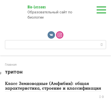
Перейти
к
Bio-Lessons
Образовательный сайт по
контенту
биологии
Поиск:
Главная
тритон
Класс Земноводные (Амфибии): общая
характеристика, строение и классификация
0