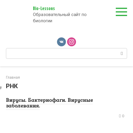
Перейти
к
Bio-Lessons
Образовательный сайт по
контенту
биологии
Поиск:
Главная
РНК
Вирусы. Бактериофаги. Вирусные
заболевания.
0