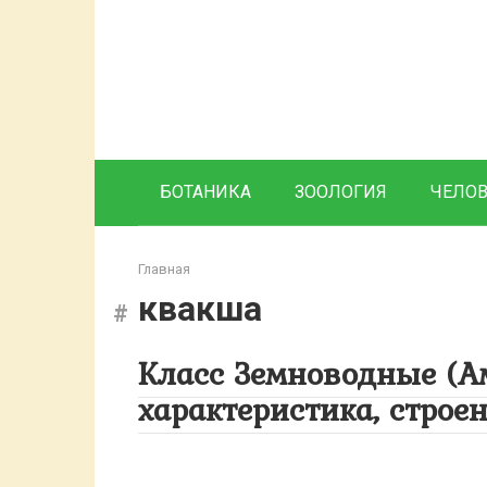
Перейти
к
контенту
БОТАНИКА
ЗООЛОГИЯ
ЧЕЛО
Главная
квакша
Класс Земноводные (А
характеристика, строе