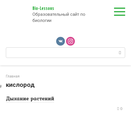
Перейти
к
Bio-Lessons
Образовательный сайт по
контенту
биологии
Поиск:
Главная
кислород
Дыхание растений
0