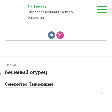
Перейти
к
Bio-Lessons
Образовательный сайт по
контенту
биологии
Поиск:
Главная
бешеный огурец
Семейство Тыквенные
0