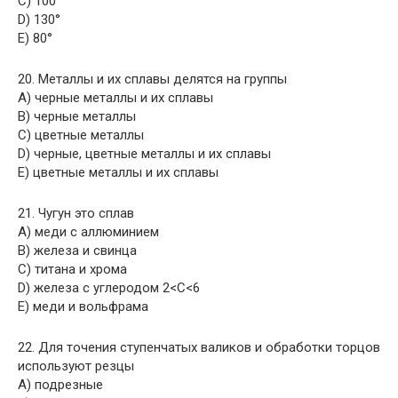
C) 100°
D) 130°
E) 80°
20. Металлы и их сплавы делятся на группы
A) черные металлы и их сплавы
B) черные металлы
C) цветные металлы
D) черные, цветные металлы и их сплавы
E) цветные металлы и их сплавы
21. Чугун это сплав
A) меди с аллюминием
B) железа и свинца
C) титана и хрома
D) железа с углеродом 2<С<6
E) меди и вольфрама
22. Для точения ступенчатых валиков и обработки торцов
используют резцы
A) подрезные