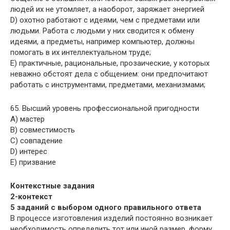
людей их не утомляет, а наоборот, заряжает энергией
D) охотно работают с идеями, чем с предметами или
людьми. Работа с людьми у них сводится к обмену
идеями, а предметы, например компьютер, должны
помогать в их интеллектуальном труде;
E) практичные, рациональные, прозаические, у которых
неважно обстоят дела с общением: они предпочитают
работать с инструментами, предметами, механизмами;
65. Высший уровень профессиональной пригодности
A) мастер
B) совместимость
C) совпадение
D) интерес
E) призвание
Контекстные задания
2-контекст
5 заданий с выбором одного правильного ответа
В процессе изготовления изделий постоянно возникает
необходимость определить тот или иной размер, форму