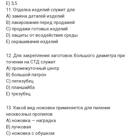
E) 3,5
11. Отделка изделий служит для
A) замена деталей изделий
B) лакирования перед продажей
C) продажи готовых изделий
D) защиты от воздействия среды
E) окрашивания изделий
12. Для закрепления заготовок большого диаметра при
точении на СТД служит
A) промежуточный центр
B) большой патрон
C) пятизубец
D) планшайба
E) трезубец
13. Какой вид ножовки применяется для пиления
несквозных пропилов
A) ножовка — наградка
B) лучковая
C) ножовка с обушком