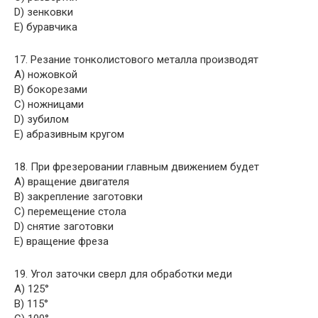
D) зенковки
E) буравчика
17. Резание тонколистового металла производят
A) ножовкой
B) бокорезами
C) ножницами
D) зубилом
E) абразивным кругом
18. При фрезеровании главным движением будет
A) вращение двигателя
B) закрепление заготовки
C) перемещение стола
D) снятие заготовки
E) вращение фреза
19. Угол заточки сверл для обработки меди
A) 125°
B) 115°