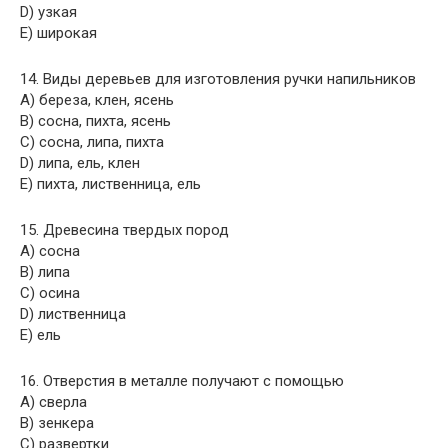
D) узкая
E) широкая
14. Виды деревьев для изготовления ручки напильников
A) береза, клен, ясень
B) сосна, пихта, ясень
C) сосна, липа, пихта
D) липа, ель, клен
E) пихта, лиственница, ель
15. Древесина твердых пород
A) сосна
B) липа
C) осина
D) лиственница
E) ель
16. Отверстия в металле получают с помощью
A) сверла
B) зенкера
C) развертки