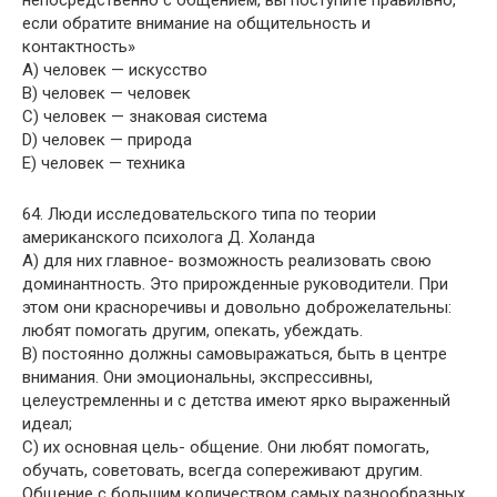
непосредственно с общением, вы поступите правильно,
если обратите внимание на общительность и
контактность»
A) человек — искусство
B) человек — человек
C) человек — знаковая система
D) человек — природа
E) человек — техника
64. Люди исследовательского типа по теории
американского психолога Д. Холанда
A) для них главное- возможность реализовать свою
доминантность. Это прирожденные руководители. При
этом они красноречивы и довольно доброжелательны:
любят помогать другим, опекать, убеждать.
B) постоянно должны самовыражаться, быть в центре
внимания. Они эмоциональны, экспрессивны,
целеустремленны и с детства имеют ярко выраженный
идеал;
C) их основная цель- общение. Они любят помогать,
обучать, советовать, всегда сопереживают другим.
Общение с большим количеством самых разнообразных