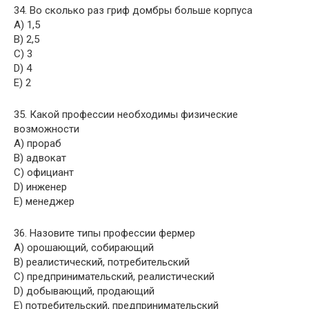
34. Во сколько раз гриф домбры больше корпуса
A) 1,5
B) 2,5
C) 3
D) 4
E) 2
35. Какой профессии необходимы физические
возможности
A) прораб
B) адвокат
C) официант
D) инженер
E) менеджер
36. Назовите типы профессии фермер
A) орошающий, собирающий
B) реалистический, потребительский
C) предпринимательский, реалистический
D) добывающий, продающий
E) потребительский, предпринимательский