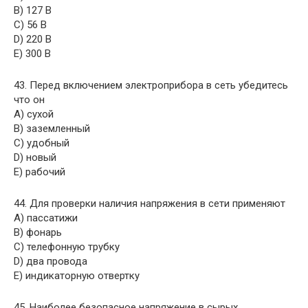
B) 127 В
C) 56 В
D) 220 В
E) 300 В
43. Перед включением электроприбора в сеть убедитесь
что он
A) сухой
B) заземленный
C) удобный
D) новый
E) рабочий
44. Для проверки наличия напряжения в сети применяют
A) пассатижи
B) фонарь
C) телефонную трубку
D) два провода
E) индикаторную отвертку
45. Наиболее безопасное напряжение в сырых