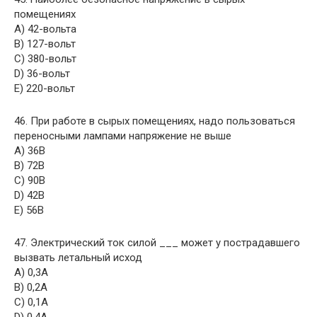
помещениях
A) 42-вольта
B) 127-вольт
C) 380-вольт
D) 36-вольт
E) 220-вольт
46. При работе в сырых помещениях, надо пользоваться
переносными лампами напряжение не выше
A) 36В
B) 72В
C) 90В
D) 42В
E) 56В
47. Электрический ток силой ___ может у пострадавшего
вызвать летальный исход
A) 0,3А
B) 0,2А
C) 0,1А