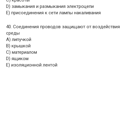
C) красоты
D) замыкания и размыкания электроцепи
E) присоединения к сети лампы накаливания
40. Соединения проводов защищают от воздействия
среды
A) липучкой
B) крышкой
C) материалом
D) ящиком
E) изоляционной лентой