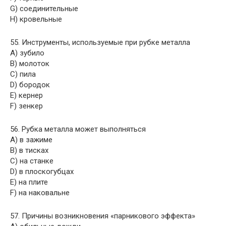
G) соединительные
H) кровельные
55. Инструменты, используемые при рубке металла
A) зубило
B) молоток
C) пила
D) бородок
E) кернер
F) зенкер
56. Рубка металла может выполняться
A) в зажиме
B) в тисках
C) на станке
D) в плоскогубцах
E) на плите
F) на наковальне
57. Причины возникновения «парникового эффекта»