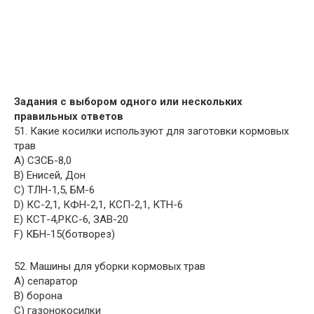
Задания с выбором одного или нескольких
правильных ответов
51. Какие косилки используют для заготовки кормовых
трав
A) СЗСБ-8,0
B) Енисей, Дон
C) ТЛН-1,5, БМ-6
D) КС-2,1, КФН-2,1, КСП-2,1, КТН-6
E) КСТ-4,РКС-6, ЗАВ-20
F) КБН-15(ботворез)
52. Машины для уборки кормовых трав
A) сепаратор
B) борона
C) газонокосилки