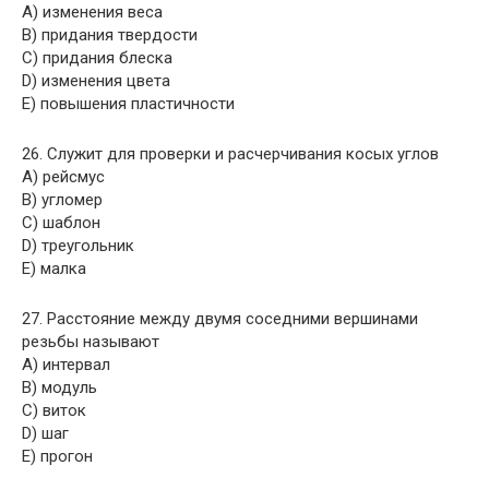
A) изменения веса
B) придания твердости
C) придания блеска
D) изменения цвета
E) повышения пластичности
26. Служит для проверки и расчерчивания косых углов
A) рейсмус
B) угломер
C) шаблон
D) треугольник
E) малка
27. Расстояние между двумя соседними вершинами
резьбы называют
A) интервал
B) модуль
C) виток
D) шаг
E) прогон