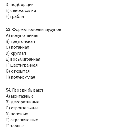
D) подборщик
E) сенокосилки
F) грабли
53. Формы головки шурупов
A) полупотайная
B) треугольная
C) потайная
D) круглая
E) восьмигранная
F) шестигранная
G) открытая
H) полукруглая
54. Гвозди бывают
A) монтажные
B) декоративные
C) строительные
D) половые
E) скрепляющие
F) тарные