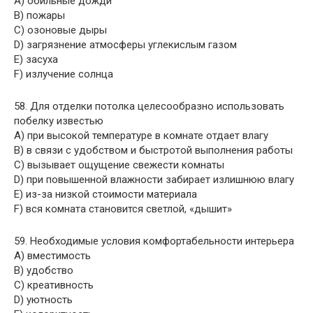
A) обильные дожди
B) пожары
C) озоновые дыры
D) загрязнение атмосферы углекислым газом
E) засуха
F) излучение солнца
58. Для отделки потолка целесообразно использовать
побелку известью
A) при высокой температуре в комнате отдает влагу
B) в связи с удобством и быстротой выполнения работы
C) вызывает ощущение свежести комнаты
D) при повышенной влажности забирает излишнюю влагу
E) из-за низкой стоимости материала
F) вся комната становится светлой, «дышит»
59. Необходимые условия комфортабельности интерьера
A) вместимость
B) удобство
C) креативность
D) уютность