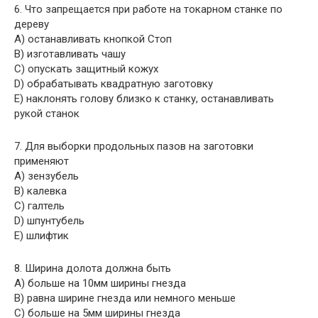
6. Что запрещается при работе на токарном станке по
дереву
A) останавливать кнопкой Стоп
B) изготавливать чашу
C) опускать защитный кожух
D) обрабатывать квадратную заготовку
E) наклонять голову близко к станку, останавливать
рукой станок
7. Для выборки продольных пазов на заготовки
применяют
A) зензубель
B) калевка
C) галтель
D) шпунтубель
E) шлифтик
8. Ширина долота должна быть
A) больше на 10мм ширины гнезда
B) равна ширине гнезда или немного меньше
C) больше на 5мм ширины гнезда