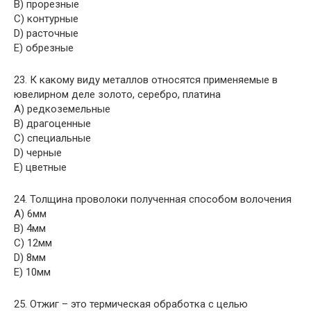
B) прорезные
C) контурные
D) расточные
E) обрезные
23. К какому виду металлов относятся применяемые в
ювелирном деле золото, серебро, платина
A) редкоземельные
B) драгоценные
C) специальные
D) черные
E) цветные
24. Толщина проволоки полученная способом волочения
A) 6мм
B) 4мм
C) 12мм
D) 8мм
E) 10мм
25. Отжиг – это термическая обработка с целью