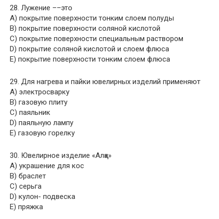
28. Лужение ––это
A) покрытие поверхности тонким слоем полуды
B) покрытие поверхности соляной кислотой
C) покрытие поверхности специальным раствором
D) покрытие соляной кислотой и слоем флюса
E) покрытие поверхности тонким слоем флюса
29. Для нагрева и пайки ювелирных изделий применяют
A) электросварку
B) газовую плиту
C) паяльник
D) паяльную лампу
E) газовую горелку
30. Ювелирное изделие «Алқа»
A) украшение для кос
B) браслет
C) серьга
D) кулон- подвеска
E) пряжка