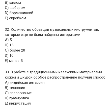
B) шилом
C) шабером
D) бормашинкой
E) скребком
32. Количество образцов музыкальных инструментов,
которые еще не были найдены историками
A) 5
B) 15
C) более 20
D) 10
E) менее 5
33. В работе с традиционными казахскими материалами
кожей и шкурой особое распространение получил способ
A) индийская интарсия
B) тиснение
C) прессование
D) гравировка
E) инкрустация