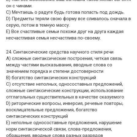
он с чинами.
C) Мечтаешь о радуге будь готова попасть под дождь.
D) Предметы теряли свою форму все сливалось сначала в
серую, потом в темную массу.
E) Все счастливые семьи похожи друг на друга каждая
несчастливая семья несчастлива по-своему.
24. Синтаксические средства научного стиля речи
A) сложные синтаксические построения, четкая связь
между частями высказывания, вводные слова со
значением порядка и степени достоверности
B) богатство синтаксических конструкций
C) отсутствие неполных, односоставных предложений,
сложные синтаксические конструкции, использование
отглагольных существительных в качестве сказуемого
D) риторические вопросы, инверсия, речевые повторы,
восклицательные предложения, богатство
синтаксических конструкций
E) неполные односоставные предложения, нарушение
норм синтаксической связи, слова-предложения,
обращения, вводные слова разных разрядов