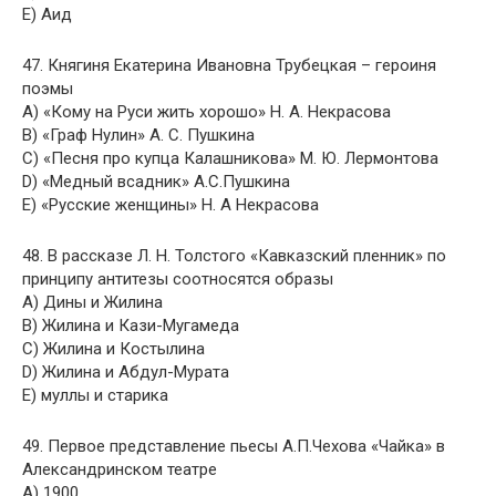
E) Аид
47. Княгиня Екатерина Ивановна Трубецкая – героиня
поэмы
A) «Кому на Руси жить хорошо» Н. А. Некрасова
B) «Граф Нулин» А. С. Пушкина
C) «Песня про купца Калашникова» М. Ю. Лермонтова
D) «Медный всадник» А.С.Пушкина
E) «Русские женщины» Н. А Некрасова
48. В рассказе Л. Н. Толстого «Кавказский пленник» по
принципу антитезы соотносятся образы
A) Дины и Жилина
B) Жилина и Кази-Мугамеда
C) Жилина и Костылина
D) Жилина и Абдул-Мурата
E) муллы и старика
49. Первое представление пьесы А.П.Чехова «Чайка» в
Александринском театре
A) 1900