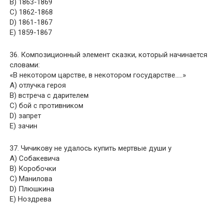
B) 1863-1869
C) 1862-1868
D) 1861-1867
E) 1859-1867
36. Композиционный элемент сказки, который начинается
словами:
«В некотором царстве, в некотором государстве…..»
A) отлучка героя
B) встреча с дарителем
C) бой с противником
D) запрет
E) зачин
37. Чичикову не удалось купить мертвые души у
A) Собакевича
B) Коробочки
C) Манилова
D) Плюшкина
E) Ноздрева