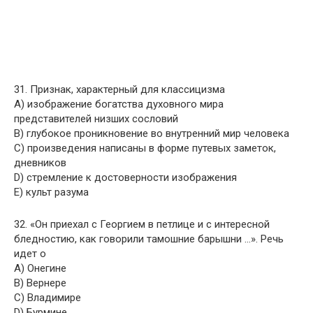
31. Признак, характерный для классицизма
A) изображение богатства духовного мира
представителей низших сословий
B) глубокое проникновение во внутренний мир человека
C) произведения написаны в форме путевых заметок,
дневников
D) стремление к достоверности изображения
E) культ разума
32. «Он приехал с Георгием в петлице и с интересной
бледностию, как говорили тамошние барышни …». Речь
идет о
A) Онегине
B) Вернере
C) Владимире
D) Бурмине