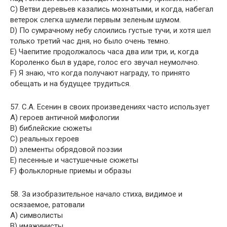
C) Ветви деревьев казались мохнатыми, и когда, набегал
ветерок слегка шумели первым зеленым шумом.
D) По сумрачному небу слоились густые тучи, и хотя шел
только третий час дня, но было очень темно.
E) Чаепитие продолжалось часа два или три, и, когда
Короленко был в ударе, голос его звучал неумолчно.
F) Я знаю, что когда получают награду, то принято
обещать и на будущее трудиться.
57. С.А. Есенин в своих произведениях часто использует
A) героев античной мифологии
B) библейские сюжеты
C) реальных героев
D) элементы обрядовой поэзии
E) песенные и частушечные сюжеты
F) фольклорные приемы и образы
58. За изобразительное начало стиха, видимое и
осязаемое, ратовали
A) символисты
B) имажинисты