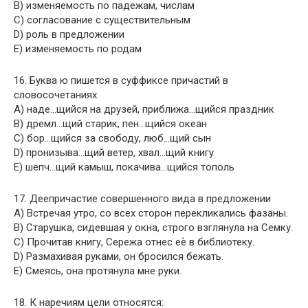
B) изменяемость по падежам, числам
C) согласование с существительным
D) роль в предложении
E) изменяемость по родам
16. Буква ю пишется в суффиксе причастий в
словосочетаниях
A) наде…щийся на друзей, приближа…щийся праздник
B) дремл…щий старик, пен…щийся океан
C) бор…щийся за свободу, люб…щий сын
D) пронизыва…щий ветер, хвал…щий книгу
E) шепч…щий камыш, покачива…щийся тополь
17. Деепричастие совершенного вида в предложении
A) Встречая утро, со всех сторон перекликались фазаны.
B) Старушка, сидевшая у окна, строго взглянула на Семку.
C) Прочитав книгу, Сережа отнес еѐ в библиотеку.
D) Размахивая руками, он бросился бежать.
E) Смеясь, она протянула мне руки.
18. К наречиям цели относятся: