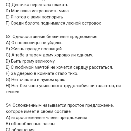
C) Девочка перестала плакать
D) Мне ваша искренность мила
E) Я готов с вами поспорить
F) Среди болота поднимался лесной островок
53. Односоставные безличные предложения
A) От пословицы не уйдешь.
B) Жизнь правде посвящай.
C) А тебе в твоем дому хорошо ли одному.
D) Быть грому великому.
E) С любимой мечтой не хочется сердцу расстаться.
F) За дверью в комнате стало тихо.
G) Нет счастья в чужом краю.
H) Нет без явно усиленного трудолюбия ни талантов, ни
гениев.
54. Осложненным называется простое предложение,
которое имеет в своем составе:
A) второстепенные члены предложения
B) обособленные члены
C) обращения