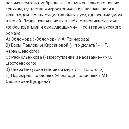
весьма немногих избранных. Появились какие-то новые
трихины, существа микроскопические, вселявшиеся в
тела людей. Но эти существа были духи, одаренные умом
и волей. Люди, принявшие их в себя, становились тотчас
же бесноватыми и сумасшедшими» — сон героя русского
романа
A) Обломова («Обломов» И.А. Гончарова)
B) Веры Павловны Кирсановой («Что делать?» Н.Г.
Чернышевского)
C) Раскольникова («Преступление и наказание» Ф.М.
Достоевского)
D) Пьера Безухова («Война и мир» Л.Н. Толстого)
E) Порфирия Головлева («Господа Головлевы» М.Е.
Салтыкова-Щедрина)