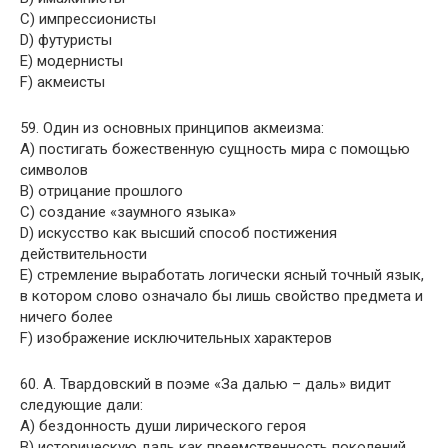
C) импрессионисты
D) футуристы
E) модернисты
F) акмеисты
59. Один из основных принципов акмеизма:
A) постигать божественную сущность мира с помощью
символов
B) отрицание прошлого
C) создание «заумного языка»
D) искусство как высший способ постижения
действительности
E) стремление выработать логически ясный точный язык,
в котором слово означало бы лишь свойство предмета и
ничего более
F) изображение исключительных характеров
60. А. Твардовский в поэме «За далью – даль» видит
следующие дали:
A) бездонность души лирического героя
B) историческую даль как преемственность поколений