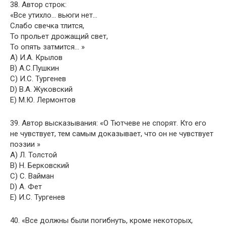
38. Автор строк:
«Все утихло… вьюги нет…
Слабо свечка тлится,
То прольет дрожащий свет,
То опять затмится… »
A) И.А. Крылов
B) А.С.Пушкин
C) И.С. Тургенев
D) В.А. Жуковский
E) М.Ю. Лермонтов
39. Автор высказывания: «О Тютчеве не спорят. Кто его
не чувствует, тем самым доказывает, что он не чувствует
поэзии »
A) Л. Толстой
B) Н. Берковский
C) С. Вайман
D) А. Фет
E) И.С. Тургенев
40. «Все должны были погибнуть, кроме некоторых,