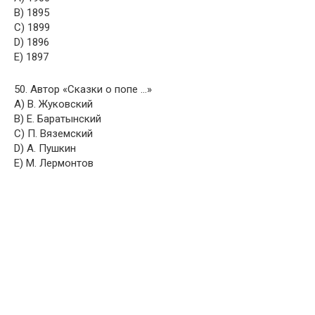
B) 1895
C) 1899
D) 1896
E) 1897
50. Автор «Сказки о попе …»
A) В. Жуковский
B) Е. Баратынский
C) П. Вяземский
D) А. Пушкин
E) М. Лермонтов