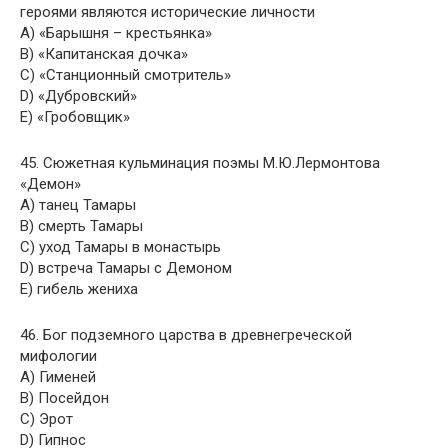
героями являются исторические личности
A) «Барышня – крестьянка»
B) «Капитанская дочка»
C) «Станционный смотритель»
D) «Дубровский»
E) «Гробовщик»
45. Сюжетная кульминация поэмы М.Ю.Лермонтова
«Демон»
A) танец Тамары
B) смерть Тамары
C) уход Тамары в монастырь
D) встреча Тамары с Демоном
E) гибель жениха
46. Бог подземного царства в древнегреческой
мифологии
A) Гименей
B) Посейдон
C) Эрот
D) Гипнос