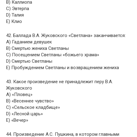
B) Каллиопа
C) Эвтерпа
D) Талия
E) Клио
42. Баллада В.А. Жуковского «Светлана» заканчивается:
A) Гаданием девушек
B) Смертью жениха Светланы
C) Посещением Светланы «божьего храма»
D) Смертью Светланы
E) Пробуждением Светланы и возвращением жениха
43. Какое произведение не принадлежит перу В.А.
Жуковского
A) «Пловец»
B) «Весеннее чувство»
C) «Сельское кладбище»
D) «Лесной царь»
E) «Вечер»
44. Произведение А.С. Пушкина, в котором главными