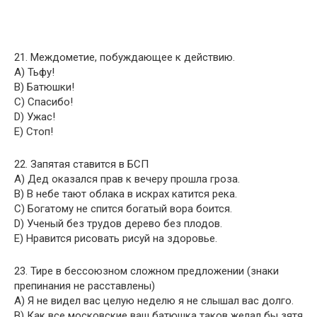
21. Междометие, побуждающее к действию.
A) Тьфу!
B) Батюшки!
C) Спасибо!
D) Ужас!
E) Стоп!
22. Запятая ставится в БСП
A) Дед оказался прав к вечеру прошла гроза.
B) В небе тают облака в искрах катится река.
C) Богатому не спится богатый вора боится.
D) Ученый без трудов дерево без плодов.
E) Нравится рисовать рисуй на здоровье.
23. Тире в бессоюзном сложном предложении (знаки
препинания не расставлены)
A) Я не видел вас целую неделю я не слышал вас долго.
B) Как все московские ваш батюшка таков желал бы зятя