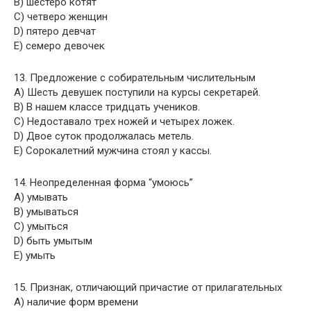
B) шестеро котят
C) четверо женщин
D) пятеро девчат
E) семеро девочек
13. Предложение с собирательным числительным
A) Шесть девушек поступили на курсы секретарей.
B) В нашем классе тридцать учеников.
C) Недоставало трех ножей и четырех ложек.
D) Двое суток продолжалась метель.
E) Сорокалетний мужчина стоял у кассы.
14. Неопределенная форма “умоюсь”
A) умывать
B) умываться
C) умыться
D) быть умытым
E) умыть
15. Признак, отличающий причастие от прилагательных
A) наличие форм времени