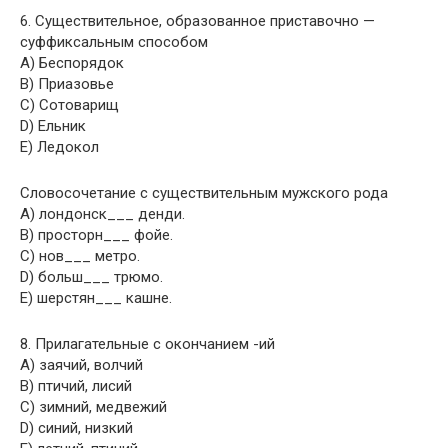
6. Существительное, образованное приставочно —
суффиксальным способом
A) Беспорядок
B) Приазовье
C) Сотоварищ
D) Ельник
E) Ледокол
Словосочетание с существительным мужского рода
A) лондонск___ денди.
B) просторн___ фойе.
C) нов___ метро.
D) больш___ трюмо.
E) шерстян___ кашне.
8. Прилагательные с окончанием -ий
A) заячий, волчий
B) птичий, лисий
C) зимний, медвежий
D) синий, низкий