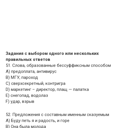
Задания с выбором одного или нескольких
правильных ответов
51. Слова, образованные бессуффиксным способом
A) предоплата, антивирус
B) МГУ, пароход
C) сверхсекретный, контригра
D) маркетинг – директор, плащ — палатка
E) снегопад, водолаз
F) удар, взрыв
52. Предложения с составным именным сказуемым
A) Буду петь я и радость, и горе
B) Она была молода