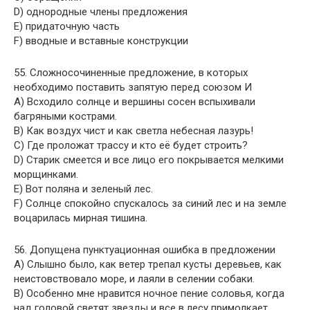
D) однородные члены предложения
E) придаточную часть
F) вводные и вставные конструкции
55. Сложносочиненные предложение, в которых
необходимо поставить запятую перед союзом И
A) Всходило солнце и вершины сосен вспыхивали
багряными кострами.
B) Как воздух чист и как светла небесная лазурь!
C) Где проложат трассу и кто её будет строить?
D) Старик смеется и все лицо его покрывается мелкими
морщинками.
E) Вот поляна и зеленый лес.
F) Солнце спокойно спускалось за синий лес и на земле
воцарилась мирная тишина.
56. Допущена пунктуационная ошибка в предложении
A) Слышно было, как ветер трепал кусты деревьев, как
неистовствовало море, и лаяли в селении собаки.
B) Особенно мне нравится ночное пение соловья, когда
над головой светят звезды и все в лесу примолкает.