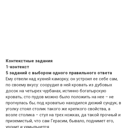
Контекстные задания
1-контекст
5 заданий с выбором одного правильного ответа
Ему отвели над кухней каморку; он устроил ее себе сам,
по своему вкусу: соорудил в ней кровать из дубовых
досок на четырех чурбанах, истинно богатырскую
кровать; сто пудов можно было положить на нее – не
прогнулась бы; под кроватью находился дюжий сундук; в
уголку стоял столик такого же крепкого свойства, а
возле столика – стул на трех ножках, да такой прочный и
приземистый, что сам Герасим, бывало, поднимет его,
уронит и ухмыльнется.