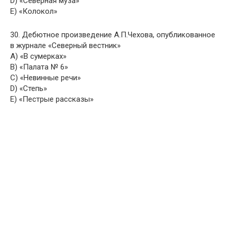
D) «Северная муза»
E) «Колокол»
30. Дебютное произведение А.П.Чехова, опубликованное
в журнале «Северный вестник»
A) «В сумерках»
B) «Палата № 6»
C) «Невинные речи»
D) «Степь»
E) «Пестрые рассказы»