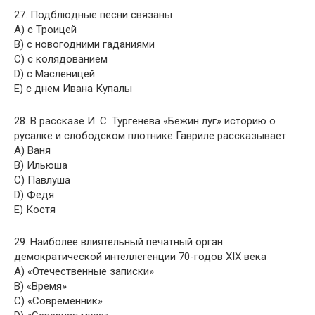
27. Подблюдные песни связаны
A) с Троицей
B) с новогодними гаданиями
C) с колядованием
D) с Масленицей
E) с днем Ивана Купалы
28. В рассказе И. С. Тургенева «Бежин луг» историю о
русалке и слободском плотнике Гавриле рассказывает
A) Ваня
B) Ильюша
C) Павлуша
D) Федя
E) Костя
29. Наиболее влиятельный печатный орган
демократической интеллегенции 70-годов ХIX века
A) «Отечественные записки»
B) «Время»
C) «Современник»