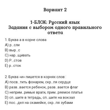
Вариант 2
1-БЛОК: Русский язык
Задания с выбором одного правильного
ответа
1. Буква а в корне слова
A) р…сли
B) выр…с
C) нар…щивать
D) Р…стов
E) р…сток
2. Буква «и» пишется в корнях слов:
A) посв…тить фонарем, скр…пя сердце
B) разв…вается ребенок, разв…вается флаг
C) неприм…римые враги, прим…ряемое платье
D) сп…шите в тетрадь, сп…шите на вокзал
E) пос…дел на скамейке, скр…пя зубами