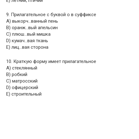
E) летний, птичий
9. Прилагательное с буквой о в суффиксе
A) выкорч…ванный пень
B) оранж…вый апельсин
C) плюш…вый мишка
D) кумач…вая ткань
E) лиц…вая сторона
10. Краткую форму имеет прилагательное
A) стеклянный
B) робкий
C) матросский
D) офицерский
E) строительный