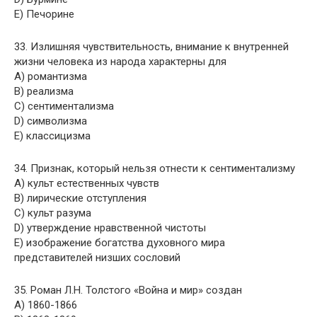
E) Печорине
33. Излишняя чувствительность, внимание к внутренней
жизни человека из народа характерны для
A) романтизма
B) реализма
C) сентиментализма
D) символизма
E) классицизма
34. Признак, который нельзя отнести к сентиментализму
A) культ естественных чувств
B) лирические отступления
C) культ разума
D) утверждение нравственной чистоты
E) изображение богатства духовного мира
представителей низших сословий
35. Роман Л.Н. Толстого «Война и мир» создан
A) 1860-1866