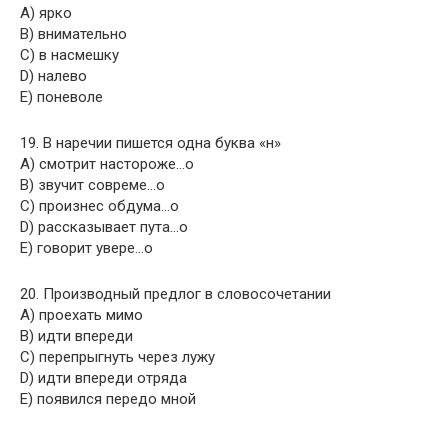
A) ярко
B) внимательно
C) в насмешку
D) налево
E) поневоле
19. В наречии пишется одна буква «н»
A) смотрит настороже…о
B) звучит совреме…о
C) произнес обдума…о
D) рассказывает пута…о
E) говорит увере…о
20. Производный предлог в словосочетании
A) проехать мимо
B) идти впереди
C) перепрыгнуть через лужу
D) идти впереди отряда
E) появился передо мной