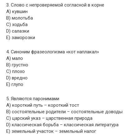
3. Слово с непроверяемой согласной в корне
A) кувшин
B) молотьба
C) ходьба
D) салазки
E) заморозки
4. Синоним фразеологизма «кот наплакал»
A) мало
B) грустно
C) плохо
D) вредно
E) глупо
5. Являются паронимами
A) короткий путь – короткий тост
B) состоятельные родители – состоятельные доводы
C) царский указ – царственная природа
D) классическая борьба – классическая литература
E) земельный участок – земельный налог