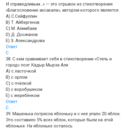
И справедливым…» — это отрывок из стихотворения
«Благословение аксакала», автором которого является
A) С.Сейфуллин
B) Т. Айбергенов
C) М. Алимбаев
D) Д. Досжанов
E) З. Александрова
Ответ
C
38. C кем сравнивает себя в стихотворении «Степь и
город» поэт Кадыр Мырза Али
A) с ласточкой
B) с орлом
C) с пчёлкой
D) с воробушеком
E) с жеребёнком
Ответ
C
39. Машенька потрясла яблоньку и с неё упало 20 яблок.
Это составило 5% всех яблок, которые были на этой
яблоньке. На яблоньке осталось