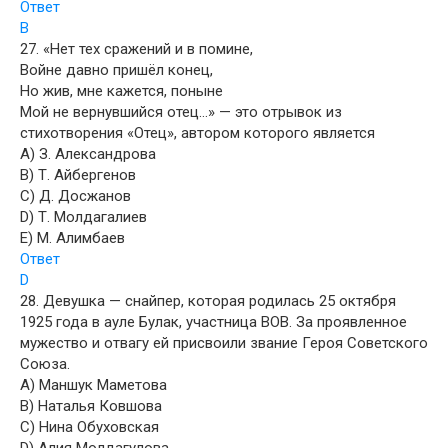
Ответ
B
27. «Нет тех сражений и в помине,
Войне давно пришёл конец,
Но жив, мне кажется, поныне
Мой не вернувшийся отец…» — это отрывок из
стихотворения «Отец», автором которого является
A) З. Александрова
B) Т. Айбергенов
C) Д. Досжанов
D) Т. Молдагалиев
E) М. Алимбаев
Ответ
D
28. Девушка — снайпер, которая родилась 25 октября
1925 года в ауле Булак, участница ВОВ. За проявленное
мужество и отвагу ей присвоили звание Героя Советского
Союза.
A) Маншук Маметова
B) Наталья Ковшова
C) Нина Обуховская