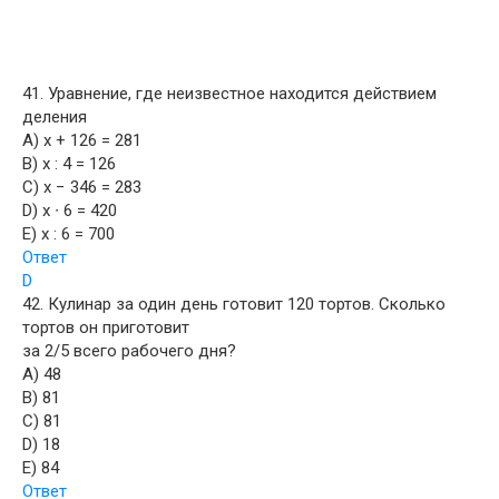
41. Уравнение, где неизвестное находится действием
деления
A) х + 126 = 281
B) х : 4 = 126
C) х − 346 = 283
D) х ∙ 6 = 420
E) х : 6 = 700
Ответ
D
42. Кулинар за один день готовит 120 тортов. Сколько
тортов он приготовит
за 2/5 всего рабочего дня?
A) 48
B) 81
C) 81
D) 18
E) 84
Ответ