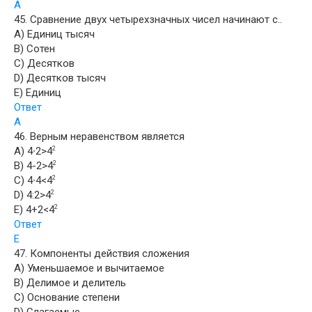
А
45. Сравнение двух четырехзначных чисел начинают с..
A) Единиц тысяч
B) Сотен
C) Десятков
D) Десятков тысяч
E) Единиц
Ответ
А
46. Верным неравенством является
A) 4∙2>4
2
B) 4-2>4
2
C) 4∙4<4
2
D) 4:2>4
2
E) 4+2<4
2
Ответ
E
47. Компоненты действия сложения
A) Уменьшаемое и вычитаемое
B) Делимое и делитель
C) Основание степени