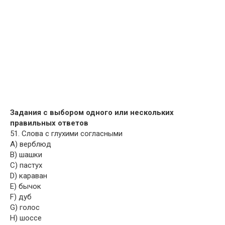
Задания с выбором одного или нескольких
правильных ответов
51. Слова с глухими согласными
A) верблюд
B) шашки
C) пастух
D) караван
E) бычок
F) дуб
G) голос
H) шоссе