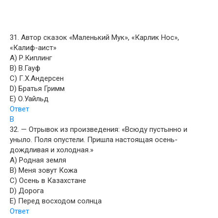
31. Автор сказок «Маленький Мук», «Карлик Нос»,
«Калиф-аист»
A) Р.Киплинг
B) В.Гауф
C) Г.Х.Андерсен
D) Братья Гримм
E) О.Уайльд
Ответ
B
32. — Отрывок из произведения: «Всюду пустынно и
уныло. Поля опустели. Пришла настоящая осень-
дождливая и холодная.»
A) Родная земля
B) Меня зовут Кожа
C) Осень в Казахстане
D) Дорога
E) Перед восходом солнца
Ответ