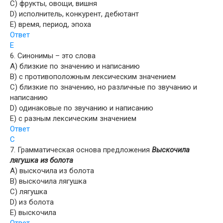
C) фрукты, овощи, вишня
D) исполнитель, конкурент, дебютант
E) время, период, эпоха
Ответ
E
6. Синонимы – это слова
A) близкие по значению и написанию
B) с противоположным лексическим значением
C) близкие по значению, но различные по звучанию и
написанию
D) одинаковые по звучанию и написанию
E) с разным лексическим значением
Ответ
C
7. Грамматическая основа предложения
Выскочила
лягушка из болота
A) выскочила из болота
B) выскочила лягушка
C) лягушка
D) из болота
E) выскочила