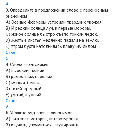
А
3. Определите в предложении слово с переносным
значением
A) Осенью фермеры устроили праздник урожая.
B) И редкий солнца луч, и первые морозы.
C) Яркое солнце быстро съело тонкий ледок.
D) Жёлтые листья медленно падали на землю.
E) Утром бухта наполнилась плавучим льдом.
Ответ
С
4. Слова — антонимы
A) высокий, низкий
B) радостный, веселый
C) мягкий, белый
D) тихий, вредный
E) умный, шумный
Ответ
А
5. Укажите ряд слов – синонимов
A) лингвист, историк, литературовед
B) изучать, упрямиться, штудировать