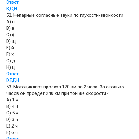
Ответ
B,C,H
52. Непарные согласные звуки по глухости-звонкости
A) п
B) в
C) ф
D) щ
E) й
F) х
G) д
H) ц
Ответ
D,E,F,H
53. Мотоциклист проехал 120 км за 2 часа. За сколько
часов он проедет 240 км при той же скорости?
A) 1 ч
B) 4 ч
C) 5 ч
D) 3 ч
E) 2 ч
F) 6 ч