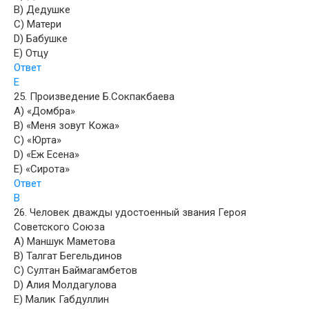
B) Дедушке
C) Матери
D) Бабушке
E) Отцу
Ответ
E
25. Произведение Б.Сокпакбаева
A) «Домбра»
B) «Меня зовут Кожа»
C) «Юрта»
D) «Еж Есена»
E) «Сирота»
Ответ
B
26. Человек дважды удостоенный звания Героя
Советского Союза
A) Маншук Маметова
B) Талгат Бегельдинов
C) Султан Баймагамбетов
D) Алия Молдагулова
E) Малик Габдуллин