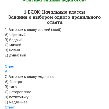
1-БЛОК: Начальные классы
Задания с выбором одного правильного
ответа
1. Антоним к слову свежий (хлеб)
A) чёрствый
B) бодрый
C) мягкий
D) новый
E) душистый
Ответ
А
2. Антоним к слову медленно
A) быстро
B) тихо
C) неторопливо
D) потихоньку
E) медленнее
Ответ