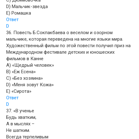
C) Дюймовочка
D) Мальчик-звезда
E) Ромашка
Ответ
D
36. Повесть Б.Сокпакбаева о веселом и озорном
мальчике, которая переведена на многие языки мира.
Художественный фильм по этой повести получил приз на
Международном фестивале детских и юношеских
фильмов в Канне
A) «Щедрый человек»
B) «Еж Есена»
C) «Без хозяина»
D) «Меня зовут Кожа»
E) «Сирота»
Ответ
D
37. «В ученье
Будь хватким,
А в мыслях –
Не шатким.
Всегда терпеливым