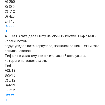
A) 250
B) 380
C) 512
D) 420
E) 145
Ответ
B
40. Тётя Агата дала Пифу на ужин 12 костей. Пиф съел 7
костей, потом
вдруг увидел кота Геркулеса, погнался за ним. Тётя Агата
решила наказать
Пифа и не дала ему закончить ужин. Часть ужина,
которого не успел съесть
Пиф
A)2/13
B)5/15
C)5/12
D)4/12
E)3/12
Ответ
C