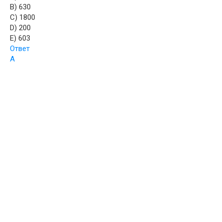
B) 630
C) 1800
D) 200
E) 603
Ответ
А