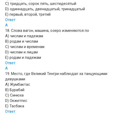
C) тридцать, сорок пять, шестидесятый
D) одиннадцать, двенадцатый, тринадцатый
E) первый, второй, третий
Ответ
A
18. Слова вагон, машина, озеро изменяются по
A) числам и падежам
B) родам и числам
C) числам и временам
D) числам и лицам
E) родам и падежам
Ответ
A
19. Место, где Великий Тенгри наблюдал за танцующими
девушками
A) Жумбактас
B) Бурабай
C) Синюха
D) Окжетпес
E) Тасбака
Ответ