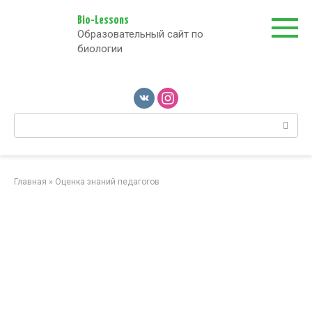
Перейти
к
Bio-Lessons
Образовательный сайт по
контенту
биологии
Поиск:
Главная
»
Оценка знаний педагогов