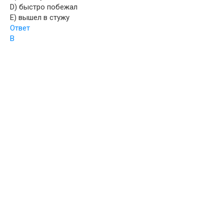
D) быстро побежал
E) вышел в стужу
Ответ
B