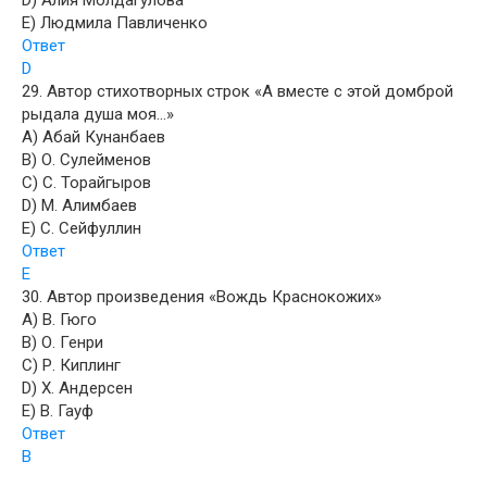
D) Алия Молдагулова
E) Людмила Павличенко
Ответ
D
29. Автор стихотворных строк «А вместе с этой домброй
рыдала душа моя…»
A) Абай Кунанбаев
B) О. Сулейменов
C) С. Торайгыров
D) М. Алимбаев
E) С. Сейфуллин
Ответ
E
30. Автор произведения «Вождь Краснокожих»
A) В. Гюго
B) О. Генри
C) Р. Киплинг
D) Х. Андерсен
E) В. Гауф
Ответ
B