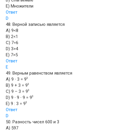
D) Слагаемые
E) Множители
Ответ
D
48. Верной записью является
A) 9<8
B) 2<1
C) 7=6
D) 3>4
E) 7>5
Ответ
E
49. Верным равенством является
A) 9 ∙ 3 = 9
3
B) 9 + 3 = 9
3
C) 9 – 3 = 9
3
D) 9 ∙ 9 ∙ 9 = 9
3
E) 9 : 3 = 9
3
Ответ
D
50. Разность чисел 600 и 3
A) 597