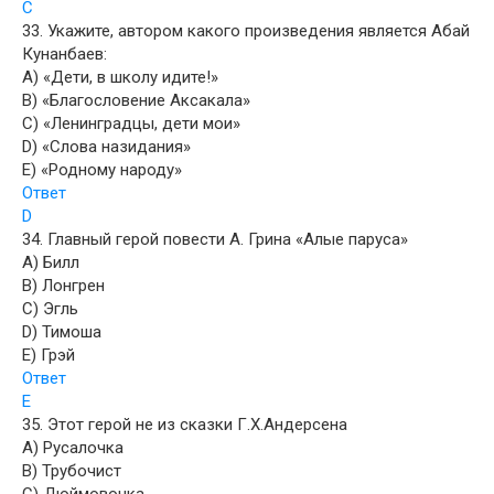
C
33. Укажите, автором какого произведения является Абай
Кунанбаев:
A) «Дети, в школу идите!»
B) «Благословение Аксакала»
C) «Ленинградцы, дети мои»
D) «Слова назидания»
E) «Родному народу»
Ответ
D
34. Главный герой повести А. Грина «Алые паруса»
A) Билл
B) Лонгрен
C) Эгль
D) Тимоша
E) Грэй
Ответ
E
35. Этот герой не из сказки Г.Х.Андерсена
A) Русалочка
B) Трубочист