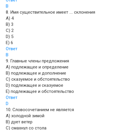
Ответ
B
8. Имя существительное имеет …. склонения
A) 4
B) 3
C) 2
D) 5
E) 6
Ответ
B
9. Главные члены предложения
A) подлежащее и определение
B) подлежащее и дополнение
C) сказуемое и обстоятельство
D) подлежащее и сказуемое
E) подлежащее и обстоятельство
Ответ
D
10. Словосочетанием не является
A) холодной зимой
B) дует ветер
C) смахнул со стола