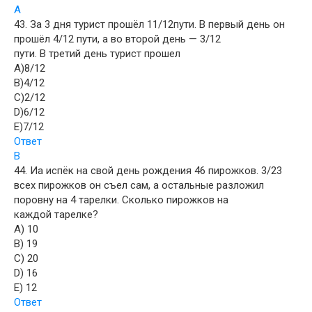
A
43. За 3 дня турист прошёл 11/12пути. В первый день он
прошёл 4/12 пути, а во второй день — 3/12
пути. В третий день турист прошел
A)8/12
B)4/12
C)2/12
D)6/12
E)7/12
Ответ
B
44. Иа испёк на свой день рождения 46 пирожков. 3/23
всех пирожков он съел сам, а остальные разложил
поровну на 4 тарелки. Сколько пирожков на
каждой тарелке?
A) 10
B) 19
C) 20
D) 16
E) 12
Ответ