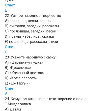
E) миф
Ответ
E
22. Устное народное творчество
A) рассказы, песни, сказки
B) считалки, загадки, рассказы
C) пословицы, загадки, песни
D) поэмы, небылицы, сказки
E) поcловицы, рассказы, стихи
Ответ
C
23. Укажите народную сказку:
A) «Царевна-лягушка»
B) «Русалочка»
C) «Каменный цветок»
D) «Кот в сапогах»
E) «Ер-Таргын»
Ответ
А
24. Кому посвятил своё стихотворение о войне
Т.Молдагалиев
A) Детям