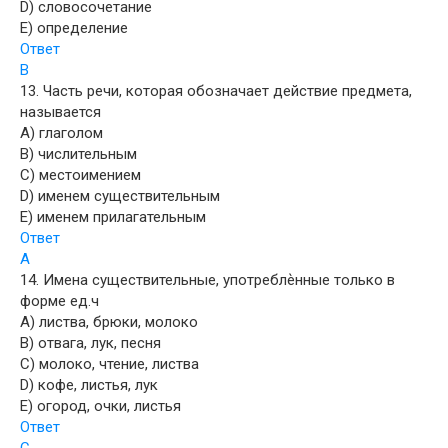
D) словосочетание
E) определение
Ответ
B
13. Часть речи, которая обозначает действие предмета,
называется
A) глаголом
B) числительным
C) местоимением
D) именем существительным
E) именем прилагательным
Ответ
А
14. Имена существительные, употреблѐнные только в
форме ед.ч
A) листва, брюки, молоко
B) отвага, лук, песня
C) молоко, чтение, листва
D) кофе, листья, лук
E) огород, очки, листья
Ответ