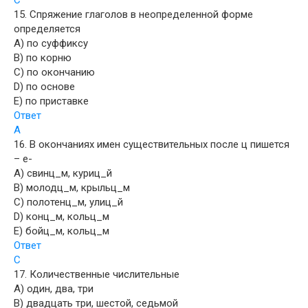
C
15. Спряжение глаголов в неопределенной форме
определяется
A) по суффиксу
B) по корню
C) по окончанию
D) по основе
E) по приставке
Ответ
A
16. В окончаниях имен существительных после ц пишется
– е-
A) свинц_м, куриц_й
B) молодц_м, крыльц_м
C) полотенц_м, улиц_й
D) конц_м, кольц_м
E) бойц_м, кольц_м
Ответ
C
17. Количественные числительные
A) один, два, три
B) двадцать три, шестой, седьмой