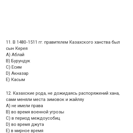
11. В 1480-1511 гг. правителем Казахского ханства был
сын Керея
A) Аблай
B) Бурундук
C) Есим
D) Акназар
E) Касым
12. Казахские рода, не дожидаясь распоряжений хана,
сами меняли места зимовок и жайляу
A) не имели права
B) во время военной угрозы
C) в период междоусобиц
D) во время джута
E) в мирное время