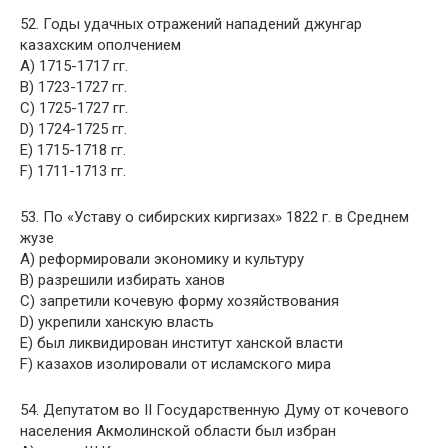
52. Годы удачных отражений нападений джунгар
казахским ополчением
A) 1715-1717 гг.
B) 1723-1727 гг.
C) 1725-1727 гг.
D) 1724-1725 гг.
E) 1715-1718 гг.
F) 1711-1713 гг.
53. По «Уставу о сибирских киргизах» 1822 г. в Среднем
жузе
A) реформировали экономику и культуру
B) разрешили избирать ханов
C) запретили кочевую форму хозяйствования
D) укрепили ханскую власть
E) был ликвидирован институт ханской власти
F) казахов изолировали от исламского мира
54. Депутатом во II Государственную Думу от кочевого
населения Акмолинской области был избран