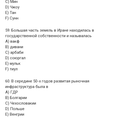
C) Мин
D) Чжоу
E) Тан
F) Сунн
59. Большая часть земель в Иране находилась в
государственной собственности и называлась
A) вакф
B) дивани
C) арбаби
D) союргал
E) мульк
F) тиул
60. В середине 50-х годов развитая рыночная
инфраструктура была в
A) ГДР
B) Болгарии
C) Чехословакии
D) Польше
E) Венгрии