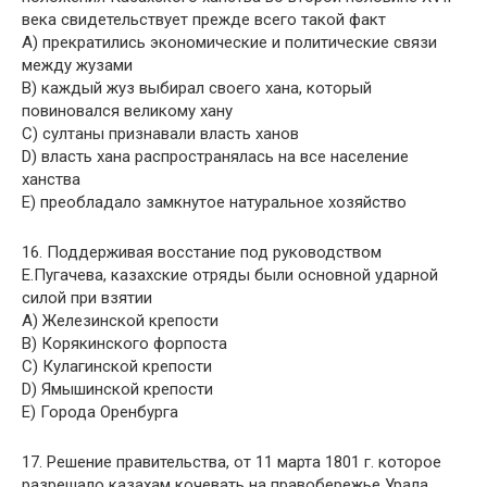
века свидетельствует прежде всего такой факт
A) прекратились экономические и политические связи
между жузами
B) каждый жуз выбирал своего хана, который
повиновался великому хану
C) султаны признавали власть ханов
D) власть хана распространялась на все население
ханства
E) преобладало замкнутое натуральное хозяйство
16. Поддерживая восстание под руководством
Е.Пугачева, казахские отряды были основной ударной
силой при взятии
A) Железинской крепости
B) Корякинского форпоста
C) Кулагинской крепости
D) Ямышинской крепости
E) Города Оренбурга
17. Решение правительства, от 11 марта 1801 г. которое
разрешало казахам кочевать на правобережье Урала