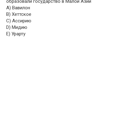
образовали государство в Малой Азии
A) Вавилон
B) Хеттское
C) Ассирию
D) Мидию
E) Урарту