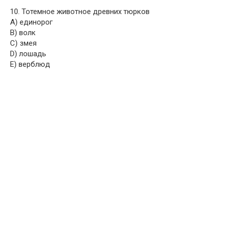
10. Тотемное животное древних тюрков
A) единорог
B) волк
C) змея
D) лошадь
E) верблюд