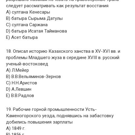
следует рассматривать как результат восстания
A) султана Кенесары
B) батыра Сырыма Датулы
C) султана Саржана
D) батыра Исатая Тайманова
E) Асет батыра
18. Описал историю Казахского ханства в XV-XVI вв. и
проблемы Младшего жуза в середине ХVIII в. русский
ученый-востоковед
A) Л.Мейер
B) В.В.Вельяминов-Зернов
C) Н.Н.Аристов
D) А.Левшин
E) В.В.Радлов
19. Рабочие горной промышленности Усть-
Каменогорского уезда, поднявшись на забастовку
добились повышения зарплаты
A) 1849 г.
B) 1856 г.