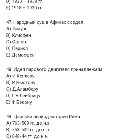
D) 1933 – 1939 гг.
E) 1918 – 1920 гг.
47. Народный суд в Афинах создал
A) Ликург
B) Клисфен
C) Солон
D) Перикл
E) Демосфен
48. Идея парового двигателя принадлежала
A) И.Кеплеру
B) И.Ньютону
C) Д.Аламберу
D) Г.В.Лейбницу
E) Ф.Бэкону
49. Царский период истории Рима
A) 763-509 гг. до н.э.
B) 753-509 гг. до н.э.
C) 648-44 гг. до н.э.