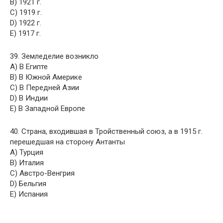
B) 1921 г.
C) 1919 г.
D) 1922 г.
E) 1917 г.
39. Земледелие возникло
A) В Египте
B) В Южной Америке
C) В Передней Азии
D) В Индии
E) В Западной Европе
40. Страна, входившая в Тройственный союз, а в 1915 г.
перешедшая на сторону Антанты
A) Турция
B) Италия
C) Австро-Венгрия
D) Бельгия
E) Испания