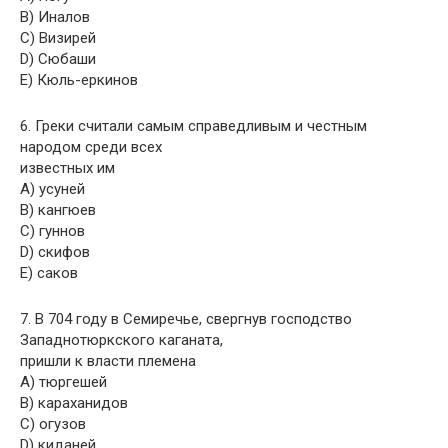
B) Иналов
C) Визирей
D) Сюбаши
E) Кюль-еркинов
6. Греки считали самым справедливым и честным
народом среди всех
известных им
A) усуней
B) кангюев
C) гуннов
D) скифов
E) саков
7. В 704 году в Семиречье, свергнув господство
Западнотюркского каганата,
пришли к власти племена
A) тюргешей
B) караханидов
C) огузов
D) киданей