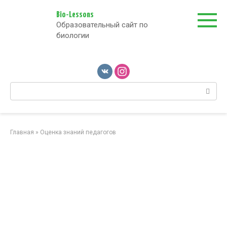
Перейти
к
Bio-Lessons
Образовательный сайт по
контенту
биологии
Поиск:
Главная
»
Оценка знаний педагогов