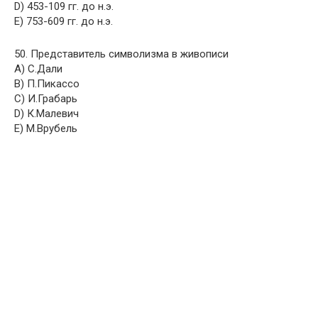
D) 453-109 гг. до н.э.
E) 753-609 гг. до н.э.
50. Представитель символизма в живописи
A) С.Дали
B) П.Пикассо
C) И.Грабарь
D) К.Малевич
E) М.Врубель