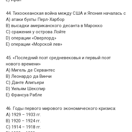
44. Тихоокеанская война между США и Япония началась с
A) атаки бухты Перл-Харбор
B) высадки американского десанта в Марокко
C) сражения у острова Лойте
D) операции «Оверлорд»
E) операции «Морской лев»
45. «Последний поэт средневековья и первый поэт
нового времени»
A) Мигель де Сервантес
B) Леонардо да Винчи
C) Данте Алигьери
D) Уильям Шекспир
E) Франсуа Рабле
46. Годы первого мирового экономического кризиса:
A) 1929 – 1933 гг.
B) 1920 – 1924 гг.
C) 1914 – 1918 гг.