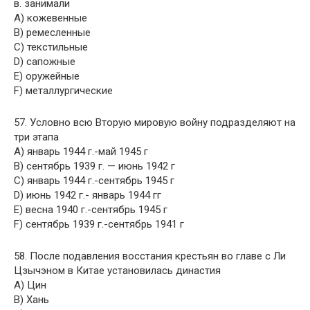
в. занимали
A) кожевенные
B) ремесленные
C) текстильные
D) сапожные
E) оружейные
F) металлургические
57. Условно всю Вторую мировую войну подразделяют на
три этапа
A) январь 1944 г.-май 1945 г
B) сентябрь 1939 г. — июнь 1942 г
C) январь 1944 г.-сентябрь 1945 г
D) июнь 1942 г.- январь 1944 гг
E) весна 1940 г.-сентябрь 1945 г
F) сентябрь 1939 г.-сентябрь 1941 г
58. После подавления восстания крестьян во главе с Ли
Цзычэном в Китае установилась династия
A) Цин
B) Хань