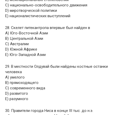
C) национально-освободительного движения
D) миротворческой политики
E) националистических выступлений
28. Скелет питекантропа впервые был найден в
A) Юго-Восточной Азии
B) Центральной Азии
C) Австралии
D) Южной Африке
E) Юго-Западной Азии
29. В местности Олдувай были найдены костные останки
человека
A) умелого
B) прямоходящего
C) современного вида
D) развитого
E) разумного
30. Правители города Ниса в конце III тыс. до н.э.