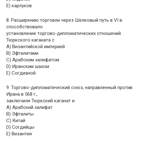
E) карлуков
8. Расширению торговли через Шелковый путь в VI в.
способствовало
установление торгово-дипломатических отношений
Тюркского каганата с
A) Византийской империей
B) Эфталитами
C) Арабским халифатом
D) Иранским шахом
E) Согдианой
9. Торгово-дипломатический союз, направленный против
Ирана в 568 г.,
заключили Тюркский каганат и
A) Арабский халифат
B) Эфталиты
C) Китай
D) Согдийцы
E) Византия