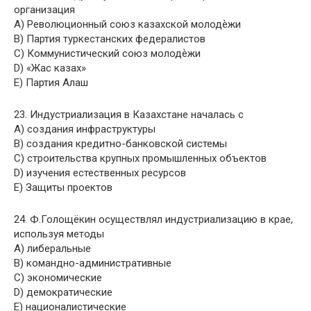
организация
A) Революционный союз казахской молодѐжи
B) Партия туркестанских федералистов
C) Коммунистический союз молодѐжи
D) «Жас казах»
E) Партия Алаш
23. Индустриализация в Казахстане началась с
A) создания инфраструктуры
B) создания кредитно-банковской системы
C) строительства крупных промышленных объектов
D) изучения естественных ресурсов
E) Защиты проектов
24. Ф.Голощёкин осуществлял индустриализацию в крае,
используя методы
A) либеральные
B) командно-административные
C) экономические
D) демократические
E) националистические