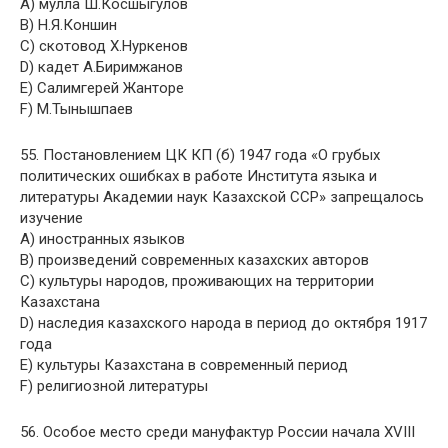
A) мулла Ш.Косшыгулов
B) Н.Я.Коншин
C) скотовод Х.Нуркенов
D) кадет А.Биримжанов
E) Салимгерей Жанторе
F) М.Тынышпаев
55. Постановлением ЦК КП (б) 1947 года «О грубых
политических ошибках в работе Института языка и
литературы Академии наук Казахской ССР» запрещалось
изучение
A) иностранных языков
B) произведений современных казахских авторов
C) культуры народов, проживающих на территории
Казахстана
D) наследия казахского народа в период до октября 1917
года
E) культуры Казахстана в современный период
F) религиозной литературы
56. Особое место среди мануфактур России начала XVIII