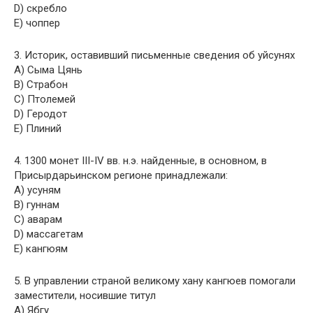
D) скребло
E) чоппер
3. Историк, оставивший письменные сведения об уйсунях
A) Сыма Цянь
B) Страбон
C) Птолемей
D) Геродот
E) Плиний
4. 1300 монет III-IV вв. н.э. найденные, в основном, в
Присырдарьинском регионе принадлежали:
A) усуням
B) гуннам
C) аварам
D) массагетам
E) кангюям
5. В управлении страной великому хану кангюев помогали
заместители, носившие титул
A) Ябгу