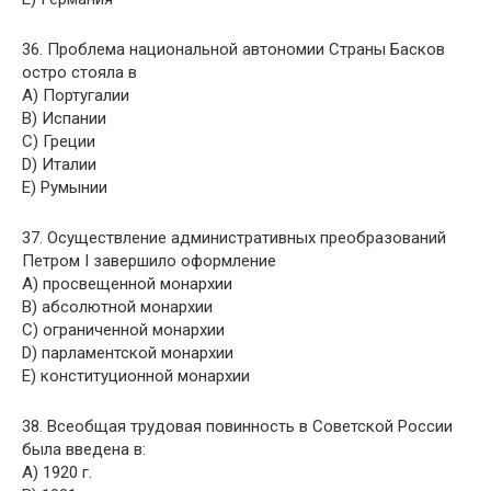
36. Проблема национальной автономии Страны Басков
остро стояла в
A) Португалии
B) Испании
C) Греции
D) Италии
E) Румынии
37. Осуществление административных преобразований
Петром I завершило оформление
A) просвещенной монархии
B) абсолютной монархии
C) ограниченной монархии
D) парламентской монархии
E) конституционной монархии
38. Всеобщая трудовая повинность в Советской России
была введена в:
A) 1920 г.