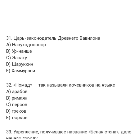
31. Царь-законодатель Древнего Вавилона
A) Навуходоносор
B) Ур-нанше
C) Эанату
D) Шаруккин
E) Хаммурапи
32. «Номад» — так называли кочевников на языке
A) арабов
B) римлян
C) персов
D) греков
E) тюрков
33. Укрепление, получившее название «Белая стена», дало
начало городу