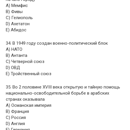
A) Мемфис
B) Фивы
C) Гелиополь
D) Ахетатон
E) Абидос
34. В 1949 году создан военно-политический блок
A) НАТО
B) Антанта
C) Четверной союз
D) ОВД
E) Тройственный союз
35. Во 2 половине XVIII века открытую и тайную помощь
национально-освободительной борьбе в арабских
странах оказывала
A) Османская империя
B) Франция
C) Россия
D) Англия
E) Германия