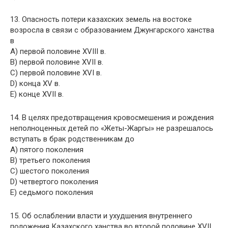
13. Опасность потери казахских земель на востоке
возросла в связи с образованием Джунгарского ханства
в
A) первой половине XVIII в.
B) первой половине XVII в.
C) первой половине XVI в.
D) конца XV в.
E) конце XVII в.
14. В целях предотвращения кровосмешения и рождения
неполноценных детей по «Жеты-Жаргы» не разрешалось
вступать в брак родственникам до
A) пятого поколения
B) третьего поколения
C) шестого поколения
D) четвертого поколения
E) седьмого поколения
15. Об ослаблении власти и ухудшения внутреннего
положения Казахского ханства во второй половине XVII