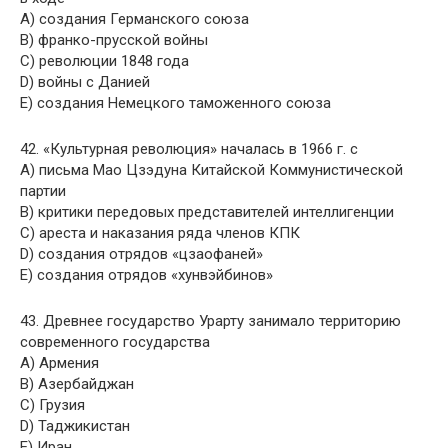
A) создания Германского союза
B) франко-прусской войны
C) революции 1848 года
D) войны с Данией
E) создания Немецкого таможенного союза
42. «Культурная революция» началась в 1966 г. с
A) письма Мао Цзэдуна Китайской Коммунистической
партии
B) критики передовых представителей интеллигенции
C) ареста и наказания ряда членов КПК
D) создания отрядов «цзаофаней»
E) создания отрядов «хунвэйбинов»
43. Древнее государство Урарту занимало территорию
современного государства
A) Армения
B) Азербайджан
C) Грузия
D) Таджикистан
E) Иран