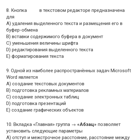
8. Кнопка
в текстовом редакторе предназначена
для
A) удаления выделенного текста и размещения его в
буфер-обмена
B) вставки содержимого буфера в документ
C) уменьшения величины шрифта
D) редактирования выделенного текста
E) форматирования текста
9. Одной из наиболее распространѐнных задач Microsoft
Word является
A) создание текстовых документов
B) подготовка рекламных материалов
C) создание электронных таблиц
D) подготовка презентаций
E) создание графических объектов
10. Вкладка «Главная» группа →
«Абзац»
позволяет
установить следующие параметры
A) отступ и межстрочное расстояние, расстояние между