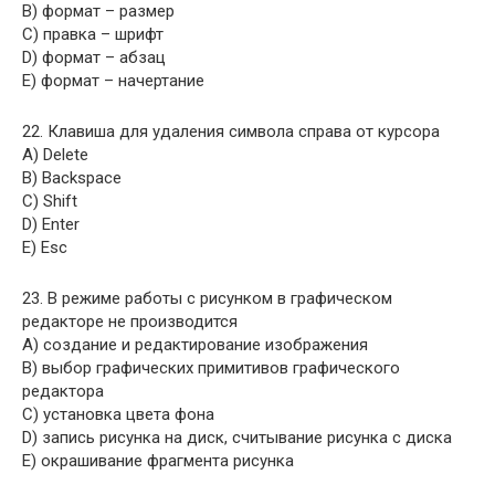
B) формат – размер
C) правка – шрифт
D) формат – абзац
E) формат – начертание
22. Клавиша для удаления символа справа от курсора
A) Delete
B) Backspace
C) Shift
D) Enter
E) Esc
23. В режиме работы с рисунком в графическом
редакторе не производится
A) создание и редактирование изображения
B) выбор графических примитивов графического
редактора
C) установка цвета фона
D) запись рисунка на диск, считывание рисунка с диска
E) окрашивание фрагмента рисунка