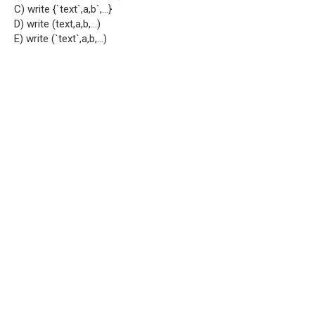
C) write {`text`,a,b`,…}
D) write (text,a,b,…)
E) write (`text`,a,b,…)