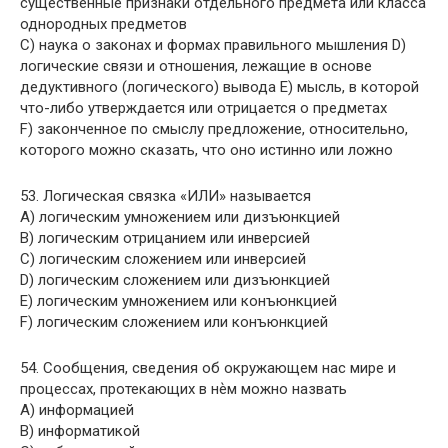
существенные признаки отдельного предмета или класса
однородных предметов
C) наука о законах и формах правильного мышления D)
логические связи и отношения, лежащие в основе
дедуктивного (логического) вывода E) мысль, в которой
что-либо утверждается или отрицается о предметах
F) законченное по смыслу предложение, относительно,
которого можно сказать, что оно истинно или ложно
53. Логическая связка «ИЛИ» называется
A) логическим умножением или дизъюнкцией
B) логическим отрицанием или инверсией
C) логическим сложением или инверсией
D) логическим сложением или дизъюнкцией
E) логическим умножением или конъюнкцией
F) логическим сложением или конъюнкцией
54. Сообщения, сведения об окружающем нас мире и
процессах, протекающих в нѐм можно назвать
A) информацией
B) информатикой