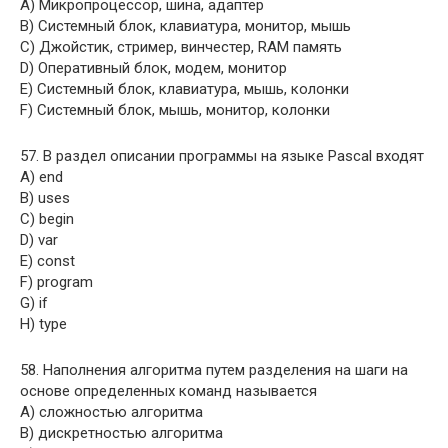
A) Микропроцессор, шина, адаптер
B) Системный блок, клавиатура, монитор, мышь
C) Джойстик, стример, винчестер, RAM память
D) Оперативный блок, модем, монитор
E) Системный блок, клавиатура, мышь, колонки
F) Системный блок, мышь, монитор, колонки
57. В раздел описании программы на языке Pascal входят
A) end
B) uses
C) begin
D) var
E) const
F) program
G) if
H) type
58. Наполнения алгоритма путем разделения на шаги на
основе определенных команд называется
A) сложностью алгоритма
B) дискретностью алгоритма