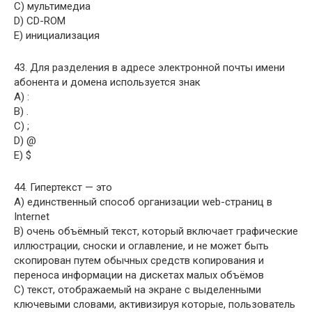
C) мультимедиа
D) CD-ROM
E) инициализация
43. Для разделения в адресе электронной почты имени
абонента и домена используется знак
A) :
B) .
C) ;
D) @
E) $
44. Гипертекст — это
A) единственный способ организации web-страниц в
Internet
B) очень объёмный текст, который включает графические
иллюстрации, сноски и оглавление, и не может быть
скопирован путем обычных средств копирования и
переноса информации на дискетах малых объёмов
C) текст, отображаемый на экране с выделенными
ключевыми словами, активизируя которые, пользователь