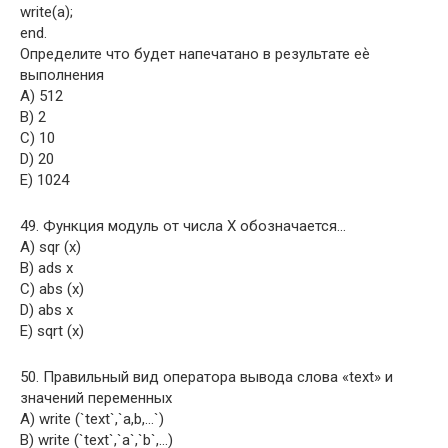
write(a);
end.
Определите что будет напечатано в результате еѐ
выполнения
A) 512
B) 2
C) 10
D) 20
E) 1024
49. Функция модуль от числа Х обозначается…
A) sqr (x)
B) ads x
C) abs (x)
D) abs x
E) sqrt (x)
50. Правильный вид оператора вывода слова «text» и
значений переменных
A) write (`text`,`a,b,…`)
B) write (`text`,`a`,`b`,…)