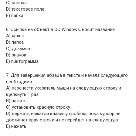
C) кнопка
D) текстовое поле
E) папка
6. Ссылка на объект в ОС Windows, носит название
A) ярлык
B) папка
C) документ
D) значок
E) пиктограмма
7. Для завершения абзаца в тексте и начала следующего
необходимо
A) перенести указатель мыши на следующую строку и
щелкнуть 1 раз
B) нажать
C) установить красную строку
D) держать нажатой клавишу пробела, пока курсор не
достигнет края строки и не перейдет на следующую
E) нажать