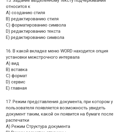
15. Задание выделенному тексту подчеркивания
относится к
A) созданию стиля
B) редактированию стиля
C) форматированию символа
D) редактированию текста
E) редактированию символа
16. В какой вкладке меню WORD находится опция
установки межстрочного интервала
A) вид
B) вставка
C) формат
D) сервис
E) главная
17. Режим представления документа, при котором у
пользователя появляется возможность увидеть
документ таким, какой он появится на бумаге после
распечатки
A) Режим Структура документа