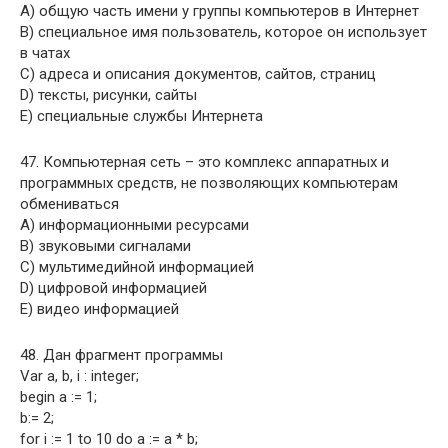
A) общую часть имени у группы компьютеров в Интернет
B) специальное имя пользователь, которое он использует
в чатах
C) адреса и описания документов, сайтов, страниц
D) тексты, рисунки, сайты
E) специальные службы Интернета
47. Компьютерная сеть – это комплекс аппаратных и
программных средств, не позволяющих компьютерам
обмениваться
A) информационными ресурсами
B) звуковыми сигналами
C) мультимедийной информацией
D) цифровой информацией
E) видео информацией
48. Дан фрагмент программы
Var a, b, i : integer;
begin a := 1;
b:= 2;
for i := 1 to 10 do a := a * b;