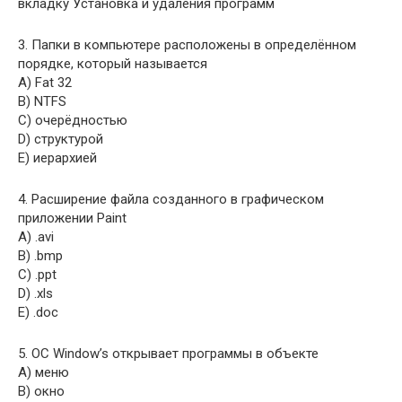
вкладку Установка и удаления программ
3. Папки в компьютере расположены в определённом
порядке, который называется
A) Fat 32
B) NTFS
C) очерёдностью
D) структурой
E) иерархией
4. Расширение файла созданного в графическом
приложении Paint
A) .avi
B) .bmp
C) .ppt
D) .xls
E) .doc
5. ОС Window’s открывает программы в объекте
A) меню
B) окно