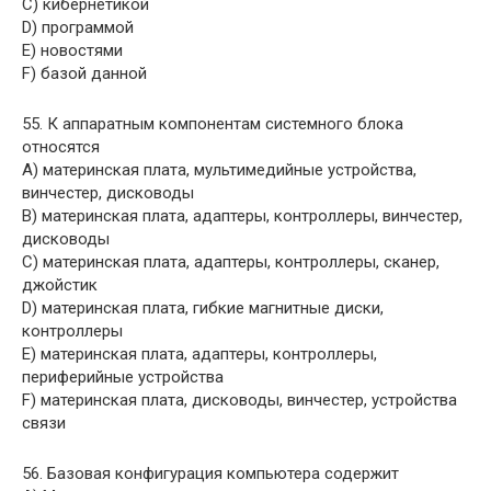
C) кибернетикой
D) программой
E) новостями
F) базой данной
55. К аппаратным компонентам системного блока
относятся
A) материнская плата, мультимедийные устройства,
винчестер, дисководы
B) материнская плата, адаптеры, контроллеры, винчестер,
дисководы
C) материнская плата, адаптеры, контроллеры, сканер,
джойстик
D) материнская плата, гибкие магнитные диски,
контроллеры
E) материнская плата, адаптеры, контроллеры,
периферийные устройства
F) материнская плата, дисководы, винчестер, устройства
связи
56. Базовая конфигурация компьютера содержит