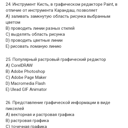
24. Инструмент Кисть, в графическом редакторе Paint, в
отличие от инструмента Карандаш, позволяет
A) заливать замкнутую область рисунка выбранным
цветом
B) проводить линии разных стилей
C) выделять область рисунка
D) проводить цветные линии
E) рисовать ломаную линию
25. Популярный растровый графический редактор
A) CorelDRAW
B) Adobe Photoshop
C) Adobe Page Maker
D) Macromedia Flash
E) Ulead GIF Animator
26. Представление графической информации в виде
пикселей
A) векторная и растровая графика
B) растровая графика
C) точечная графика