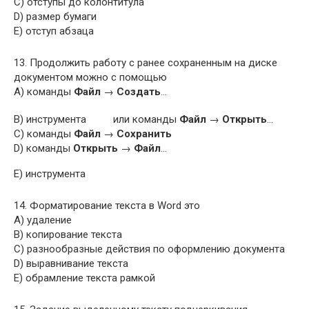
C) отступы до колонтитула
D) размер бумаги
E) отступ абзаца
13. Продолжить работу с ранее сохраненным на диске
документом можно с помощью
A) команды
Файл
→
Создать
…
B) инструмента
или команды
Файл
→
Открыть
…
C) команды
Файл
→
Сохранить
D) команды
Открыть
→
Файл
…
E) инструмента
14. Форматирование текста в Word это
A) удаление
B) копирование текста
C) разнообразные действия по оформлению документа
D) выравнивание текста
E) обрамление текста рамкой