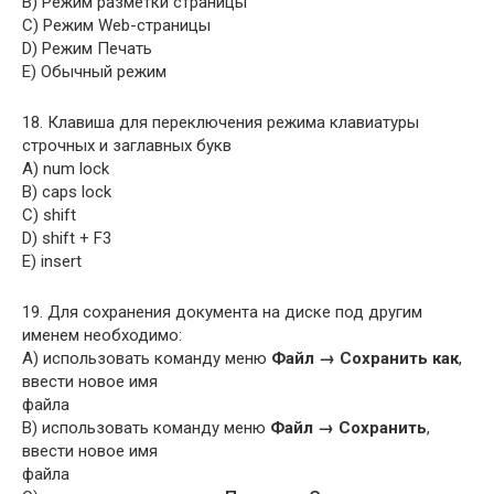
B) Режим разметки страницы
C) Режим Web-страницы
D) Режим Печать
E) Обычный режим
18. Клавиша для переключения режима клавиатуры
строчных и заглавных букв
A) num lock
B) caps lock
C) shift
D) shift + F3
E) insert
19. Для сохранения документа на диске под другим
именем необходимо:
A) использовать команду меню
Файл → Сохранить как
,
ввести новое имя
файла
B) использовать команду меню
Файл → Сохранить
,
ввести новое имя
файла