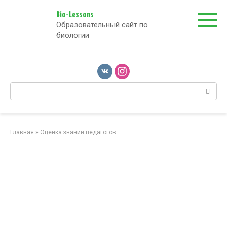
Перейти
к
Bio-Lessons
Образовательный сайт по
контенту
биологии
Поиск:
Главная
»
Оценка знаний педагогов