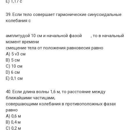
E) 1,17 с
39. Если тело совершает гармонические синусоидальные
колебания с
амплитудой 10 см и начальной фазой
, то в начальный
момент времени
смещение тела от положения равновесия равно
A) 5 v3 см
B) 5 см
C) 10 см
D) 6 см
E) 0,1 см
40. Если длина волны 1,6 м, то расстояние между
ближайшими частицами,
совершающими колебания в противоположных фазах
равно
A) 0,6 м
B) 0,4 м
C) 0,2 м