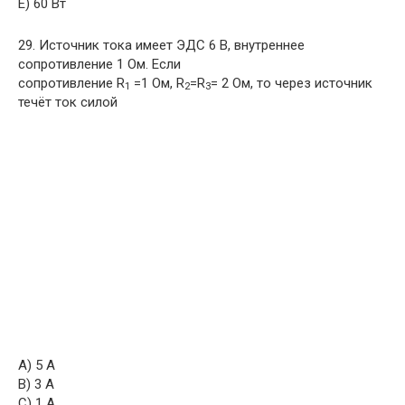
E) 60 Вт
29. Источник тока имеет ЭДС 6 В, внутреннее
сопротивление 1 Ом. Если
сопротивление R
=1 Ом, R
=R
= 2 Ом, то через источник
1
2
3
течёт ток силой
A) 5 А
B) 3 А
C) 1 А