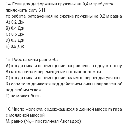
14. Если для деформации пружины на 0,4 м требуется
приложить силу 6 Н,
то работа, затраченная на сжатие пружины на 0,2 м равна
A) 0,2 Дж
B) 0,4 Дж
C) 0,5 Дж
D) 0,3 Дж
E) 0,6 Дж
15. Работа силы равно «0»
A) когда сила и перемещение направлены в одну сторону
B) когда сила и перемещение противоположны
C) когда сила и перемещение взаимно перпендикулярны
D) если тело движется под действием силы направленной
под любым углом
E) не может быть
16. Число молекул, содержащихся в данной массе m газа
с молярной массой
M, равно (N
— постоянная Авогадро):
А