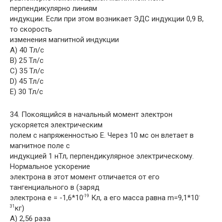
перпендикулярно линиям
индукции. Если при этом возникает ЭДС индукции 0,9 В,
то скорость
изменения магнитной индукции
A) 40 Тл/с
B) 25 Тл/с
C) 35 Тл/с
D) 45 Тл/с
E) 30 Тл/с
34. Покоящийся в начальный момент электрон
ускоряется электрическим
полем с напряженностью E. Через 10 мс он влетает в
магнитное поле с
индукцией 1 нТл, перпендикулярное электрическому.
Нормальное ускорение
электрона в этот момент отличается от его
тангенциального в (заряд
электрона e = -1,6*10
Кл, а его масса равна m=9,1*10
-19
-
кг)
31
A) 2,56 раза