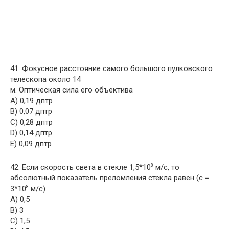
41. Фокусное расстояние самого большого пулковского
телескопа около 14
м. Оптическая сила его объектива
A) 0,19 дптр
B) 0,07 дптр
C) 0,28 дптр
D) 0,14 дптр
E) 0,09 дптр
42. Если скорость света в стекле 1,5*10
м/с, то
8
абсолютный показатель преломления стекла равен (с =
3*10
м/с)
8
A) 0,5
B) 3
C) 1,5