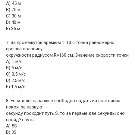
A) 45 м
B) 25 м
C) 30 м
D) 40 м
E) 35 м
7. За промежуток времени t=10 c точка равномерно
прошла половину
окружности радиусом R=160 см. Значение скорости точки
A) 1 м/с
B) 5 м/с
C) 0,5 м/с
D) 2,5 м/с
E) 1,5 м/с
8. Если тело, начавшее свободно падать из состояния
покоя, за первую
секунду проходит путь S, то за первые две секунды оно
пройд?т путь
A) 5S
B) 3S