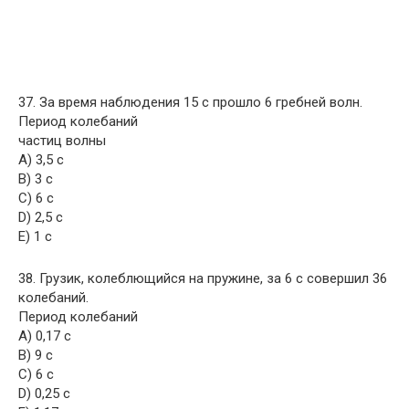
37. За время наблюдения 15 с прошло 6 гребней волн.
Период колебаний
частиц волны
A) 3,5 с
B) 3 с
C) 6 с
D) 2,5 с
E) 1 с
38. Грузик, колеблющийся на пружине, за 6 с совершил 36
колебаний.
Период колебаний
A) 0,17 с
B) 9 с
C) 6 с
D) 0,25 с