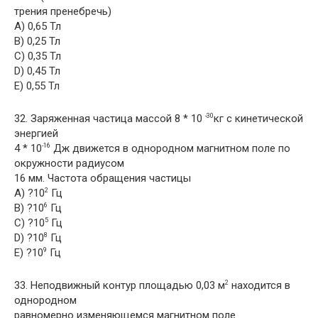
трения пренебречь)
A) 0,65 Тл
B) 0,25 Тл
C) 0,35 Тл
D) 0,45 Тл
E) 0,55 Тл
32. Заряженная частица массой 8 * 10
кг с кинетической
-30
энергией
4 * 10
Дж движется в однородном магнитном поле по
-16
окружности радиусом
16 мм. Частота обращения частицы
A) ?10
Гц
2
B) ?10
Гц
6
C) ?10
Гц
5
D) ?10
Гц
8
E) ?10
Гц
9
33. Неподвижный контур площадью 0,03 м
находится в
2
однородном
равномерно изменяющемся магнитном поле