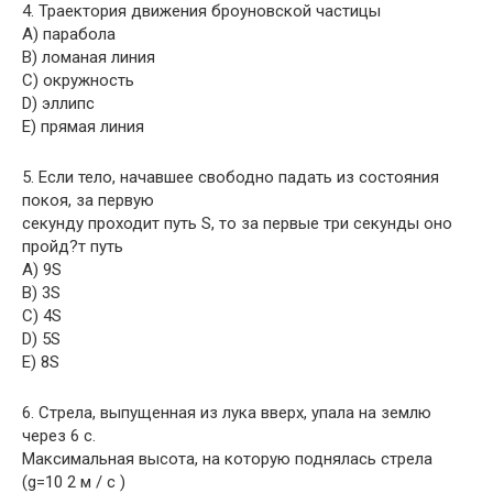
4. Траектория движения броуновской частицы
A) парабола
B) ломаная линия
C) окружность
D) эллипс
E) прямая линия
5. Если тело, начавшее свободно падать из состояния
покоя, за первую
секунду проходит путь S, то за первые три секунды оно
пройд?т путь
A) 9S
B) 3S
C) 4S
D) 5S
E) 8S
6. Стрела, выпущенная из лука вверх, упала на землю
через 6 с.
Максимальная высота, на которую поднялась стрела
(g=10 2 м / с )