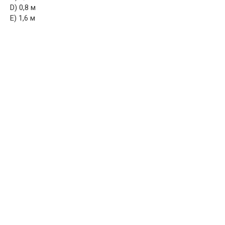
D) 0,8 м
E) 1,6 м