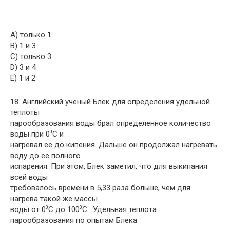
A) только 1
B) 1 и 3
C) только 3
D) 3 и 4
E) 1 и 2
18. Английский ученый Блек для определения удельной
теплоты
парообразования воды брал определенное количество
воды при 0
С и
0
нагревал ее до кипения. Дальше он продолжал нагревать
воду до ее полного
испарения. При этом, Блек заметил, что для выкипания
всей воды
требовалось времени в 5,33 раза больше, чем для
нагрева такой же массы
воды от 0
С до 100
С . Удельная теплота
0
0
парообразования по опытам Блека