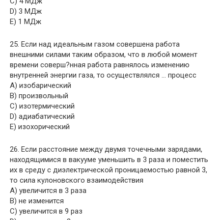
C) 4 МДж
D) 3 МДж
E) 1 МДж
25. Если над идеальным газом совершена работа
внешними силами таким образом, что в любой момент
времени соверш?нная работа равнялось изменению
внутренней энергии газа, то осуществлялся … процесс
A) изобарический
B) произвольный
C) изотермический
D) адиабатический
E) изохорический
26. Если расстояние между двумя точечными зарядами,
находящимися в вакууме уменьшить в 3 раза и поместить
их в среду с диэлектрической проницаемостью равной 3,
то сила кулоновского взаимодействия
A) увеличится в 3 раза
B) не изменится
C) увеличится в 9 раз