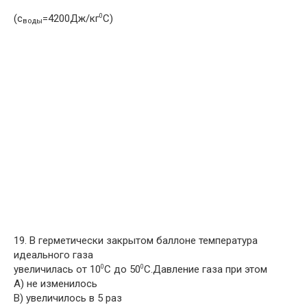
(с
=4200Дж/кг
С)
0
воды
19. В герметически закрытом баллоне температура
идеального газа
увеличилась от 10
С до 50
С.Давление газа при этом
0
0
A) не изменилось
B) увеличилось в 5 раз