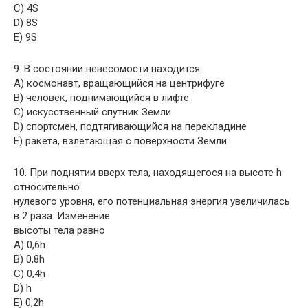
C) 4S
D) 8S
E) 9S
9. В состоянии невесомости находится
A) космонавт, вращающийся на центрифуге
B) человек, поднимающийся в лифте
C) искусственный спутник Земли
D) спортсмен, подтягивающийся на перекладине
E) ракета, взлетающая с поверхности Земли
10. При поднятии вверх тела, находящегося на высоте h
относительно
нулевого уровня, его потенциальная энергия увеличилась
в 2 раза. Изменение
высоты тела равно
A) 0,6h
B) 0,8h
C) 0,4h
D) h
E) 0,2h