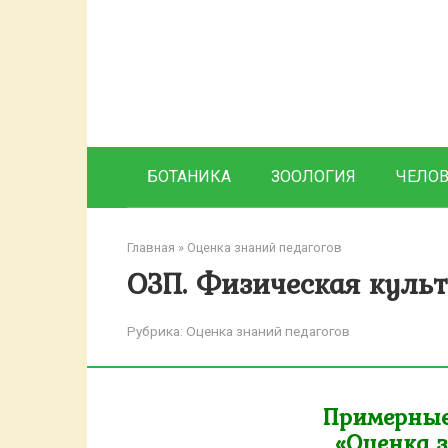
Перейти
к
контенту
БОТАНИКА
ЗООЛОГИЯ
ЧЕЛО
Главная
»
Оценка знаний педагогов
ОЗП. Физическая культу
Рубрика:
Оценка знаний педагогов
Примерные
«Оценка 