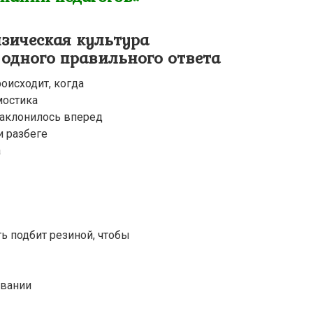
изическая культура
одного правильного ответа
оисходит, когда
мостика
наклонилось вперед
и разбеге
а
ь подбит резиной, чтобы
ивании