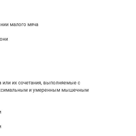
ании малого мяча
дони
 или их сочетания, выполняемые с
 максимальным и умеренным мышечным
и
и