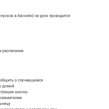
пусков в бассейн) на урок проводится
 в расписании
ообщить о случившемся
о домой
истрации школы
травматизме
льницу