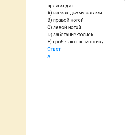
происходит:
A) наскок двумя ногами
B) правой ногой
C) левой ногой
D) забегание-толчок
E) пробегают по мостику
Ответ
A