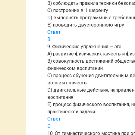
B) соблюдать правила техники безопа
C) построение в 1 шеренгу
D) выполнять программные требован
E) проводить двустороннюю игру
Ответ
B
9. Физические упражнения — это
A) развитие физических качеств и фи
B) совокупность достижений обществ
физическом воспитании
C) процесс обучения двигательным д
волевых качеств
D) двигательные действия, направле
воспитания
E) процесс физического воспитания, 
практической задачи
Ответ
D
10. От гимнастического мостика при 