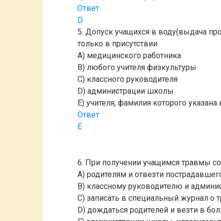
Ответ
D
5. Допуск учащихся в воду(выдача про
только в присутствии
A) медицинского работника
B) любого учителя физкультуры
C) классного руководителя
D) администрации школы
E) учителя, фамилия которого указана
Ответ
E
6. При получении учащимся травмы с
A) родителям и отвезти пострадавшег
B) классному руководителю и админ
C) записать в специальный журнал о 
D) дождаться родителей и везти в бо