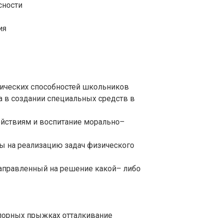
сности
ия
зических способностей школьников
а в создании специальных средств в
ействиям и воспитание морально–
ны на реализацию задач физического
направленный на решение какой– либо
опорных прыжках отталкивание