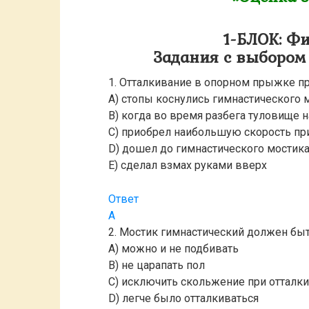
1-БЛОК: Ф
Задания с выбором 
1. Отталкивание в опорном прыжке пр
A) стопы коснулись гимнастического 
B) когда во время разбега туловище 
C) приобрел наибольшую скорость пр
D) дошел до гимнастического мостик
E) сделал взмах руками вверх
Ответ
A
2. Мостик гимнастический должен быт
A) можно и не подбивать
B) не царапать пол
C) исключить скольжение при отталк
D) легче было отталкиваться