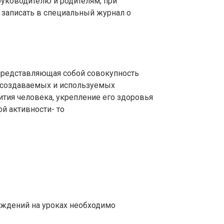
руководителю и родителям, при
 записать в специальный журнал о
 представляющая собой совокупность
 создаваемых и используемых
тия человека, укрепление его здоровья
й активности- то
еждений на уроках необходимо