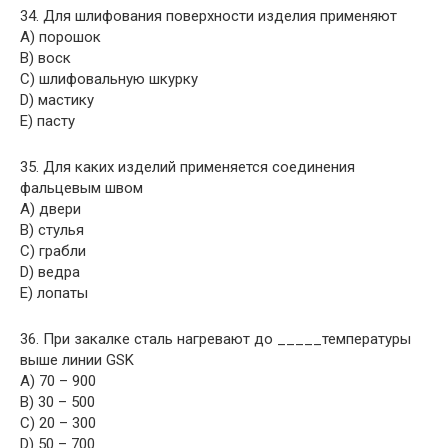
34. Для шлифования поверхности изделия применяют
A) порошок
B) воск
C) шлифовальную шкурку
D) мастику
E) пасту
35. Для каких изделий применяется соединения
фальцевым швом
A) двери
B) стулья
C) грабли
D) ведра
E) лопаты
36. При закалке сталь нагревают до _____температуры
выше линии GSK
A) 70 – 900
B) 30 – 500
C) 20 – 300
D) 50 – 700