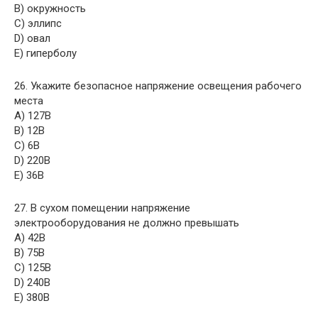
B) окружность
C) эллипс
D) овал
E) гиперболу
26. Укажите безопасное напряжение освещения рабочего
места
A) 127В
B) 12В
C) 6В
D) 220В
E) 36В
27. В сухом помещении напряжение
электрооборудования не должно превышать
A) 42В
B) 75В
C) 125В
D) 240В
E) 380В