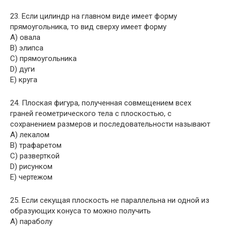
23. Если цилиндр на главном виде имеет форму
прямоугольника, то вид сверху имеет форму
A) овала
B) элипса
C) прямоугольника
D) дуги
E) круга
24. Плоская фигура, полученная совмещением всех
граней геометрического тела с плоскостью, с
сохранением размеров и последовательности называют
A) лекалом
B) трафаретом
C) разверткой
D) рисунком
E) чертежом
25. Если секущая плоскость не параллельна ни одной из
образующих конуса то можно получить
A) параболу