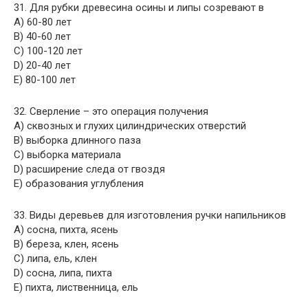
31. Для рубки древесина осины и липы созревают в
A) 60-80 лет
B) 40-60 лет
C) 100-120 лет
D) 20-40 лет
E) 80-100 лет
32. Сверление – это операция получения
A) сквозных и глухих цилиндрических отверстий
B) выборка длинного паза
C) выборка материала
D) расширение следа от гвоздя
E) образования углубления
33. Виды деревьев для изготовления ручки напильников
A) сосна, пихта, ясень
B) береза, клен, ясень
C) липа, ель, клен
D) сосна, липа, пихта
E) пихта, лиственница, ель