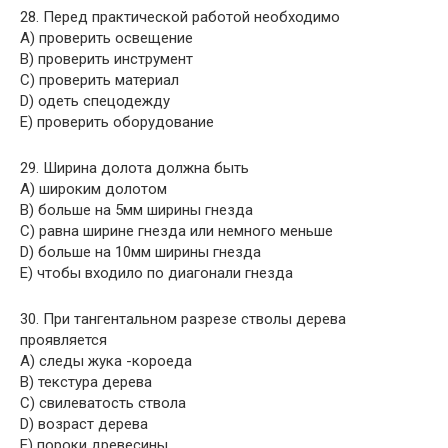
28. Перед практической работой необходимо
A) проверить освещение
B) проверить инструмент
C) проверить материал
D) одеть спецодежду
E) проверить оборудование
29. Ширина долота должна быть
A) широким долотом
B) больше на 5мм ширины гнезда
C) равна ширине гнезда или немного меньше
D) больше на 10мм ширины гнезда
E) чтобы входило по диагонали гнезда
30. При тангентальном разрезе стволы дерева
проявляется
A) следы жука -короеда
B) текстура дерева
C) свилеватость ствола
D) возраст дерева
E) пороки древесины