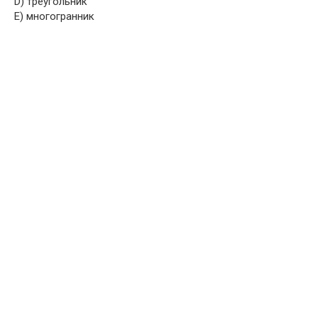
D) треугольник
E) многогранник