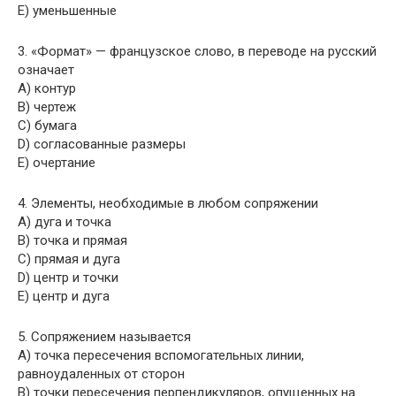
E) уменьшенные
3. «Формат» — французское слово, в переводе на русский
означает
A) контур
B) чертеж
C) бумага
D) согласованные размеры
E) очертание
4. Элементы, необходимые в любом сопряжении
A) дуга и точка
B) точка и прямая
C) прямая и дуга
D) центр и точки
E) центр и дуга
5. Сопряжением называется
A) точка пересечения вспомогательных линии,
равноудаленных от сторон
B) точки пересечения перпендикуляров, опущенных на