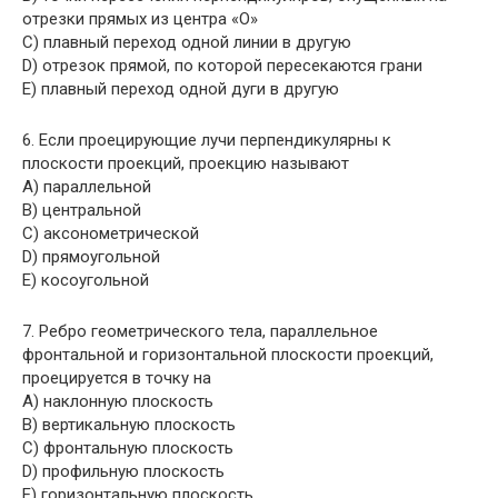
отрезки прямых из центра «О»
C) плавный переход одной линии в другую
D) отрезок прямой, по которой пересекаются грани
E) плавный переход одной дуги в другую
6. Если проецирующие лучи перпендикулярны к
плоскости проекций, проекцию называют
A) параллельной
B) центральной
C) аксонометрической
D) прямоугольной
E) косоугольной
7. Ребро геометрического тела, параллельное
фронтальной и горизонтальной плоскости проекций,
проецируется в точку на
A) наклонную плоскость
B) вертикальную плоскость
C) фронтальную плоскость
D) профильную плоскость
E) горизонтальную плоскость