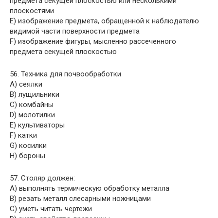
предмета секущей плоскостью или несколькими
плоскостями
E) изображение предмета, обращенной к наблюдателю
видимой части поверхности предмета
F) изображение фигуры, мысленно рассеченного
предмета секущей плоскостью
56. Техника для почвообработки
A) сеялки
B) лущильники
C) комбайны
D) молотилки
E) культиваторы
F) катки
G) косилки
H) бороны
57. Столяр должен:
A) выполнять термическую обработку металла
B) резать металл слесарными ножницами
C) уметь читать чертежи