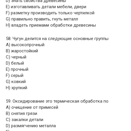
D) знать свойства древесины
E) изготавливать детали мебели, двери
F) разметку производить только чертилкой
G) правильно править, гнуть металл
H) владеть приемами обработки древесины
58. Чугун делится на следующие основные группы
A) высокопрочный
B) жаростойкий
C) черный
D) белый
E) прочный
F) серый
G) ковкий
H) хрупкий
59. Оксидирование это термическая обработка по
A) очищение от примесей
B) снятия грязи
C) закалки детали
D) размягчению металла