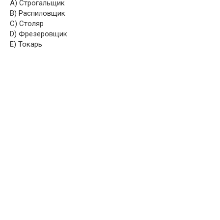
A) Строгальщик
B) Распиловщик
C) Столяр
D) Фрезеровщик
E) Токарь