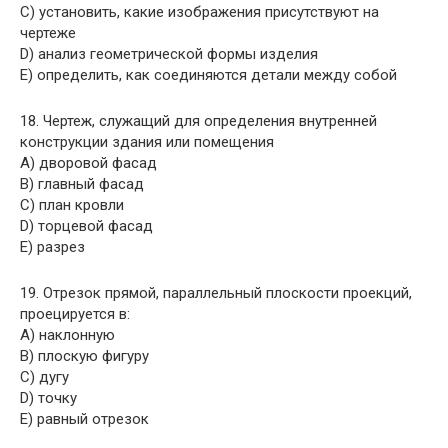
C) установить, какие изображения присутствуют на
чертеже
D) анализ геометрической формы изделия
E) определить, как соединяются детали между собой
18. Чертеж, служащий для определения внутренней
конструкции здания или помещения
A) дворовой фасад
B) главный фасад
C) план кровли
D) торцевой фасад
E) разрез
19. Отрезок прямой, параллельный плоскости проекций,
проецируется в:
A) наклонную
B) плоскую фигуру
C) дугу
D) точку
E) равный отрезок