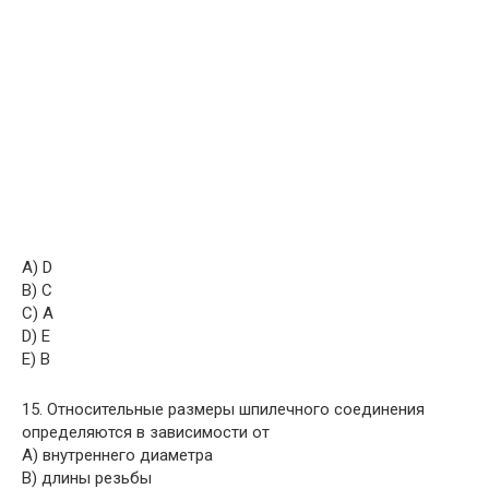
A) D
B) C
C) A
D) E
E) B
15. Относительные размеры шпилечного соединения
определяются в зависимости от
A) внутреннего диаметра
B) длины резьбы