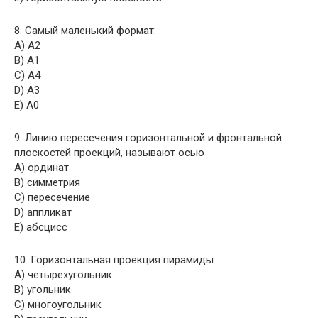
8. Самый маленький формат:
A) А2
B) А1
C) А4
D) А3
E) А0
9. Линию пересечения горизонтальной и фронтальной
плоскостей проекций, называют осью
A) ординат
B) симметрия
C) пересечение
D) аппликат
E) абсцисс
10. Горизонтальная проекция пирамиды
A) четырехугольник
B) угольник
C) многоугольник