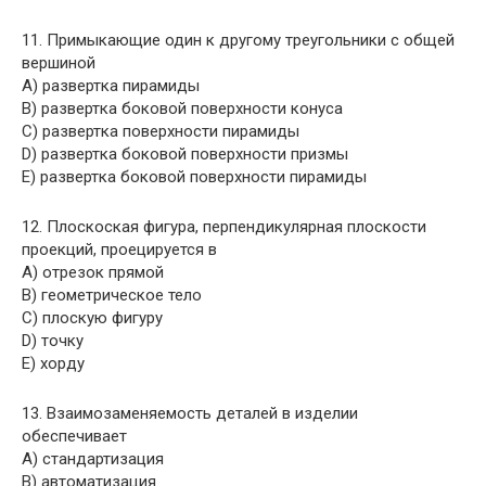
11. Примыкающие один к другому треугольники с общей
вершиной
A) развертка пирамиды
B) развертка боковой поверхности конуса
C) развертка поверхности пирамиды
D) развертка боковой поверхности призмы
E) развертка боковой поверхности пирамиды
12. Плоскоская фигура, перпендикулярная плоскости
проекций, проецируется в
A) отрезок прямой
B) геометрическое тело
C) плоскую фигуру
D) точку
E) хорду
13. Взаимозаменяемость деталей в изделии
обеспечивает
A) стандартизация
B) автоматизация