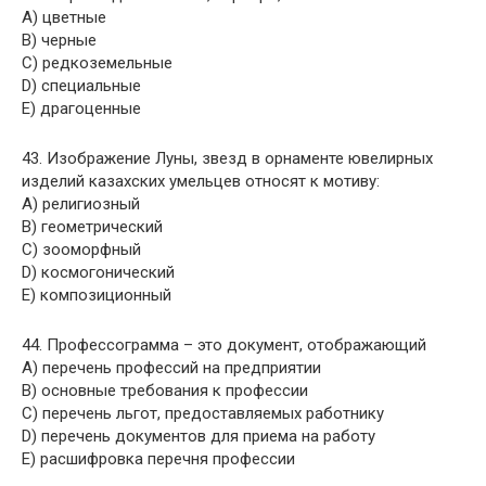
A) цветные
B) черные
C) редкоземельные
D) специальные
E) драгоценные
43. Изображение Луны, звезд в орнаменте ювелирных
изделий казахских умельцев относят к мотиву:
A) религиозный
B) геометрический
C) зоoморфный
D) космoгонический
E) композиционный
44. Профессограмма – это документ, отображающий
A) перечень профессий на предприятии
B) основные требования к профессии
C) перечень льгот, предоставляемых работнику
D) перечень документов для приема на работу
E) расшифровка перечня профессии