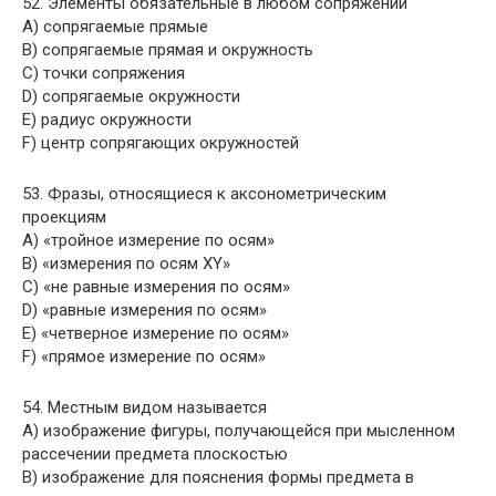
52. Элементы обязательные в любом сопряжении
A) сопрягаемые прямые
B) сопрягаемые прямая и окружность
C) точки сопряжения
D) сопрягаемые окружности
E) радиус окружности
F) центр сопрягающих окружностей
53. Фразы, относящиеся к аксонометрическим
проекциям
A) «тройное измерение по осям»
B) «измерения по осям XY»
C) «не равные измерения по осям»
D) «равные измерения по осям»
E) «четверное измерение по осям»
F) «прямое измерение по осям»
54. Местным видом называется
A) изображение фигуры, получающейся при мысленном
рассечении предмета плоскостью
B) изображение для пояснения формы предмета в