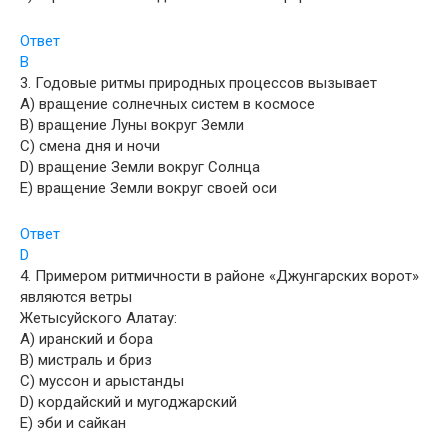
Ответ
B
3. Годовые ритмы природных процессов вызывает
A) вращение солнечных систем в космосе
B) вращение Луны вокруг Земли
C) смена дня и ночи
D) вращение Земли вокруг Солнца
E) вращение Земли вокруг своей оси
Ответ
D
4. Примером ритмичности в районе «Джунгарских ворот»
являются ветры
Жетысуйского Алатау:
A) иранский и бора
B) мистраль и бриз
C) муссон и арыстанды
D) кордайский и мугоджарский
E) эби и сайкан