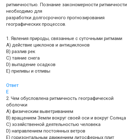
ритмичностью. Познание закономерности ритмичности
необходимо для
разработки долгосрочного прогнозирования
географических процессов.
1. Явления природы, связанные с суточными ритмами
A) действие циклонов и антициклонов
B) разлив рек
C) таяние снега
D) выпадение осадков
E) приливы и отливы
Ответ
E
2. Чем обусловлена ритмичность географической
оболочки
A) физическим выветриванием
B) вращением Земли вокруг своей оси и вокруг Солнца
C) хозяйственной деятельностью человека
D) направлением постоянных ветров
E) горизонтальным движением литосферных плит