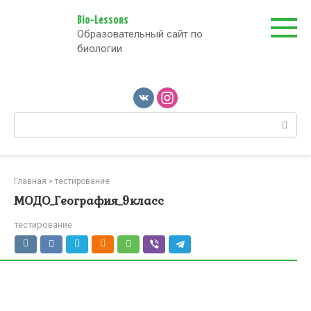
Перейти
к
Bio-Lessons
Образовательный сайт по
контенту
биологии
Поиск:
Главная
»
тестирование
МОДО_География_9класс
тестирование