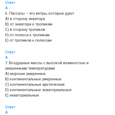
Ответ
A
6. Пассаты – это ветры, которые дуют
A) в сторону экватора
B) от экватора к тропикам
C) в сторону тропиков
D) от полюса к тропикам
E) от тропиков к полюсам
Ответ
A
7. Воздушные массы с высокой влажностью и
умеренными температурами
A) морские умеренные
B) континентальные умеренные
C) континентальные арктические
D) континентальные экваториальные
E) экваториальные
Ответ
A