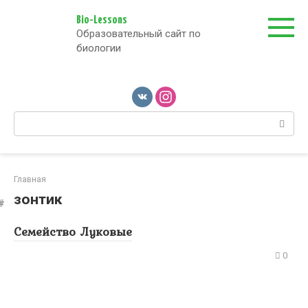
Перейти
к
Bio-Lessons
Образовательный сайт по
контенту
биологии
Поиск:
Главная
зонтик
Семейство Луковые
0