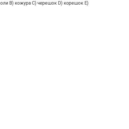
оли B) кожура C) черешок D) корешок E)