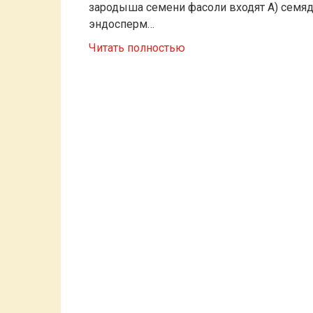
зародыша семени фасоли входят A) семяд
эндосперм…
Читать полностью