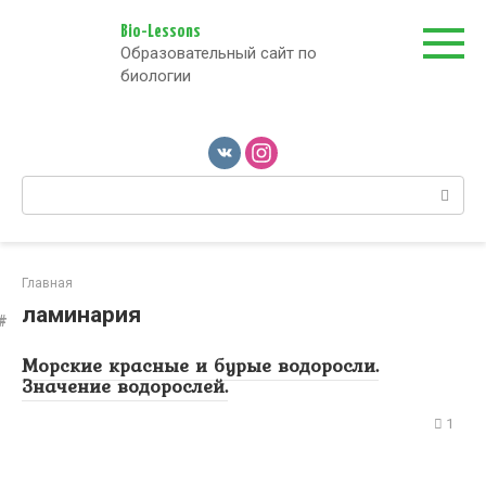
Перейти
к
Bio-Lessons
Образовательный сайт по
контенту
биологии
Поиск:
Главная
ламинария
Морские красные и бурые водоросли.
Значение водорослей.
1