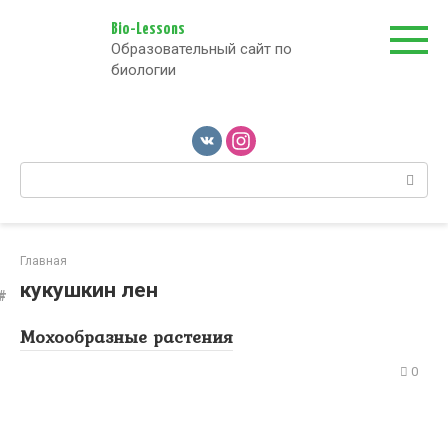
Перейти
к
Bio-Lessons
Образовательный сайт по
контенту
биологии
Поиск:
Главная
кукушкин лен
Мохообразные растения
0