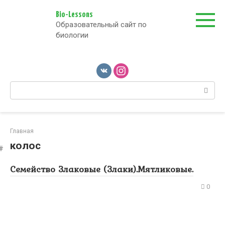
Перейти
к
Bio-Lessons
Образовательный сайт по
контенту
биологии
Поиск:
Главная
колос
Семейство Злаковые (Злаки).Мятликовые.
0