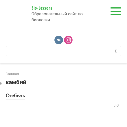
Перейти
к
Bio-Lessons
Образовательный сайт по
контенту
биологии
Поиск:
Главная
камбий
Стебель
0