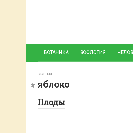
Перейти
к
контенту
БОТАНИКА
ЗООЛОГИЯ
ЧЕЛО
Главная
яблоко
Плоды