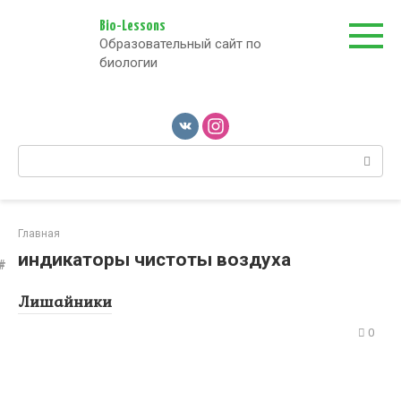
Перейти
к
Bio-Lessons
Образовательный сайт по
контенту
биологии
Поиск:
Главная
индикаторы чистоты воздуха
Лишайники
0