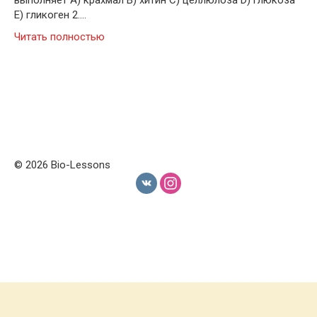
выполняет A) крахмал B) хитин C) целлюлоза D) глюкоза
E) гликоген 2….
Читать полностью
© 2026 Bio-Lessons