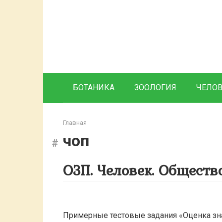
Перейти
к
контенту
БОТАНИКА
ЗООЛОГИЯ
ЧЕЛО
Главная
чоп
ОЗП. Человек. Общество
Примерные тестовые задания «Оценка зна