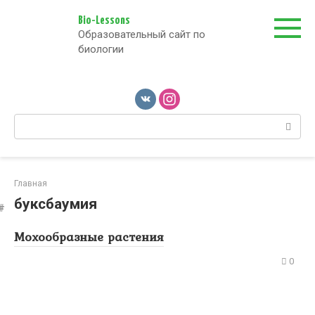
Перейти
к
Bio-Lessons
Образовательный сайт по
контенту
биологии
Поиск:
Главная
буксбаумия
Мохообразные растения
0