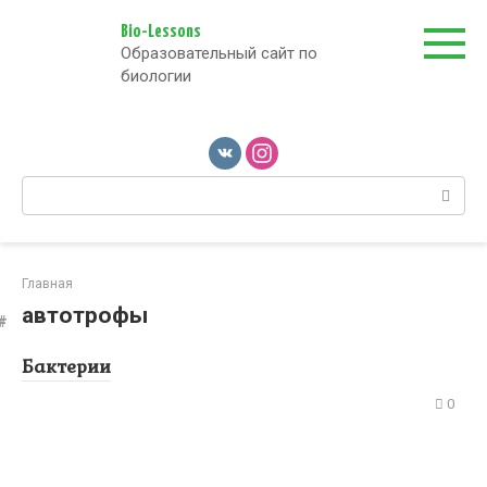
Перейти
к
Bio-Lessons
Образовательный сайт по
контенту
биологии
Поиск:
Главная
автотрофы
Бактерии
0